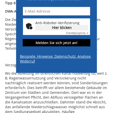
Tipp 6 (Regenwasserversickerung/
DWA-A 138)
Die Zwischenspeicherung in Zisternen und Nutzung des
Anti-Roboter-Verifizierung
Niederschlagswassers trägt dazu bei, dass
Hier klicken
Versickerungsanlagen kleiner bemessen sein können.
Friendly
Captcha ⇗
Speicherräume können für eine
Regenrückhaltung/Retention rechnerisch allerdings nur
Melden Sie sich jetzt an!
angesetzt werden, wenn sie ein zwangsentleertes
Teilvolumen bzw. eine verzögerte Ableitung aufweisen.
Beispiele, Hinweise: Datenschutz, Analyse,
Widerruf
Verzögert abgeleitet
Wo die Ableitung im öffentlichen Kanal notwendig ist, weil z.
B. Regenwassernutzung und Versickerung nicht
nachträglich realisiert werden können, sind Sonderlösungen
erforderlich. Dies betrifft vor allem bestehende Gebäude im
Zentrum von Städten und Gemeinden. Dort war es in der
Vergangenheit Pflicht, den Abfluss versiegelter Flächen an
die Kanalisation anzuschließen. Dahinter stand die Absicht,
das anfallende Niederschlagswasser möglichst schnell aus
dem Siedlungsgebiet abzuleiten. Häufige