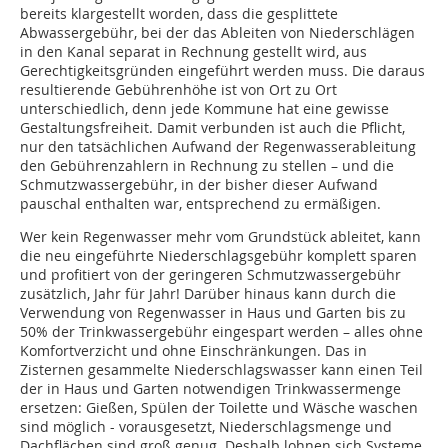
bereits klargestellt worden, dass die gesplittete
Abwassergebühr, bei der das Ableiten von Niederschlägen
in den Kanal separat in Rechnung gestellt wird, aus
Gerechtigkeitsgründen eingeführt werden muss. Die daraus
resultierende Gebührenhöhe ist von Ort zu Ort
unterschiedlich, denn jede Kommune hat eine gewisse
Gestaltungsfreiheit. Damit verbunden ist auch die Pflicht,
nur den tatsächlichen Aufwand der Regenwasserableitung
den Gebührenzahlern in Rechnung zu stellen – und die
Schmutzwassergebühr, in der bisher dieser Aufwand
pauschal enthalten war, entsprechend zu ermäßigen.
Wer kein Regenwasser mehr vom Grundstück ableitet, kann
die neu eingeführte Niederschlagsgebühr komplett sparen
und profitiert von der geringeren Schmutzwassergebühr
zusätzlich, Jahr für Jahr! Darüber hinaus kann durch die
Verwendung von Regenwasser in Haus und Garten bis zu
50% der Trinkwassergebühr eingespart werden – alles ohne
Komfortverzicht und ohne Einschränkungen. Das in
Zisternen gesammelte Niederschlagswasser kann einen Teil
der in Haus und Garten notwendigen Trinkwassermenge
ersetzen: Gießen, Spülen der Toilette und Wäsche waschen
sind möglich - vorausgesetzt, Niederschlagsmenge und
Dachflächen sind groß genug. Deshalb lohnen sich Systeme,