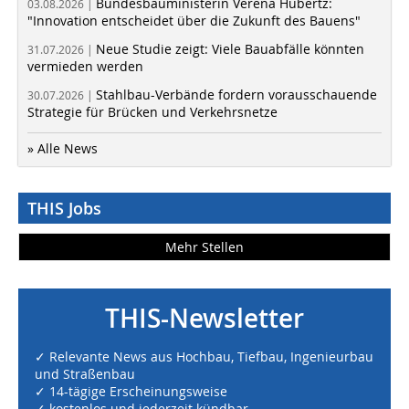
Bundesbauministerin Verena Hubertz:
03.08.2026 |
"Innovation entscheidet über die Zukunft des Bauens"
Neue Studie zeigt: Viele Bauabfälle könnten
31.07.2026 |
vermieden werden
Stahlbau-Verbände fordern vorausschauende
30.07.2026 |
Strategie für Brücken und Verkehrsnetze
» Alle News
THIS Jobs
Mehr Stellen
THIS-Newsletter
✓ Relevante News aus Hochbau, Tiefbau, Ingenieurbau
und Straßenbau
✓ 14-tägige Erscheinungsweise
✓ kostenlos und jederzeit kündbar