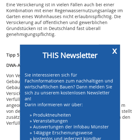
Eine Versickerung ist in vielen Fällen auch bei einer
Kombination mit einer Regenwassernutzungsanlage im
Garten eines Wohnhauses nicht erlaubnispflichtig. Die
Versickerung auf öffentlichen und gewerblichen
Grundstücken ist in Deutschland fast überall
genehmigungspflichtig.
x
THIS Newsletter
Tipp 5
(Regenwasserversickerung/
DWA-A 138)
Sie interessieren sich für
Von Versickerungsanlagen dürfen keine Schäden an
Fachinformationen zum nachhaltigen und
Gebäuden und Anlagen ausgehen Deshalb sollten bei
wirtschaftlichen Bauen? Dann melden Sie
Gebäuden ohne Wasserdruck haltende Abdichtung
sich zu unserem kostenlosen Newsletter
Versickerungsanlagen grundsätzlich nicht in
an!
Verfüllbereichen in Gebäudenähe, z. B. Baugruben,
Darin informieren wir über:
angeordnet werden. Ein Abstand von mindestens 0,50 m
von der Böschungsoberkante zur Versickerungsanlage stellt
» Produktneuheiten
zusätzlich sicher, dass das Sickerwasser nicht direkt in den
» Veranstaltungen
Verfüllbereich der Baugrube gelangt.
» Auswertungen der Infobau Münster
» 14tägige Erscheinungsweise
» kostenlos und jederzeit kündbar