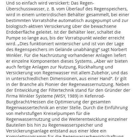
Und so einfach wird versickert: Das Regen-
Überschusswasser, z. B. vom Überlauf des Regenspeichers,
wird in einem unterirdischen Behälter gesammelt, bei einer
bestimmten Vorratshöhe automatisch ausgepumpt und zur
biologisch-aktiven Versickerung über die bewachsene
Erdoberfläche geleitet. Ist der Behälter leer, schaltet die
Pumpe so lange aus, bis der Vorratspunkt wieder erreicht
wird. „Dies funktioniert wintersicher und ist von der Lage
des Regenspeichers im Gelände unabhängig“ sagt Norbert
Winkler. Für die Nachrüstung vorhandener Anlagen liefert
er einzelne Komponenten dieses Systems. „Aber wir bieten
auch fertige Anlagen zur Nutzung, Rückhaltung und
Versickerung von Regenwasser mit allem Zubehör, und das
in unterschiedlichen Dimensionen, aus einer Hand“. Er gilt
in der Branche als Pionier der Regenwassernutzung. Neben
der Entwicklung der Filtertechnik stand für den Gründer der
Firma Winkler Systeme (WISY, 1989) in Kefenrod-
Burgbracht/Hessen die Optimierung der gesamten
Regenwassertechnik an erster Stelle. Durch die Einführung
von mehrstufigen Kreiselpumpen für die
Regenwassernutzung und die Weiterentwicklung einzelner
Bauteilen bis hin zu Regenwasserspeicher und
Versickerungsanlage entstand aus einer Idee ein
Komplettprogramm für die Regenwasserbewirtschaftung.