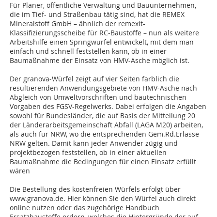
Für Planer, öffentliche Verwaltung und Bauunternehmen,
die im Tief- und Straßenbau tätig sind, hat die REMEX
Mineralstoff GmbH – ähnlich der remexit-
Klassifizierungsscheibe für RC-Baustoffe – nun als weitere
Arbeitshilfe einen Springwürfel entwickelt, mit dem man
einfach und schnell feststellen kann, ob in einer
Baumaßnahme der Einsatz von HMV-Asche möglich ist.
Der granova-Würfel zeigt auf vier Seiten farblich die
resultierenden Anwendungsgebiete von HMV-Asche nach
Abgleich von Umweltvorschriften und bautechnischen
Vorgaben des FGSV-Regelwerks. Dabei erfolgen die Angaben
sowohl für Bundesländer, die auf Basis der Mitteilung 20
der Länderarbeitsgemeinschaft Abfall (LAGA M20) arbeiten,
als auch für NRW, wo die entsprechenden Gem.Rd.Erlasse
NRW gelten. Damit kann jeder Anwender zügig und
projektbezogen feststellen, ob in einer aktuellen
Baumaßnahme die Bedingungen für einen Einsatz erfüllt
wären
Die Bestellung des kostenfreien Würfels erfolgt über
www.granova.de. Hier können Sie den Würfel auch direkt
online nutzen oder das zugehörige Handbuch
Ersatzbaustoffe ordern, welches die Hintergründe der auf