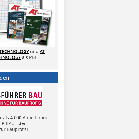
 TECHNOLOGY
und
AT
CHNOLOGY
als PDF-
nden
 als 4.000 Anbieter im
R BAU - der
ür Bauprofis!