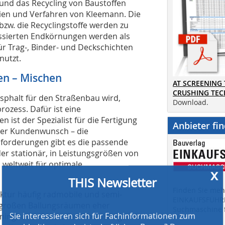
 und das Recycling von Baustoffen
ien und Verfahren von Kleemann. Die
w. die Recyclingstoffe werden zu
assierten Endkörnungen werden als
r Trag-, Binder- und Deckschichten
nutzt.
en – Mischen
x
AT SCREENING
THIS Newsletter
CRUSHING TE
phalt für den Straßenbau wird,
Download.
ozess. Dafür ist eine
 ist der Spezialist für die Fertigung
Anbieter fi
Sie interessieren sich für Fachinformationen zum
ller Kundenwunsch – die
nachhaltigen und wirtschaftlichen Bauen? Dann
anforderungen gibt es die passende
melden Sie sich zu unserem kostenlosen Newsletter
er stationär, in Leistungsgrößen von
an!
 weltweit für optimale
Darin informieren wir über:
» Produktneuheiten
Finden Sie mehr
ktur häufig radmobile und semi-
» Veranstaltungen
EINKAUFSFÜHRE
 großen Ballungsräumen eher
» Auswertungen der Infobau Münster
Suchmaschine f
ninghoven bietet flexible Lösungen für
» 14tägige Erscheinungsweise