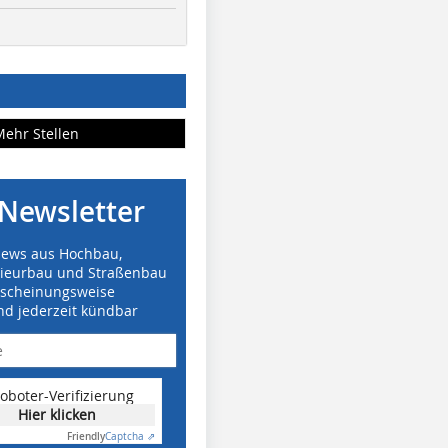
Mehr Stellen
Newsletter
News aus Hochbau,
nieurbau und Straßenbau
rscheinungsweise
nd jederzeit kündbar
oboter-Verifizierung
Hier klicken
Friendly
Captcha ⇗