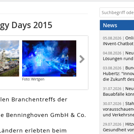
ogy Days 2015
News
Onli
05.08.2026 |
INvent-Chatbot
Neue
04.08.2026 |
Lösungen rund 
Bun
03.08.2026 |
Hubertz: "Inno
die Zukunft de
Foto: Wirtgen
Foto: Wirtgen
Neue
31.07.2026 |
Bauabfälle kö
len Branchentreffs der
Sta
30.07.2026 |
vorausschauend
die Benninghoven GmbH & Co.
und Verkehrsn
Hitz
29.07.2026 |
Ländern erlebten beim
Gesundheit von