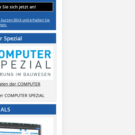
Sie sich jetzt an!
n kurzen Blick und erhalten Sie
nen.
 Spezial
aten der COMPUTER
der COMPUTER SPEZIAL
IALS