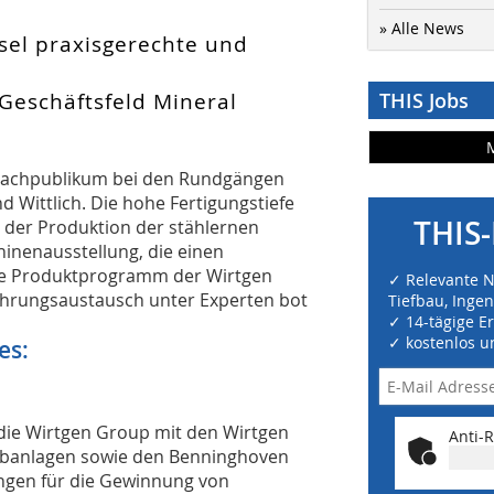
» Alle News
sel praxisgerechte und
eschäftsfeld Mineral
THIS Jobs
as Fachpublikum bei den Rundgängen
Wittlich. Die hohe Fertigungstiefe
THIS-
 der Produktion der stählernen
inenausstellung, die einen
lte Produktprogramm der Wirtgen
✓ Relevante 
ahrungsaustausch unter Experten bot
Tiefbau, Inge
✓ 14-tägige E
✓ kostenlos u
es:
 die Wirtgen Group mit den Wirtgen
Anti-R
ebanlagen sowie den Benninghoven
ngen für die Gewinnung von