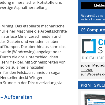
reitung mineralischer Rohstoffe und
Melden 
wertige Asphaltherstellung. .
n
Riskieren Sie eine
weitere Informatio
 Mining. Das etablierte mechanische
CS Computer
nur einer Maschine die Arbeitsschritte
. Surface Miner zerschneiden und
 das Gestein und verladen es über
auf Dumper. Darüber hinaus kann das
chwade (Windrowing) abgelegt oder
 Durch die drei unterschiedlichen
 sehr flexibel. Mit Schneidbreiten von
zu den Mediad
nd bis zu einer einaxialen
SPEZIAL
en für den Felsbau schneiden sogar
zur Webseite 
 Hersteller deckt Wirtgen
ro Stunde in der Direktverladung via
PRINT SPEC
– Aufbereiten