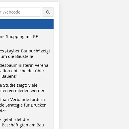
ne-Shopping mit RE-
s „Layher Baubuch“ zeigt
um die Baustelle
desbauministerin Verena
vation entscheidet über
s Bauens"
Foto: Wirtgen
 Studie zeigt: Viele
nnten vermieden werden
hlbau-Verbände fordern
e Strategie für Brücken
etze
e gefährdet die
 Beschäftigten am Bau