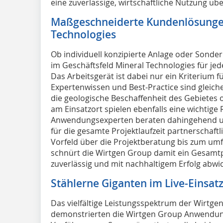
eine zuverlässige, wirtschaftliche Nutzung ü
Maßgeschneiderte Kundenlösungen
Technologies
Ob individuell konzipierte Anlage oder Sonde
im Geschäftsfeld Mineral Technologies für j
Das Arbeitsgerät ist dabei nur ein Kriterium fü
Expertenwissen und Best-Practice sind gleic
die geologische Beschaffenheit des Gebietes 
am Einsatzort spielen ebenfalls eine wichtige
Anwendungsexperten beraten dahingehend u
für die gesamte Projektlaufzeit partnerschaft
Vorfeld über die Projektberatung bis zum umf
schnürt die Wirtgen Group damit ein Gesamtp
zuverlässig und mit nachhaltigem Erfolg abwic
Stählerne Giganten im Live-Einsat
Das vielfältige Leistungsspektrum der Wirtge
demonstrierten die Wirtgen Group Anwendun