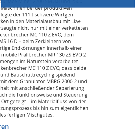
 Surface Miner 2200 SM 3.8 und 2500
n Maschinen bei der produktiven
legte der 111 t schwere Wirtgen
rken in den Materialausbau mit Lkw-
eugte nicht nur mit einer verketteten
ckenbrecher MC 110 Z EVO, dem
MS 16 D – beim Zerkleinern von
ertige Endkörnungen innerhalb einer
 mobile Prallbrecher MR 130 ZS EVO 2
gsmengen im Naturstein verarbeitet
kenbrecher MC 110 Z EVO, dass beide
 und Bauschuttrecycling spielend
 mit dem Granulator MBRG 2000-2 und
alt mit anschließender Separierung
Auch die Funktionsweise und Steuerung
rt gezeigt – im Materialfluss von der
zungsprozess bis hin zum eigentlichen
es fertigen Mischgutes.
ren