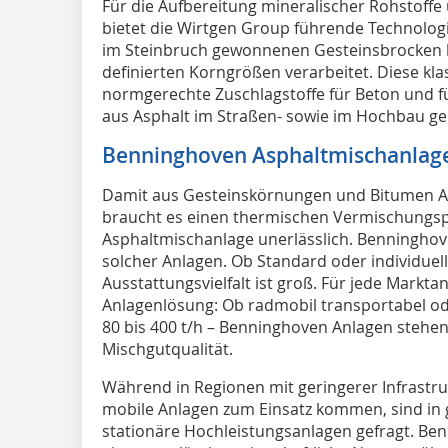
Für die Aufbereitung mineralischer Rohstoffe
bietet die Wirtgen Group führende Technolog
im Steinbruch gewonnenen Gesteinsbrocken bz
definierten Korngrößen verarbeitet. Diese kl
normgerechte Zuschlagstoffe für Beton und fü
aus Asphalt im Straßen- sowie im Hochbau ge
Benninghoven Asphaltmischanlag
Damit aus Gesteinskörnungen und Bitumen As
braucht es einen thermischen Vermischungspr
Asphaltmischanlage unerlässlich. Benninghoven
solcher Anlagen. Ob Standard oder individue
Ausstattungsvielfalt ist groß. Für jede Markt
Anlagenlösung: Ob radmobil transportabel od
80 bis 400 t/h – Benninghoven Anlagen stehen
Mischgutqualität.
Während in Regionen mit geringerer Infrastru
mobile Anlagen zum Einsatz kommen, sind in
stationäre Hochleistungsanlagen gefragt. Ben