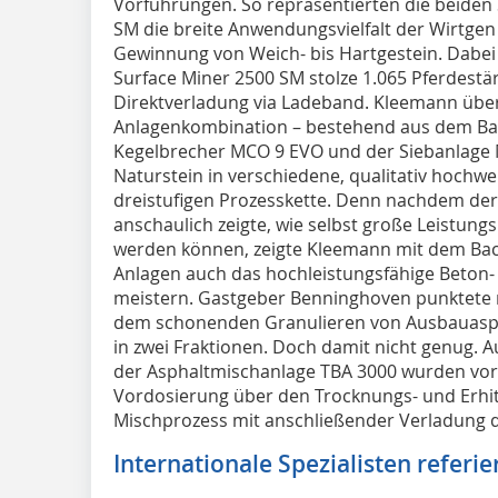
Vorführungen. So repräsentierten die beiden
SM die breite Anwendungsvielfalt der Wirtge
Gewinnung von Weich- bis Hartgestein. Dabei 
Surface Miner 2500 SM stolze 1.065 Pferdestä
Direktverladung via Ladeband. Kleemann überz
Anlagenkombination – bestehend aus dem Ba
Kegelbrecher MCO 9 EVO und der Siebanlage 
Naturstein in verschiedene, qualitativ hochw
dreistufigen Prozesskette. Denn nachdem der
anschaulich zeigte, wie selbst große Leistun
werden können, zeigte Kleemann mit dem Bac
Anlagen auch das hochleistungsfähige Beton-
meistern. Gastgeber Benninghoven punktete
dem schonenden Granulieren von Ausbauasph
in zwei Fraktionen. Doch damit nicht genug. 
der Asphaltmischanlage TBA 3000 wurden vor O
Vordosierung über den Trocknungs- und Erhit
Mischprozess mit anschließender Verladung d
Internationale Spezialisten referie