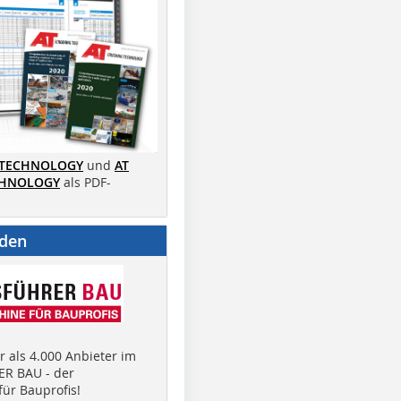
 TECHNOLOGY
und
AT
CHNOLOGY
als PDF-
nden
 als 4.000 Anbieter im
R BAU - der
ür Bauprofis!