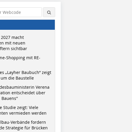
 2027 macht
n mit neuen
tern sichtbar
ne-Shopping mit RE-
s „Layher Baubuch“ zeigt
um die Baustelle
desbauministerin Verena
vation entscheidet über
s Bauens"
 Studie zeigt: Viele
nnten vermieden werden
hlbau-Verbände fordern
e Strategie für Brücken