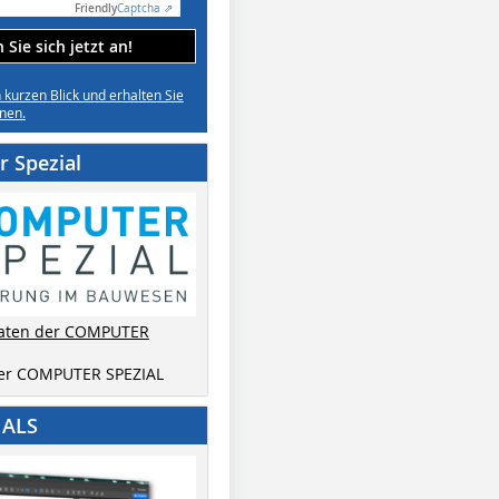
Friendly
Captcha ⇗
Sie sich jetzt an!
n kurzen Blick und erhalten Sie
nen.
 Spezial
aten der COMPUTER
der COMPUTER SPEZIAL
IALS