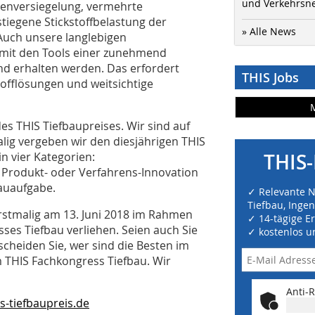
und Verkehrsn
enversiegelung, vermehrte
tiegene Stickstoffbelastung der
» Alle News
Auch unsere langlebigen
 mit den Tools einer zunehmend
end erhalten werden. Das erfordert
THIS Jobs
tofflösungen und weitsichtige
es THIS Tiefbaupreises. Wir sind auf
lig vergeben wir den diesjährigen THIS
n vier Kategorien:
THIS-
 Produkt- oder Verfahrens-Innovation
Bauaufgabe.
✓ Relevante 
Tiefbau, Inge
erstmalig am 13. Juni 2018 im Rahmen
✓ 14-tägige E
es Tiefbau verliehen. Seien auch Sie
✓ kostenlos u
cheiden Sie, wer sind die Besten im
m THIS Fachkongress Tiefbau. Wir
Anti-R
s-tiefbaupreis.de