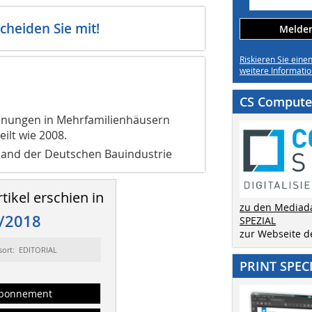
cheiden Sie mit!
Melden 
Riskieren Sie eine
weitere Informatio
CS Computer
nungen in Mehrfamilienhäusern
ilt wie 2008.
band der Deutschen Bauindustrie
tikel erschien in
zu den Mediad
/2018
SPEZIAL
zur Webseite 
sort: EDITORIAL
PRINT SPEC
bonnement