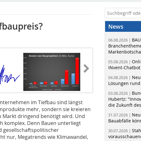
fbaupreis?
News
BAU
06.08.2026 |
Branchentheme
Markenbotschaf
Onli
05.08.2026 |
INvent-Chatbot
Neue
04.08.2026 |
Lösungen rund 
Bun
03.08.2026 |
Hubertz: "Inno
ternehmen im Tiefbau sind längst
die Zukunft de
nprodukte mehr, sondern sie kreieren
Neue
31.07.2026 |
m Markt dringend benötigt wird. Und
Bauabfälle kö
ch komplex. Denn Bauen unterliegt
 gesellschaftspolitischer
Sta
30.07.2026 |
cht nur, Megatrends wie Klimawandel,
vorausschauend