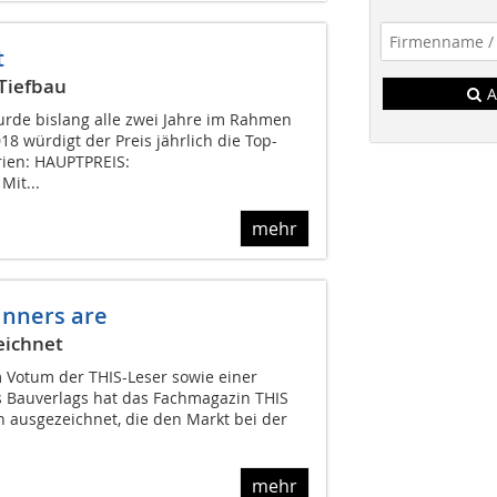
t
 Tiefbau
A
urde bislang alle zwei Jahre im Rahmen
18 würdigt der Preis jährlich die Top-
orien: HAUPTPREIS:
it...
mehr
inners are
eichnet
 Votum der THIS-Leser sowie einer
 Bauverlags hat das Fachmagazin THIS
n ausgezeichnet, die den Markt bei der
mehr