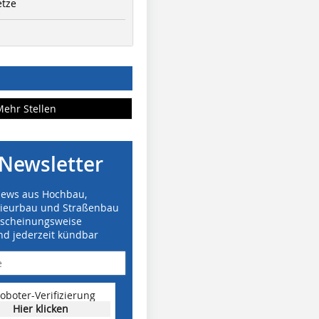
etze
Mehr Stellen
Newsletter
News aus Hochbau,
nieurbau und Straßenbau
rscheinungsweise
nd jederzeit kündbar
oboter-Verifizierung
Hier klicken