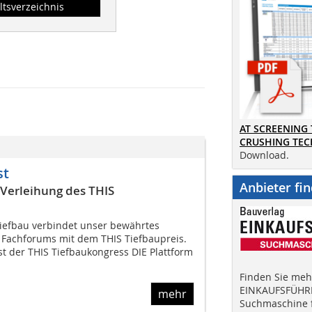
ltsverzeichnis
AT SCREENING
CRUSHING TE
Download.
st
Anbieter fi
 Verleihung des THIS
iefbau verbindet unser bewährtes
 Fachforums mit dem THIS Tiefbaupreis.
st der THIS Tiefbaukongress DIE Plattform
Finden Sie mehr
EINKAUFSFÜHRE
mehr
Suchmaschine f