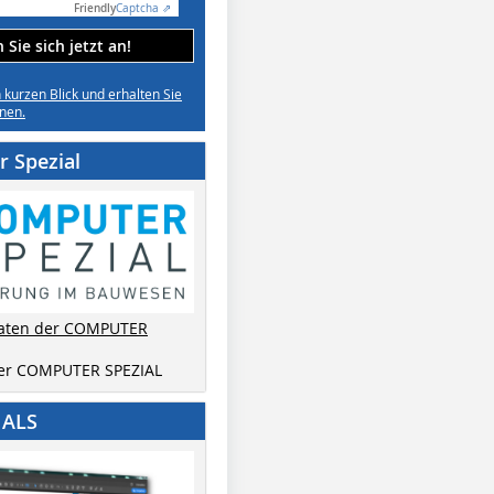
Friendly
Captcha ⇗
Sie sich jetzt an!
n kurzen Blick und erhalten Sie
nen.
 Spezial
aten der COMPUTER
der COMPUTER SPEZIAL
IALS