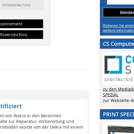
t: INSTANDHALTUNG
Melden 
bonnement
Riskieren Sie eine
weitere Informatio
ltsverzeichnis
CS Computer
zu den Mediad
SPEZIAL
zur Webseite 
ifiziert
PRINT SPEC
t von Watco in den Bereichen
kte zur Reparatur, Vorbereitung und
trieböden wurde von der Dekra mit einem