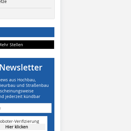
etze
Mehr Stellen
Newsletter
News aus Hochbau,
nieurbau und Straßenbau
rscheinungsweise
nd jederzeit kündbar
oboter-Verifizierung
Hier klicken