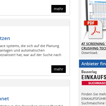
mehr
etzen
AT SCREENING
ace systems, die sich auf die Planung
CRUSHING TE
ranlagen und automatischen
Download.
zialisiert hat, war auf der Suche nach
Anbieter fi
mehr
Finden Sie mehr
hnet
EINKAUFSFÜHRE
Suchmaschine f