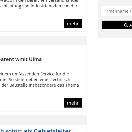
Watco in den Bereichen Versandhandel
eschichtung von Industrieböden von der
mehr
A
sparent wmit Ulma
einem umfassenden Service für die
nte. So steht neben einer technisch
 der Baustelle insbesondere das Thema
mehr
 sofort als Gebietsleiter