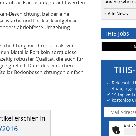
und Verkehrsn
er auf die Fläche aufgebracht werden.
cken-Beschichtung, bei der eine
» Alle News
asisfarbe und Decklack aufgebracht
besonders abriebfeste Umgebung
THIS Jobs
-Beschichtung mit ihren attraktiven
nen Metallic-Partikeln sorgt diese
hzeitig robuster Qualität, die auch für
eeignet ist. Dank des einfachen
THIS-
Stellar Bodenbeschichtungen einfach
✓ Relevante 
Tiefbau, Inge
✓ 14-tägige E
✓ kostenlos u
tikel erschien in
Anti-R
/2016