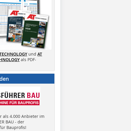
 TECHNOLOGY
und
AT
CHNOLOGY
als PDF-
nden
 als 4.000 Anbieter im
R BAU - der
ür Bauprofis!