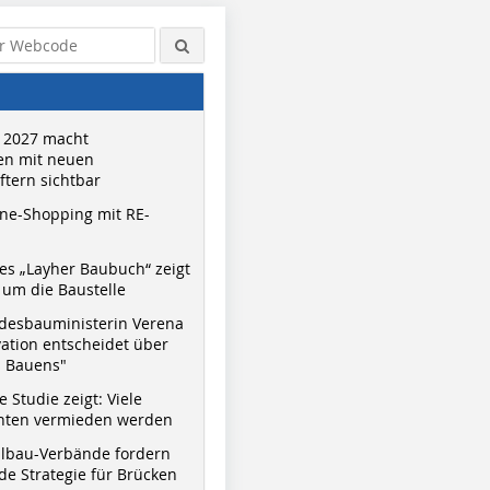
 2027 macht
n mit neuen
tern sichtbar
ne-Shopping mit RE-
s „Layher Baubuch“ zeigt
um die Baustelle
desbauministerin Verena
vation entscheidet über
s Bauens"
 Studie zeigt: Viele
nnten vermieden werden
hlbau-Verbände fordern
e Strategie für Brücken