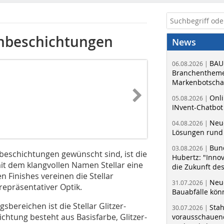
enbeschichtungen
News
BAU
06.08.2026 |
Branchentheme
Markenbotschaf
Onli
05.08.2026 |
INvent-Chatbot
Neue
04.08.2026 |
Lösungen rund 
Bun
03.08.2026 |
beschichtungen gewünscht sind, ist die
Hubertz: "Inno
t dem klangvollen Namen Stellar eine
die Zukunft de
n Finishes vereinen die Stellar
Neue
31.07.2026 |
repräsentativer Optik.
Bauabfälle kö
ereichen ist die Stellar Glitzer-
Sta
30.07.2026 |
chtung besteht aus Basisfarbe, Glitzer-
vorausschauend