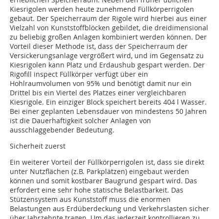
Kiesrigolen werden heute zunehmend Füllkörperrigolen
gebaut. Der Speicherraum der Rigole wird hierbei aus einer
Vielzahl von Kunststoffblöcken gebildet, die dreidimensional
zu beliebig großen Anlagen kombiniert werden können. Der
Vorteil dieser Methode ist, dass der Speicherraum der
Versickerungsanlage vergrößert wird, und im Gegensatz zu
Kiesrigolen kann Platz und Erdaushub gespart werden. Der
Rigofill inspect Füllkörper verfügt über ein
Hohlraumvolumen von 95% und benötigt damit nur ein
Drittel bis ein Viertel des Platzes einer vergleichbaren
Kiesrigole. Ein einziger Block speichert bereits 404 l Wasser.
Bei einer geplanten Lebensdauer von mindestens 50 Jahren
ist die Dauerhaftigkeit solcher Anlagen von
ausschlaggebender Bedeutung.
Sicherheit zuerst
Ein weiterer Vorteil der Füllkörperrigolen ist, dass sie direkt
unter Nutzflächen (z.B. Parkplätzen) eingebaut werden
können und somit kostbarer Baugrund gespart wird. Das
erfordert eine sehr hohe statische Belastbarkeit. Das
Stützensystem aus Kunststoff muss die enormen
Belastungen aus Erdüberdeckung und Verkehrslasten sicher
über Jahrzehnte tragen. Um das jederzeit kontrollieren zu