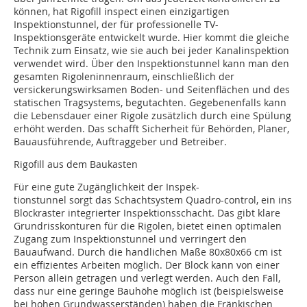
können, hat Rigofill inspect einen einzigartigen
Inspektionstunnel, der für professionelle TV-
Inspektionsgeräte entwickelt wurde. Hier kommt die gleiche
Technik zum Einsatz, wie sie auch bei jeder Kanalinspektion
verwendet wird. Über den Inspektionstunnel kann man den
gesamten Rigoleninnenraum, einschließlich der
versickerungswirksamen Boden- und Seitenflächen und des
statischen Tragsystems, begutachten. Gegebenenfalls kann
die Lebensdauer einer Rigole zusätzlich durch eine Spülung
erhöht werden. Das schafft Sicherheit für Behörden, Planer,
Bauausführende, Auftraggeber und Betreiber.
Rigofill aus dem Baukasten
Für eine gute Zugänglichkeit der Inspek-
tionstunnel sorgt das Schachtsystem Quadro-control, ein ins
Blockraster integrierter Inspektionsschacht. Das gibt klare
Grundrisskonturen für die Rigolen, bietet einen optimalen
Zugang zum Inspektionstunnel und verringert den
Bauaufwand. Durch die handlichen Maße 80x80x66 cm ist
ein effizientes Arbeiten möglich. Der Block kann von einer
Person allein getragen und verlegt werden. Auch den Fall,
dass nur eine geringe Bauhöhe möglich ist (beispielsweise
bei hohen Grundwasserständen) haben die Fränkischen