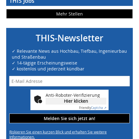
THIS Jobs
Mehr Stellen
THIS-Newsletter
✓ Relevante News aus Hochbau, Tiefbau, Ingenieurbau
und Straßenbau
✓ 14-tägige Erscheinungsweise
✓ kostenlos und jederzeit kündbar
Anti-Roboter-Verifizierung
Hier klicken
Friendly
Captcha ⇗
Melden Sie sich jetzt an!
Riskieren Sie einen kurzen Blick und erhalten Sie weitere
Informationen.