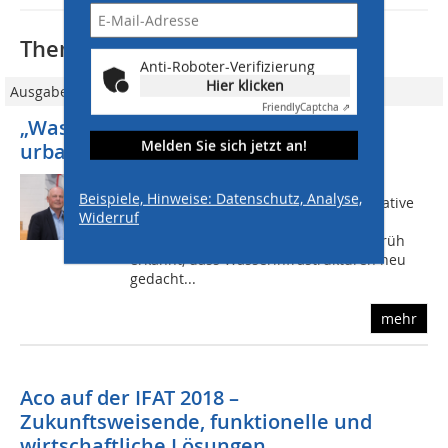
Thematisch passende Artikel:
Anti-Roboter-Verifizierung
Hier klicken
Ausgabe 07/2017
Friendly
Captcha ⇗
„Wasser bedeutet für uns Gestaltung
Melden Sie sich jetzt an!
urbaner Räume!“
THIS: Herr Vitale, zunehmende
Beispiele, Hinweise: Datenschutz, Analyse,
Starkregenereignisse erfordern innovative
Widerruf
Entwässerungslösungen für unsere
Infrastruktur. Bei ACO hat man sehr früh
erkannt, dass Wasserinfrastrukturen neu
gedacht...
mehr
Aco auf der IFAT 2018 –
Zukunftsweisende, funktionelle und
wirtschaftliche Lösungen