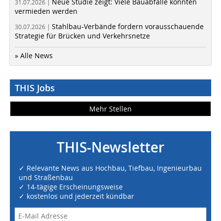
Neue Studie zeigt: Viele Bauabfälle könnten
31.07.2026 |
vermieden werden
Stahlbau-Verbände fordern vorausschauende
30.07.2026 |
Strategie für Brücken und Verkehrsnetze
» Alle News
THIS Jobs
Mehr Stellen
THIS-Newsletter
✓ Relevante News aus Hochbau, Tiefbau, Ingenieurbau
und Straßenbau
✓ 14-tägige Erscheinungsweise
✓ kostenlos und jederzeit kündbar