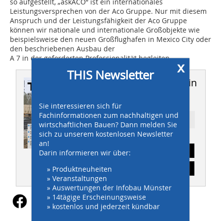
so aufgestellt, „askACO“ ist ein internationales
Leistungsversprechen von der Aco Gruppe. Nur mit diesem
Anspruch und der Leistungsfähigkeit der Aco Gruppe
können wir nationale und internationale Großobjekte wie
beispielsweise den neuen Großflughafen in Mexico City oder
den beschriebenen Ausbau der
A 7 in der geforderten Professionalität begleiten.
x
THIS Newsletter
Dieser Artikel erschien in
THIS 03/2018
Sie interessieren sich für
Fachinformationen zum nachhaltigen und
Ressort: TITELSTORY
wirtschaftlichen Bauen? Dann melden Sie
sich zu unserem kostenlosen Newsletter
an!
Abonnement
Darin informieren wir über:
Inhaltsverzeichnis
» Produktneuheiten
» Veranstaltungen
» Auswertungen der Infobau Münster
» 14tägige Erscheinungsweise
» kostenlos und jederzeit kündbar