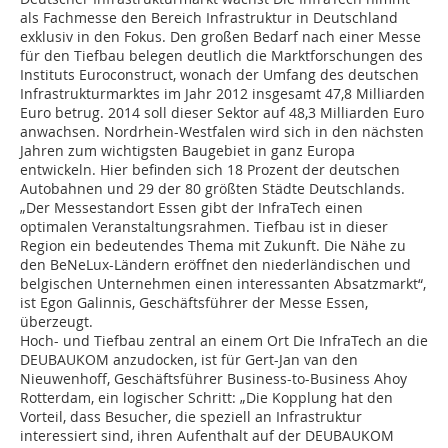
als Fachmesse den Bereich Infrastruktur in Deutschland
exklusiv in den Fokus. Den großen Bedarf nach einer Messe
für den Tiefbau belegen deutlich die Marktforschungen des
Instituts Euroconstruct, wonach der Umfang des deutschen
Infrastrukturmarktes im Jahr 2012 insgesamt 47,8 Milliarden
Euro betrug. 2014 soll dieser Sektor auf 48,3 Milliarden Euro
anwachsen. Nordrhein-Westfalen wird sich in den nächsten
Jahren zum wichtigsten Baugebiet in ganz Europa
entwickeln. Hier befinden sich 18 Prozent der deutschen
Autobahnen und 29 der 80 größten Städte Deutschlands.
„Der Messestandort Essen gibt der InfraTech einen
optimalen Veranstaltungsrahmen. Tiefbau ist in dieser
Region ein bedeutendes Thema mit Zukunft. Die Nähe zu
den BeNeLux-Ländern eröffnet den niederländischen und
belgischen Unternehmen einen interessanten Absatzmarkt“,
ist Egon Galinnis, Geschäftsführer der Messe Essen,
überzeugt.
Hoch- und Tiefbau zentral an einem Ort Die InfraTech an die
DEUBAUKOM anzudocken, ist für Gert-Jan van den
Nieuwenhoff, Geschäftsführer Business-to-Business Ahoy
Rotterdam, ein logischer Schritt: „Die Kopplung hat den
Vorteil, dass Besucher, die speziell an Infrastruktur
interessiert sind, ihren Aufenthalt auf der DEUBAUKOM