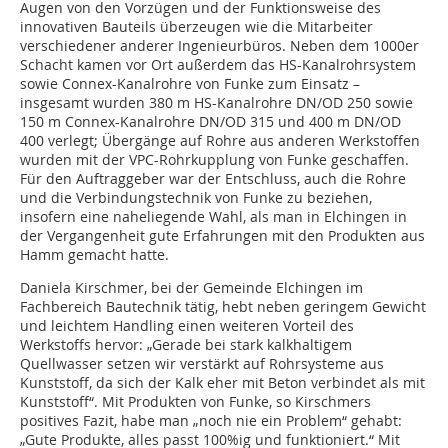
Augen von den Vorzügen und der Funktionsweise des
innovativen Bauteils überzeugen wie die Mitarbeiter
verschiedener anderer Ingenieurbüros. Neben dem 1000er
Schacht kamen vor Ort außerdem das HS-Kanalrohrsystem
sowie Connex-Kanalrohre von Funke zum Einsatz –
insgesamt wurden 380 m HS-Kanalrohre DN/OD 250 sowie
150 m Connex-Kanalrohre DN/OD 315 und 400 m DN/OD
400 verlegt; Übergänge auf Rohre aus anderen Werkstoffen
wurden mit der VPC-Rohrkupplung von Funke geschaffen.
Für den Auftraggeber war der Entschluss, auch die Rohre
und die Verbindungstechnik von Funke zu beziehen,
insofern eine naheliegende Wahl, als man in Elchingen in
der Vergangenheit gute Erfahrungen mit den Produkten aus
Hamm gemacht hatte.
Daniela Kirschmer, bei der Gemeinde Elchingen im
Fachbereich Bautechnik tätig, hebt neben geringem Gewicht
und leichtem Handling einen weiteren Vorteil des
Werkstoffs hervor: „Gerade bei stark kalkhaltigem
Quellwasser setzen wir verstärkt auf Rohrsysteme aus
Kunststoff, da sich der Kalk eher mit Beton verbindet als mit
Kunststoff“. Mit Produkten von Funke, so Kirschmers
positives Fazit, habe man „noch nie ein Problem“ gehabt:
„Gute Produkte, alles passt 100%ig und funktioniert.“ Mit