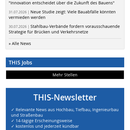
"Innovation entscheidet über die Zukunft des Bauens"
Neue Studie zeigt: Viele Bauabfälle könnten
31.07.2026 |
vermieden werden
Stahlbau-Verbände fordern vorausschauende
30.07.2026 |
Strategie für Brücken und Verkehrsnetze
» Alle News
THIS Jobs
Mehr Stellen
THIS-Newsletter
✓ Relevante News aus Hochbau, Tiefbau, Ingenieurbau
und Straßenbau
✓ 14-tägige Erscheinungsweise
✓ kostenlos und jederzeit kündbar