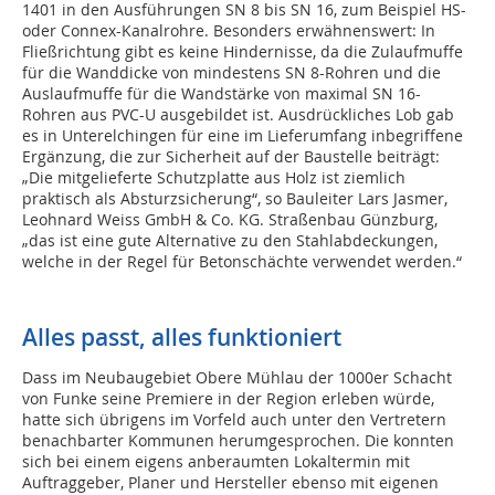
1401 in den Ausführungen SN 8 bis SN 16, zum Beispiel HS-
oder Connex-Kanalrohre. Besonders erwähnenswert: In
Fließrichtung gibt es keine Hindernisse, da die Zulaufmuffe
für die Wanddicke von mindestens SN 8-Rohren und die
Auslaufmuffe für die Wandstärke von maximal SN 16-
Rohren aus PVC-U ausgebildet ist. Ausdrückliches Lob gab
es in Unterelchingen für eine im Lieferumfang inbegriffene
Ergänzung, die zur Sicherheit auf der Baustelle beiträgt:
„Die mitgelieferte Schutzplatte aus Holz ist ziemlich
praktisch als Absturzsicherung“, so Bauleiter Lars Jasmer,
Leohnard Weiss GmbH & Co. KG. Straßenbau Günzburg,
„das ist eine gute Alternative zu den Stahlabdeckungen,
welche in der Regel für Betonschächte verwendet werden.“
Alles passt, alles funktioniert
Dass im Neubaugebiet Obere Mühlau der 1000er Schacht
von Funke seine Premiere in der Region erleben würde,
hatte sich übrigens im Vorfeld auch unter den Vertretern
benachbarter Kommunen herumgesprochen. Die konnten
sich bei einem eigens anberaumten Lokaltermin mit
Auftraggeber, Planer und Hersteller ebenso mit eigenen