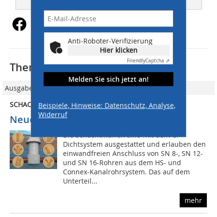
Anti-Roboter-Verifizierung
Hier klicken
Friendly
Captcha ⇗
Thematisch passende Artikel:
Melden Sie sich jetzt an!
Ausgabe 05/2014
SCHACHTBAUWERK
Beispiele, Hinweise: Datenschutz, Analyse,
Widerruf
Neuer Schacht für leichtes Handling
Die Schachtmuffen sind mit dem CI-
Dichtsystem ausgestattet und erlauben den
einwandfreien Anschluss von SN 8-, SN 12-
und SN 16-Rohren aus dem HS- und
Connex-Kanalrohrsystem. Das auf dem
Unterteil...
mehr