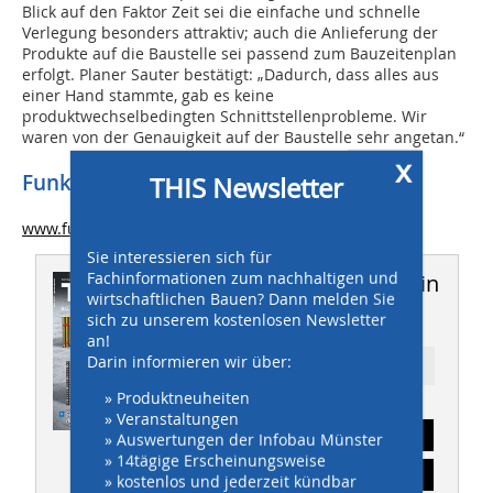
Blick auf den Faktor Zeit sei die einfache und schnelle
Verlegung besonders attraktiv; auch die Anlieferung der
Produkte auf die Baustelle sei passend zum Bauzeitenplan
erfolgt. Planer Sauter bestätigt: „Dadurch, dass alles aus
einer Hand stammte, gab es keine
produktwechselbedingten Schnittstellenprobleme. Wir
waren von der Genauigkeit auf der Baustelle sehr angetan.“
x
Funke Kunststoffe GmbH
THIS Newsletter
www.funkegruppe.de
Sie interessieren sich für
Fachinformationen zum nachhaltigen und
Dieser Artikel erschien in
wirtschaftlichen Bauen? Dann melden Sie
THIS 08-09/2017
sich zu unserem kostenlosen Newsletter
an!
Darin informieren wir über:
Ressort: TIEFBAU
» Produktneuheiten
» Veranstaltungen
Abonnement
» Auswertungen der Infobau Münster
» 14tägige Erscheinungsweise
Inhaltsverzeichnis
» kostenlos und jederzeit kündbar