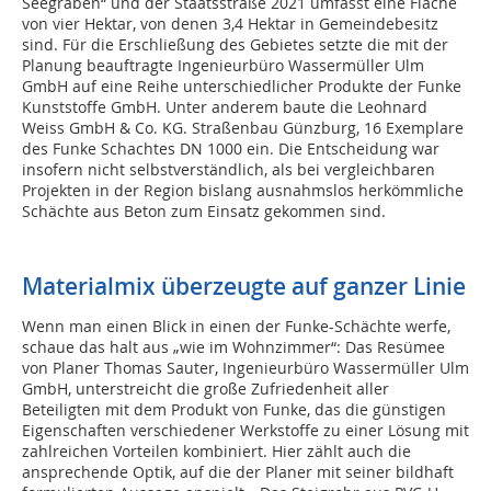
Seegraben“ und der Staatsstraße 2021 umfasst eine Fläche
von vier Hektar, von denen 3,4 Hektar in Gemeindebesitz
sind. Für die Erschließung des Gebietes setzte die mit der
Planung beauftragte Ingenieurbüro Wassermüller Ulm
GmbH auf eine Reihe unterschiedlicher Produkte der Funke
Kunststoffe GmbH. Unter anderem baute die Leohnard
Weiss GmbH & Co. KG. Straßenbau Günzburg, 16 Exemplare
des Funke Schachtes DN 1000 ein. Die Entscheidung war
insofern nicht selbstverständlich, als bei vergleichbaren
Projekten in der Region bislang ausnahmslos herkömmliche
Schächte aus Beton zum Einsatz gekommen sind.
Materialmix überzeugte auf ganzer Linie
Wenn man einen Blick in einen der Funke-Schächte werfe,
schaue das halt aus „wie im Wohnzimmer“: Das Resümee
von Planer Thomas Sauter, Ingenieurbüro Wassermüller Ulm
GmbH, unterstreicht die große Zufriedenheit aller
Beteiligten mit dem Produkt von Funke, das die günstigen
Eigenschaften verschiedener Werkstoffe zu einer Lösung mit
zahlreichen Vorteilen kombiniert. Hier zählt auch die
ansprechende Optik, auf die der Planer mit seiner bildhaft