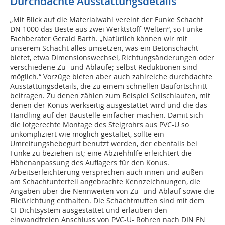
Durchdachte Ausstattungsdetails
„Mit Blick auf die Materialwahl vereint der Funke Schacht
DN 1000 das Beste aus zwei Werktstoff-Welten“, so Funke-
Fachberater Gerald Barth. „Natürlich können wir mit
unserem Schacht alles umsetzen, was ein Betonschacht
bietet, etwa Dimensionswechsel, Richtungsänderungen oder
verschiedene Zu- und Abläufe; selbst Reduktionen sind
möglich.“ Vorzüge bieten aber auch zahlreiche durchdachte
Ausstattungsdetails, die zu einem schnellen Baufortschritt
beitragen. Zu denen zählen zum Beispiel Seilschlaufen, mit
denen der Konus werkseitig ausgestattet wird und die das
Handling auf der Baustelle einfacher machen. Damit sich
die lotgerechte Montage des Steigrohrs aus PVC-U so
unkompliziert wie möglich gestaltet, sollte ein
Umreifungshebegurt benutzt werden, der ebenfalls bei
Funke zu beziehen ist; eine Abziehhilfe erleichtert die
Höhenanpassung des Auflagers für den Konus.
Arbeitserleichterung versprechen auch innen und außen
am Schachtunterteil angebrachte Kennzeichnungen, die
Angaben über die Nennweiten von Zu- und Ablauf sowie die
Fließrichtung enthalten. Die Schachtmuffen sind mit dem
CI-Dichtsystem ausgestattet und erlauben den
einwandfreien Anschluss von PVC-U- Rohren nach DIN EN