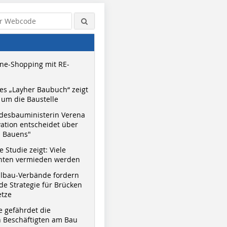
ne-Shopping mit RE-
s „Layher Baubuch“ zeigt
um die Baustelle
desbauministerin Verena
vation entscheidet über
s Bauens"
 Studie zeigt: Viele
nnten vermieden werden
hlbau-Verbände fordern
e Strategie für Brücken
etze
e gefährdet die
 Beschäftigten am Bau