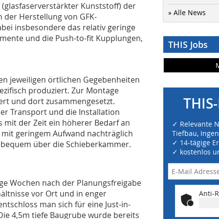
glasfaserverstärkter Kunststoff) der
» Alle News
n der Herstellung von GFK-
bei insbesondere das relativ geringe
emente und die Push-to-fit Kupplungen,
THIS Jobs
n jeweiligen örtlichen Gegebenheiten
ifisch produziert. Zur Montage
THIS-
efert und dort zusammengesetzt.
er Transport und die Installation
s mit der Zeit ein höherer Bedarf an
✓ Relevante 
r mit geringem Aufwand nachträglich
Tiefbau, Inge
✓ 14-tägige E
n bequem über die Schieberkammer.
✓ kostenlos u
ige Wochen nach der Planungsfreigabe
ltnisse vor Ort und in enger
Anti-R
tschloss man sich für eine Just-in-
 Die 4,5m tiefe Baugrube wurde bereits