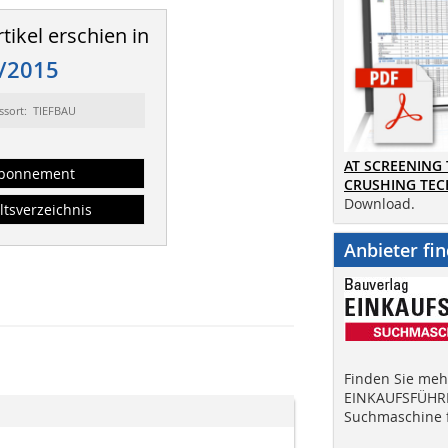
tikel erschien in
/2015
ssort: TIEFBAU
AT SCREENING
bonnement
CRUSHING TE
Download.
ltsverzeichnis
Anbieter fi
Finden Sie mehr
EINKAUFSFÜHRE
Suchmaschine f