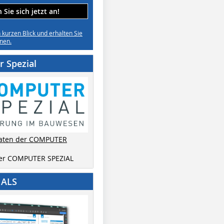
Sie sich jetzt an!
n kurzen Blick und erhalten Sie
nen.
 Spezial
aten der COMPUTER
der COMPUTER SPEZIAL
IALS