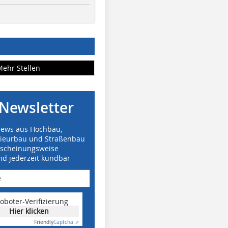
Mehr Stellen
Newsletter
News aus Hochbau,
nieurbau und Straßenbau
rscheinungsweise
nd jederzeit kündbar
oboter-Verifizierung
Hier klicken
Friendly
Captcha ⇗