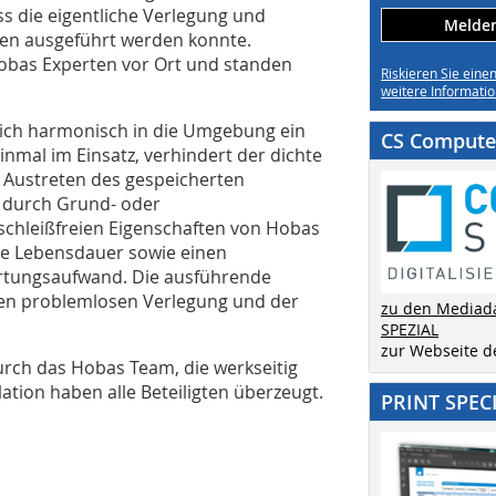
ss die eigentliche Verlegung und
Melden 
en ausgeführt werden konnte.
bas Experten vor Ort und standen
Riskieren Sie eine
weitere Informatio
 sich harmonisch in die Umgebung ein
CS Computer
Einmal im Einsatz, verhindert der dichte
n Austreten des gespeicherten
g durch Grund- oder
chleißfreien Eigenschaften von Hobas
ge Lebensdauer sowie einen
artungsaufwand. Die ausführende
hen problemlosen Verlegung und der
zu den Mediad
SPEZIAL
zur Webseite 
ch das Hobas Team, die werkseitig
ation haben alle Beteiligten überzeugt.
PRINT SPEC