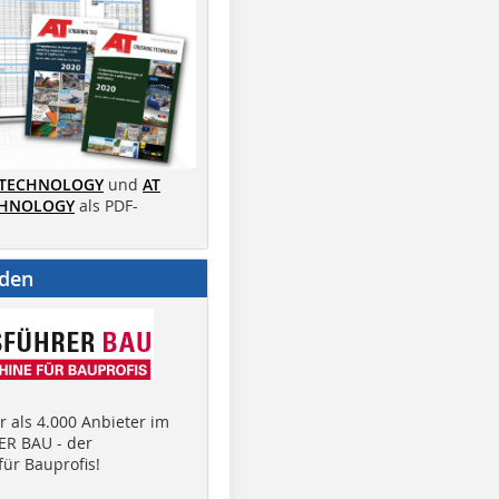
 TECHNOLOGY
und
AT
CHNOLOGY
als PDF-
nden
 als 4.000 Anbieter im
R BAU - der
ür Bauprofis!