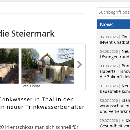
News
die Steiermark
Onli
05.08.2026 |
INvent-Chatbot
Neue
04.08.2026 |
Lösungen rund 
Bun
03.08.2026 |
Hubertz: "Inno
die Zukunft de
Neue
Foto: Hobas
31.07.2026 |
Bauabfälle kö
rinkwasser in Thal in der
Sta
30.07.2026 |
ein neuer Trinkwasserbehälter
vorausschauend
und Verkehrsn
Hitz
29.07.2026 |
Gesundheit von
14 entschloss man sich schnell für