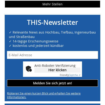
Mehr Stellen
THIS-Newsletter
✓ Relevante News aus Hochbau, Tiefbau, Ingenieurbau
und Straßenbau
✓ 14-tägige Erscheinungsweise
✓ kostenlos und jederzeit kündbar
Anti-Roboter-Verifizierung
Hier klicken
Friendly
Captcha ⇗
Melden Sie sich jetzt an!
Riskieren Sie einen kurzen Blick und erhalten Sie weitere
Informationen.