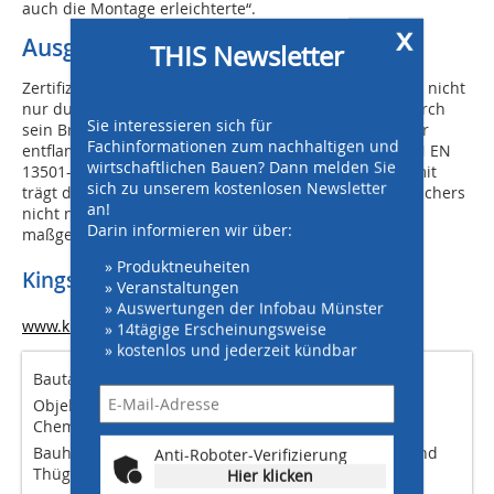
auch die Montage erleichterte“.
x
Ausgezeichnetes Brandverhalten
THIS Newsletter
Zertifiziert vom FM Global, zeichnet sich der Quadcore nicht
nur durch seine Dämmfunktion aus, sondern auch durch
Sie interessieren sich für
sein Brandverhalten. Er ist nach DIN 4102-1 als schwer
Fachinformationen zum nachhaltigen und
entflammbar eingestuft und weist zusätzlich nach DIN EN
wirtschaftlichen Bauen? Dann melden Sie
13501-1 eine sehr geringe Rauchentwicklung auf. Damit
sich zu unserem kostenlosen Newsletter
trägt das System bei der Realisierung des Batteriespeichers
an!
nicht nur zur Energieeffizienz, sondern zugleich auch
Darin informieren wir über:
maßgeblich zum Gebäudeerhalt bei.
» Produktneuheiten
Kingspan GmbH
» Veranstaltungen
» Auswertungen der Infobau Münster
www.kingspan.de
» 14tägige Erscheinungsweise
» kostenlos und jederzeit kündbar
Bautafel
Objekt: Neubau eines Batteriespeichergebäudes in
Chemnitz
Bauherr: eins energie in sachsen (eins), Chemnitz, und
Anti-Roboter-Verifizierung
Thüga Erneuerbare Energien (THEE), Hamburg
Hier klicken