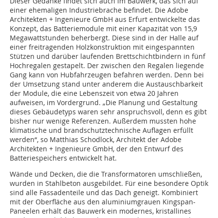
Dieser Gedanke findet sich auch im Bauwerk, das sich auf
einer ehemaligen Industriebrache befindet. Die Adobe
Architekten + Ingenieure GmbH aus Erfurt entwickelte das
Konzept, das Batteriemodule mit einer Kapazität von 15,9
Megawattstunden beherbergt. Diese sind in der Halle auf
einer freitragenden Holzkonstruktion mit eingespannten
Stützen und darüber laufenden Brettschichtbindern in fünf
Hochregalen gestapelt. Der zwischen den Regalen liegende
Gang kann von Hubfahrzeugen befahren werden. Denn bei
der Umsetzung stand unter anderem die Austauschbarkeit
der Module, die eine Lebenszeit von etwa 20 Jahren
aufweisen, im Vordergrund. „Die Planung und Gestaltung
dieses Gebäudetyps waren sehr anspruchsvoll, denn es gibt
bisher nur wenige Referenzen. Außerdem mussten hohe
klimatische und brandschutztechnische Auflagen erfüllt
werden“, so Matthias Schodlock, Architekt der Adobe
Architekten + Ingenieure GmbH, der den Entwurf des
Batteriespeichers entwickelt hat.
Wände und Decken, die die Transformatoren umschließen,
wurden in Stahlbeton ausgebildet. Für eine besondere Optik
sind alle Fassadenteile und das Dach geneigt. Kombiniert
mit der Oberfläche aus den aluminiumgrauen Kingspan-
Paneelen erhält das Bauwerk ein modernes, kristallines