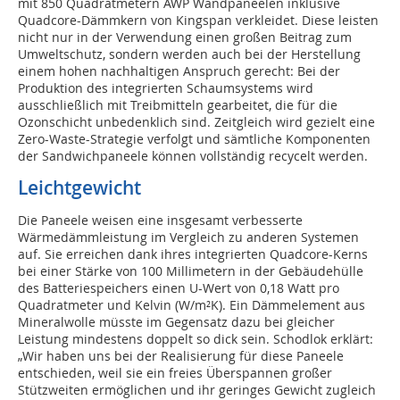
mit 850 Quadratmetern AWP Wandpaneelen inklusive
Quadcore-Dämmkern von Kingspan verkleidet. Diese leisten
nicht nur in der Verwendung einen großen Beitrag zum
Umweltschutz, sondern werden auch bei der Herstellung
einem hohen nachhaltigen Anspruch gerecht: Bei der
Produktion des integrierten Schaumsystems wird
ausschließlich mit Treibmitteln gearbeitet, die für die
Ozonschicht unbedenklich sind. Zeitgleich wird gezielt eine
Zero-Waste-Strategie verfolgt und sämtliche Komponenten
der Sandwichpaneele können vollständig recycelt werden.
Leichtgewicht
Die Paneele weisen eine insgesamt verbesserte
Wärmedämmleistung im Vergleich zu anderen Systemen
auf. Sie erreichen dank ihres integrierten Quadcore-Kerns
bei einer Stärke von 100 Millimetern in der Gebäudehülle
des Batteriespeichers einen U-Wert von 0,18 Watt pro
Quadratmeter und Kelvin (W/m²K). Ein Dämmelement aus
Mineralwolle müsste im Gegensatz dazu bei gleicher
Leistung mindestens doppelt so dick sein. Schodlok erklärt:
„Wir haben uns bei der Realisierung für diese Paneele
entschieden, weil sie ein freies Überspannen großer
Stützweiten ermöglichen und ihr geringes Gewicht zugleich