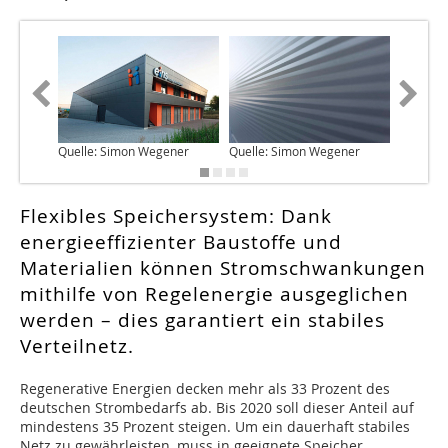
Quelle: Simon Wegener
Quelle: Simon Wegener
Quelle:
Flexibles Speichersystem: Dank
energieeffizienter Baustoffe und
Materialien können Stromschwankungen
mithilfe von Regelenergie ausgeglichen
werden – dies garantiert ein stabiles
Verteilnetz.
R
egenerative Energien decken mehr als 33 Prozent des
deutschen Strombedarfs ab. Bis 2020 soll dieser Anteil auf
mindestens 35 Prozent steigen. Um ein dauerhaft stabiles
Netz zu gewährleisten, muss in geeignete Speicher