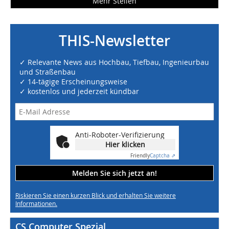
Mehr Stellen
THIS-Newsletter
✓ Relevante News aus Hochbau, Tiefbau, Ingenieurbau
und Straßenbau
✓ 14-tägige Erscheinungsweise
✓ kostenlos und jederzeit kündbar
Anti-Roboter-Verifizierung
Hier klicken
Friendly
Captcha ⇗
Melden Sie sich jetzt an!
Riskieren Sie einen kurzen Blick und erhalten Sie weitere
Informationen.
CS Computer Spezial