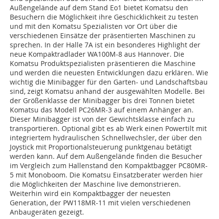
Außengelände auf dem Stand Eo1 bietet Komatsu den
Besuchern die Möglichkeit ihre Geschicklichkeit zu testen
und mit den Komatsu Spezialisten vor Ort über die
verschiedenen Einsätze der präsentierten Maschinen zu
sprechen. In der Halle 7A ist ein besonderes Highlight der
neue Kompaktradlader WA100M-8 aus Hannover. Die
Komatsu Produktspezialisten präsentieren die Maschine
und werden die neuesten Entwicklungen dazu erklären. Wie
wichtig die Minibagger für den Garten- und Landschaftsbau
sind, zeigt Komatsu anhand der ausgewählten Modelle. Bei
der Größenklasse der Minibagger bis drei Tonnen bietet
Komatsu das Modell PC26MR-3 auf einem Anhänger an.
Dieser Minibagger ist von der Gewichtsklasse einfach zu
transportieren. Optional gibt es ab Werk einen Powertilt mit
integriertem hydraulischen Schnellwechsler, der über den
Joystick mit Proportionalsteuerung punktgenau betätigt
werden kann. Auf dem Außengelände finden die Besucher
im Vergleich zum Hallenstand den Kompaktbagger PC80MR-
5 mit Monoboom. Die Komatsu Einsatzberater werden hier
die Möglichkeiten der Maschine live demonstrieren.
Weiterhin wird ein Kompaktbagger der neuesten
Generation, der PW118MR-11 mit vielen verschiedenen
Anbaugeräten gezeigt.