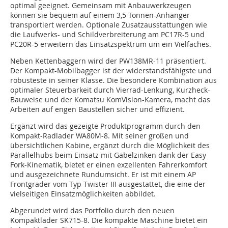
optimal geeignet. Gemeinsam mit Anbauwerkzeugen
können sie bequem auf einem 3,5 Tonnen-Anhänger
transportiert werden. Optionale Zusatzausstattungen wie
die Laufwerks- und Schildverbreiterung am PC17R-5 und
PC20R-5 erweitern das Einsatzspektrum um ein Vielfaches.
Neben Kettenbaggern wird der PW138MR-11 präsentiert.
Der Kompakt-Mobilbagger ist der widerstandsfähigste und
robusteste in seiner Klasse. Die besondere Kombination aus
optimaler Steuerbarkeit durch Vierrad-Lenkung, Kurzheck-
Bauweise und der Komatsu KomVision-Kamera, macht das
Arbeiten auf engen Baustellen sicher und effizient.
Ergänzt wird das gezeigte Produktprogramm durch den
Kompakt-Radlader WA80M-8. Mit seiner großen und
übersichtlichen Kabine, ergänzt durch die Möglichkeit des
Parallelhubs beim Einsatz mit Gabelzinken dank der Easy
Fork-Kinematik, bietet er einen exzellenten Fahrerkomfort
und ausgezeichnete Rundumsicht. Er ist mit einem AP
Frontgrader vom Typ Twister III ausgestattet, die eine der
vielseitigen Einsatzmöglichkeiten abbildet.
Abgerundet wird das Portfolio durch den neuen
Kompaktlader SK715-8. Die kompakte Maschine bietet ein