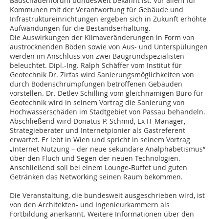
Bauschadenforum bundesweit bekannt ist. Vor allem für
Kommunen mit der Verantwortung für Gebäude und
Infrastruktureinrichtungen ergeben sich in Zukunft erhöhte
Aufwändungen für die Bestandserhaltung.
Die Auswirkungen der Klimaveränderungen in Form von
austrocknenden Böden sowie von Aus- und Unterspülungen
werden im Anschluss von zwei Baugrundspezialisten
beleuchtet. Dipl.-Ing. Ralph Schäffer vom Institut für
Geotechnik Dr. Zirfas wird Sanierungsmöglichkeiten von
durch Bodenschrumpfungen betroffenen Gebäuden
vorstellen. Dr. Detlev Schilling vom gleichnamigen Büro für
Geotechnik wird in seinem Vortrag die Sanierung von
Hochwasserschäden im Stadtgebiet von Passau behandeln.
Abschließend wird Donatus P. Schmid, Ex IT-Manager,
Strategieberater und Internetpionier als Gastreferent
erwartet. Er lebt in Wien und spricht in seinem Vortrag
„Internet Nutzung – der neue sekundäre Analphabetismus“
über den Fluch und Segen der neuen Technologien.
Anschließend soll bei einem Lounge-Buffet und guten
Getränken das Networking seinen Raum bekommen.
Die Veranstaltung, die bundesweit ausgeschrieben wird, ist
von den Architekten- und Ingenieurkammern als
Fortbildung anerkannt. Weitere Informationen über den