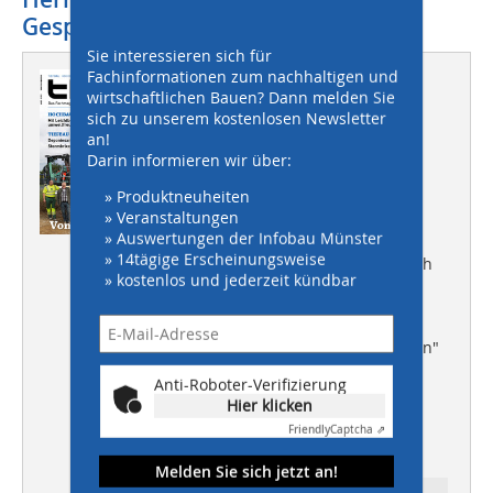
Gespräch!
Sie interessieren sich für
Fachinformationen zum nachhaltigen und
Dieser Artikel erschien in
wirtschaftlichen Bauen? Dann melden Sie
THIS 08/2012
sich zu unserem kostenlosen Newsletter
an!
Darin informieren wir über:
BODENSTABILISIERUNG UND
KALTRECYCLING
» Produktneuheiten
Von Grund auf gut!
» Veranstaltungen
» Auswertungen der Infobau Münster
HOCHBAU
» 14tägige Erscheinungsweise
Mit Leichtbeton umweltfreundlich
» kostenlos und jederzeit kündbar
bauen
TIEFBAU
Deponiesanierung "Obere Wiesen"
Stormbrixx
Anti-Roboter-Verifizierung
Hier klicken
tHIS-PLUS
Instandhaltung von Hoch- und
Friendly
Captcha ⇗
Ingenieurbauwerken
Melden Sie sich jetzt an!