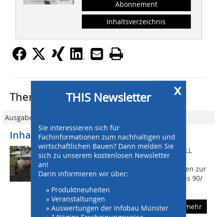
Abonnement
Inhaltsverzeichnis
x
THIS Newsletter
Thematisch passende Artikel:
Ausgabe 09/2021
Sie interessieren sich für
Inhalt
Fachinformationen zum nachhaltigen und
wirtschaftlichen Bauen? Dann melden Sie
Editorial?1 Bild des Monats?4 AKTUELL
sich zu unserem kostenlosen Newsletter
Köpfe und Termine: Die wichtigsten
an!
Neuigkeiten aus der Branche?6 Parteien zur
Darin informieren wir über:
Wahl: Die Bau-Statements von Bündnis 90/
Die Grünen, CDU/CSU, Freien...
» Produktneuheiten
» Veranstaltungen
mehr
» Auswertungen der Infobau Münster