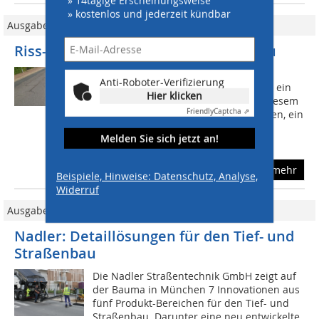
» 14tägige Erscheinungsweise
» kostenlos und jederzeit kündbar
Ausgabe 10/2015
Riss-Sanierung im Asphaltstraßenbau
Die bundesdeutschen
Anti-Roboter-Verifizierung
Verkehrsflächenbefestigungen stellen ein
Hier klicken
enormes Anlagevermögen dar. Aus diesem
Friendly
Captcha ⇗
Grund sollte es im Interesse aller liegen, ein
solches Kapital über einen möglichst
Melden Sie sich jetzt an!
langen...
mehr
Beispiele, Hinweise: Datenschutz, Analyse,
Widerruf
Ausgabe 02/2016
Nadler: Detaillösungen für den Tief- und
Straßenbau
Die Nadler Straßentechnik GmbH zeigt auf
der Bauma in München 7 Innovationen aus
fünf Produkt-Bereichen für den Tief- und
Straßenbau. Darunter eine neu entwickelte