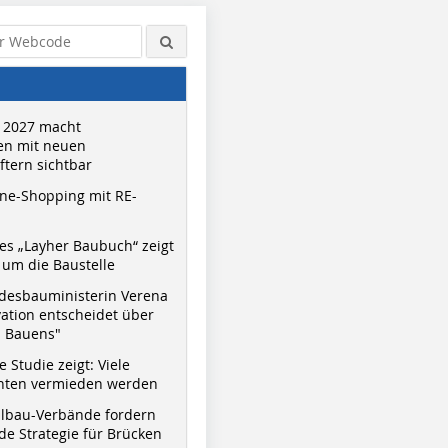
 2027 macht
n mit neuen
tern sichtbar
ne-Shopping mit RE-
s „Layher Baubuch“ zeigt
um die Baustelle
desbauministerin Verena
vation entscheidet über
s Bauens"
 Studie zeigt: Viele
nnten vermieden werden
hlbau-Verbände fordern
e Strategie für Brücken