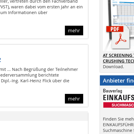
eller, vertreten durch den Fachverband
(FVST), waren dabei vom ersten Jahr an ein
, um Informationen über
mehr
AT SCREENING
2
CRUSHING TE
Download.
 mit ... Nach Begrüßung der Teilnehmer
liederversammlung berichtete
Anbieter fi
ipl.-Ing. Karl-Heinz Flick über die
mehr
Finden Sie mehr
EINKAUFSFÜHRE
Suchmaschine f