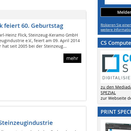
Melden 
k feiert 60. Geburtstag
Riskieren Sie eine
weitere Informatio
Karl-Heinz Flick, Steinzeug-Keramo GmbH
gindustrie e.V., feiert am 09. April 2014
CS Computer
 hat seit 2005 bei der Steinzeug...
mehr
zu den Mediad
SPEZIAL
zur Webseite 
PRINT SPEC
 Steinzeugindustrie