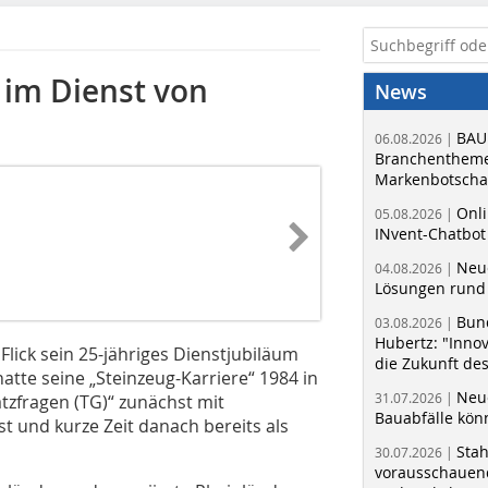
e im Dienst von
News
BAU
06.08.2026 |
Branchentheme
Markenbotschaf
Onli
05.08.2026 |
INvent-Chatbot
Neue
04.08.2026 |
Lösungen rund 
Bun
03.08.2026 |
Hubertz: "Inno
 Flick sein 25-jähriges Dienstjubiläum
die Zukunft de
atte seine „Steinzeug-Karriere“ 1984 in
Neue
31.07.2026 |
tzfragen (TG)“ zunächst mit
Bauabfälle kö
t und kurze Zeit danach bereits als
Sta
30.07.2026 |
vorausschauend