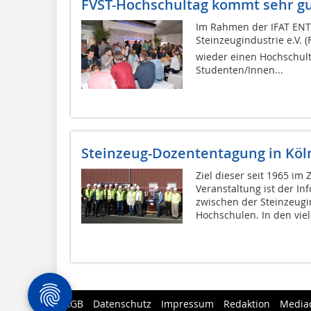
FVST-Hochschultag kommt sehr gu
Im Rahmen der IFAT ENT
Steinzeugindustrie e.V. (F
wieder einen Hochschult
Studenten/Innen...
Steinzeug-Dozententagung in Köl
Ziel dieser seit 1965 im
Veranstaltung ist der I
zwischen der Steinzeug
Hochschulen. In den viel
AGB
Datenschutz
Impressum
Redaktion
Media