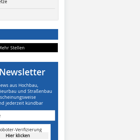
etze
Mehr Stellen
Newsletter
News aus Hochbau,
nieurbau und Straßenbau
rscheinungsweise
nd jederzeit kündbar
oboter-Verifizierung
Hier klicken