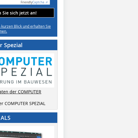
Friendly
Captcha ⇗
Sie sich jetzt an!
n kurzen Blick und erhalten Sie
nen.
 Spezial
aten der COMPUTER
der COMPUTER SPEZIAL
IALS