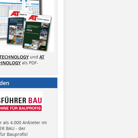
 TECHNOLOGY
und
AT
CHNOLOGY
als PDF-
nden
 als 4.000 Anbieter im
R BAU - der
ür Bauprofis!