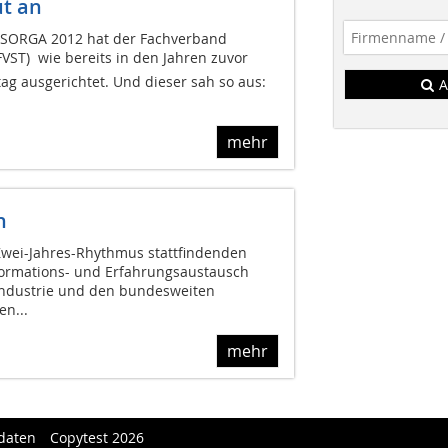
t an
SORGA 2012 hat der Fachverband
VST)  wie bereits in den Jahren zuvor 
ag ausgerichtet. Und dieser sah so aus:
A
mehr
n
 Zwei-Jahres-Rhythmus stattfindenden
nformations- und Erfahrungsaustausch
industrie und den bundesweiten
en...
mehr
daten
Copytest 2026