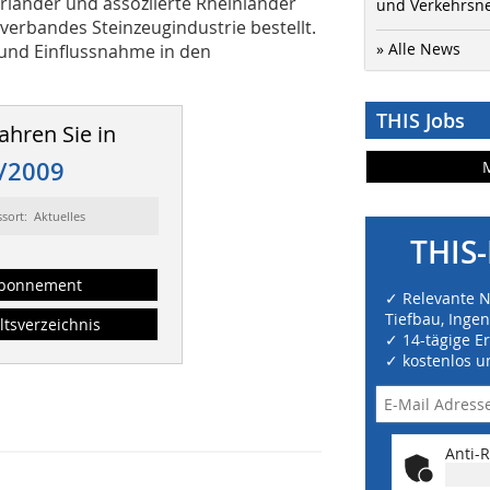
länder und assoziierte Rheinländer
und Verkehrsn
verbandes Steinzeugindustrie bestellt.
» Alle News
t und Einflussnahme in den
THIS Jobs
ahren Sie in
/2009
ssort: Aktuelles
THIS-
bonnement
✓ Relevante 
Tiefbau, Inge
ltsverzeichnis
✓ 14-tägige E
✓ kostenlos u
Anti-R