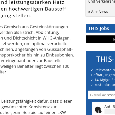
und leistungsstarken Hatz
und Verkehrsn
en hochwertigen Baustoff
» Alle News
gung stellen.
tes Gemisch aus Gesteinskörnungen
THIS Jobs
werden als Estrich, Abdichtung,
en und Dichtschicht in WHG-Anlagen.
itzt werden, um optimal verarbeitet
schinen, angefangen von Gussasphalt-
nsportkocher bis hin zu Einbaubohlen,
THIS-
r eingebaut oder zur Baustelle
weiligen Behälter liegt zwischen 100
✓ Relevante 
iter.
Tiefbau, Inge
✓ 14-tägige E
✓ kostenlos u
Leistungsfähigkeit dafür, dass dieser
r gewünschten Konsistenz zur
Anti-R
kocher, zum Beispiel auf einen LKW-