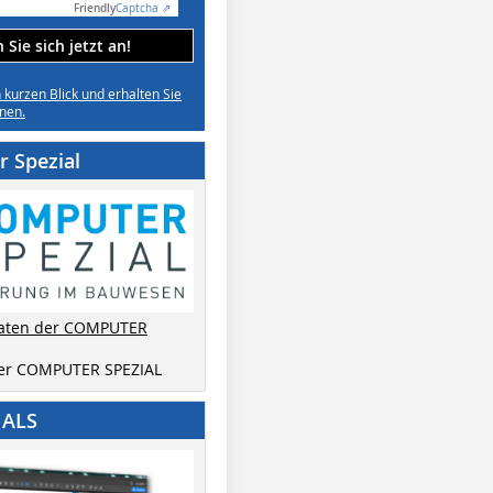
Friendly
Captcha ⇗
Sie sich jetzt an!
n kurzen Blick und erhalten Sie
nen.
 Spezial
aten der COMPUTER
der COMPUTER SPEZIAL
IALS