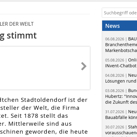
ER DER WEILT
News
ng stimmt
BAU
06.08.2026 |
Branchentheme
Markenbotschaf
Onli
05.08.2026 |
INvent-Chatbot
Neue
04.08.2026 |
Lösungen rund 
Bun
03.08.2026 |
Hubertz: "Inno
tchen Stadtoldendorf ist der
die Zukunft de
teller der Welt, die Firma
Neue
31.07.2026 |
. Seit 1878 stellt das
Bauabfälle kö
. Mittlerweile sind aus
Sta
30.07.2026 |
chinen geworden, die heute
vorausschauend