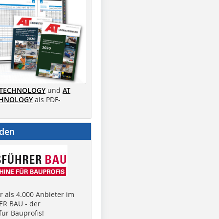
 TECHNOLOGY
und
AT
CHNOLOGY
als PDF-
nden
 als 4.000 Anbieter im
R BAU - der
ür Bauprofis!