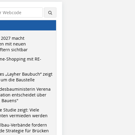
 2027 macht
n mit neuen
tern sichtbar
ne-Shopping mit RE-
s „Layher Baubuch“ zeigt
um die Baustelle
desbauministerin Verena
vation entscheidet über
s Bauens"
 Studie zeigt: Viele
nnten vermieden werden
hlbau-Verbände fordern
e Strategie für Brücken