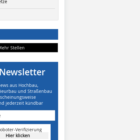
etze
Mehr Stellen
Newsletter
News aus Hochbau,
nieurbau und Straßenbau
rscheinungsweise
nd jederzeit kündbar
oboter-Verifizierung
Hier klicken