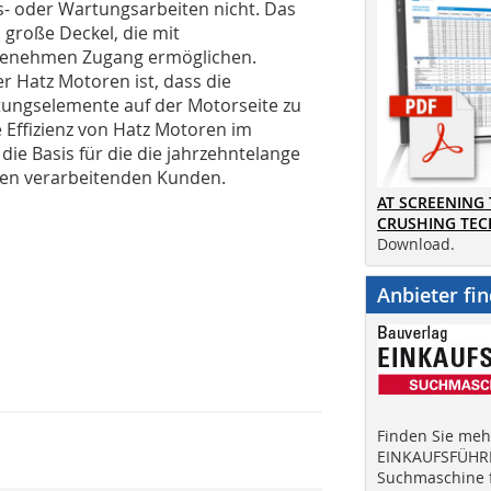
- oder Wartungsarbeiten nicht. Das
 große Deckel, die mit
ngenehmen Zugang ermöglichen.
er Hatz Motoren ist, dass die
ngselemente auf der Motorseite zu
he Effizienz von Hatz Motoren im
 die Basis für die die jahrzehntelange
ren verarbeitenden Kunden.
AT SCREENING
CRUSHING TE
Download.
Anbieter fi
Finden Sie mehr
EINKAUFSFÜHRE
Suchmaschine f