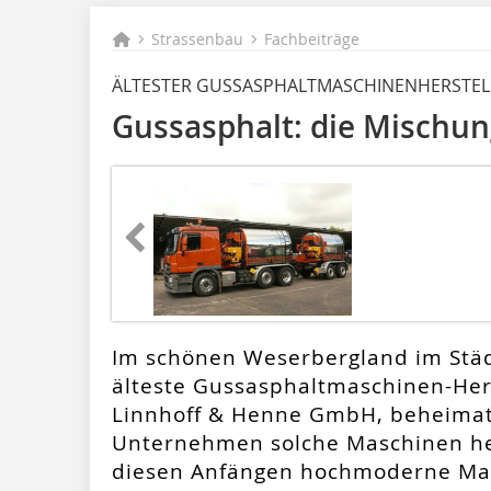
Strassenbau
Fachbeiträge
ÄLTESTER GUSSASPHALTMASCHINENHERSTELL
Gussasphalt: die Mischu
Im schönen Weserbergland im Städ
älteste Gussasphaltmaschinen-Hers
Linnhoff & Henne GmbH, beheimatet
Unternehmen solche Maschinen her
diesen Anfängen hochmoderne Mas