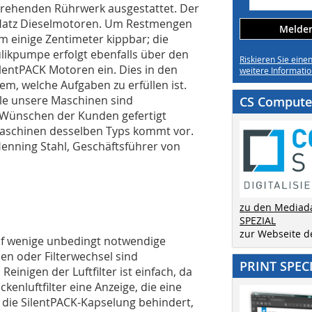
rehenden Rührwerk ausgestattet. Der
e Hatz Dieselmotoren. Um Restmengen
Melden 
m einige Zentimeter kippbar; die
likpumpe erfolgt ebenfalls über den
Riskieren Sie eine
lentPACK Motoren ein. Dies in den
weitere Informatio
em, welche Aufgaben zu erfüllen ist.
alle unsere Maschinen sind
CS Computer
n Wünschen der Kunden gefertigt
Maschinen desselben Typs kommt vor.
 Henning Stahl, Geschäftsführer von
zu den Mediad
SPEZIAL
zur Webseite 
uf wenige unbedingt notwendige
len oder Filterwechsel sind
PRINT SPEC
einigen der Luftfilter ist einfach, da
kenluftfilter eine Anzeige, die eine
 die SilentPACK-Kapselung behindert,