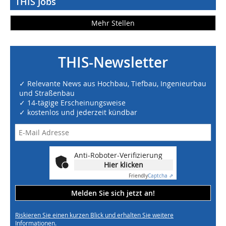
THIS Jobs
Mehr Stellen
THIS-Newsletter
✓ Relevante News aus Hochbau, Tiefbau, Ingenieurbau
und Straßenbau
✓ 14-tägige Erscheinungsweise
✓ kostenlos und jederzeit kündbar
Anti-Roboter-Verifizierung
Hier klicken
Friendly
Captcha ⇗
Melden Sie sich jetzt an!
Riskieren Sie einen kurzen Blick und erhalten Sie weitere
Informationen.