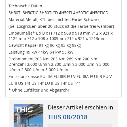
Technische Daten
3H50TI 3H50TIC 3H50TICD 4H50TI 4H50TIC 4H50TICD
Material Metall, KTL-beschichtet, Farbe Schwarz,
(bei Losgrößen über 20 Stück ist die Farbe frei wählbar)
Einbaumaße* L x B x H 712 x 908 x 918 mm 712 x 921 x
1122 mm 712 x 908 x 1009mm 712 x 921 x 1213mm
Gewicht Kapsel 91 kg 96 kg 93 kg 98kg
Leistung 49 kW 44kW 64 kW 55 kW
Drehmoment 203 Nm 203 Nm 269 Nm 240 Nm
Drehzahl 3.000 U/min 2.800 U/min 3.000 U/min 3.000
U/min 2.800 U/min 3.000 U/min
Emissionsklasse EU IIIA EU IIIB EU V EU IIIA EU IIIB EU V
EU II US T4f US T4f EU II US T4f US T4f
* Ohne Luftfilter und Abgasrohr
Dieser Artikel erschien in
THIS 08/2018