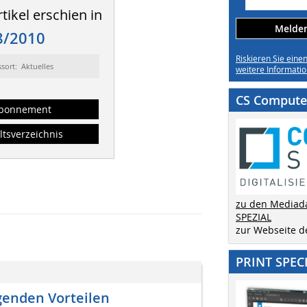
tikel erschien in
Melden 
8/2010
Riskieren Sie eine
ssort: Aktuelles
weitere Informatio
CS Computer
bonnement
ltsverzeichnis
zu den Mediad
SPEZIAL
zur Webseite 
PRINT SPEC
genden Vorteilen