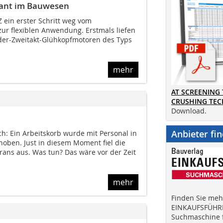
erant im Bauwesen
 ein erster Schritt weg vom
zur flexiblen Anwendung. Erstmals liefen
der-Zweitakt-Glühkopfmotoren des Typs
mehr
AT SCREENING
CRUSHING TE
Download.
Anbieter fi
ich: Ein Arbeitskorb wurde mit Personal in
hoben. Just in diesem Moment fiel die
rans aus. Was tun? Das wäre vor der Zeit
mehr
Finden Sie mehr
EINKAUFSFÜHRE
Suchmaschine f