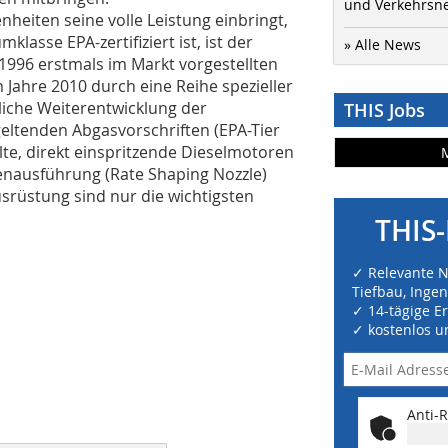
und Verkehrsn
heiten seine volle Leistung einbringt,
lasse EPA-zertifiziert ist, ist der
» Alle News
1996 erstmals im Markt vorgestellten
Jahre 2010 durch eine Reihe spezieller
rliche Weiterentwicklung der
THIS Jobs
geltenden Abgasvorschriften (EPA-Tier
hlte, direkt einspritzende Dieselmotoren
senausführung (Rate Shaping Nozzle)
rüstung sind nur die wichtigsten
THIS-
✓ Relevante 
Tiefbau, Inge
✓ 14-tägige E
✓ kostenlos u
Anti-R