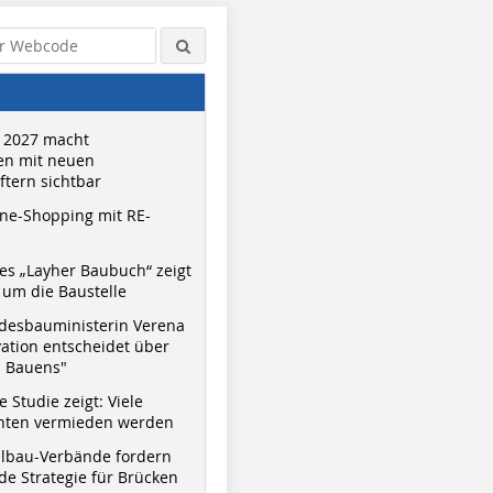
 2027 macht
n mit neuen
tern sichtbar
ne-Shopping mit RE-
s „Layher Baubuch“ zeigt
um die Baustelle
desbauministerin Verena
vation entscheidet über
s Bauens"
 Studie zeigt: Viele
nnten vermieden werden
hlbau-Verbände fordern
e Strategie für Brücken