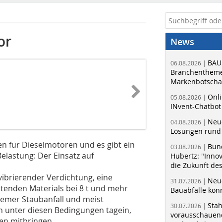
or
News
BAU
06.08.2026 |
Branchentheme
Markenbotschaf
Onli
05.08.2026 |
INvent-Chatbot
Neue
04.08.2026 |
Lösungen rund 
n für Dieselmotoren und es gibt ein
Bun
03.08.2026 |
elastung: Der Einsatz auf
Hubertz: "Inno
die Zukunft de
ibrierender Verdichtung, eine
Neue
31.07.2026 |
chtenden Materials bei 8 t und mehr
Bauabfälle kö
remer Staubanfall und meist
Sta
30.07.2026 |
h unter diesen Bedingungen tagein,
vorausschauend
en mitbringen.