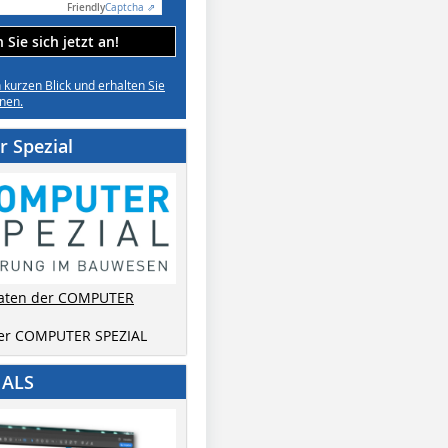
Friendly
Captcha ⇗
Sie sich jetzt an!
n kurzen Blick und erhalten Sie
nen.
 Spezial
aten der COMPUTER
der COMPUTER SPEZIAL
IALS