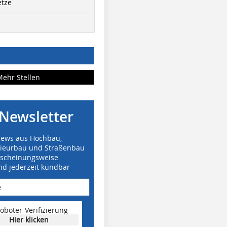
etze
Mehr Stellen
Newsletter
News aus Hochbau,
nieurbau und Straßenbau
rscheinungsweise
nd jederzeit kündbar
oboter-Verifizierung
Hier klicken