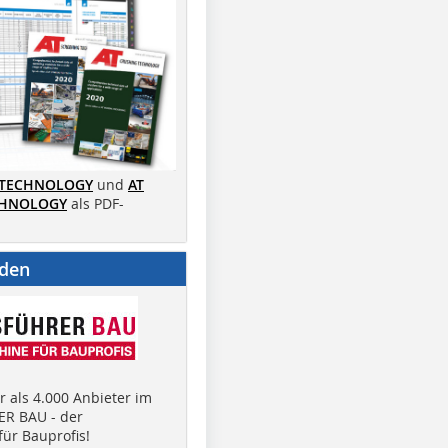
 TECHNOLOGY
und
AT
CHNOLOGY
als PDF-
nden
 als 4.000 Anbieter im
R BAU - der
ür Bauprofis!