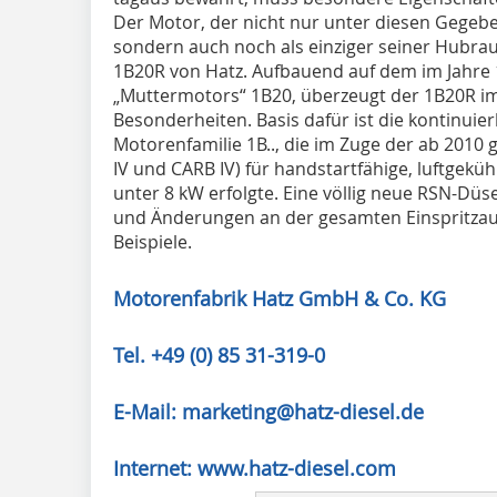
Der Motor, der nicht nur unter diesen Gegeben
sondern auch noch als einziger seiner Hubraumk
1B20R von Hatz. Aufbauend auf dem im Jahre 
„Muttermotors“ 1B20, überzeugt der 1B20R im 
Besonderheiten. Basis dafür ist die kontinuie
Motorenfamilie 1B.., die im Zuge der ab 2010 
IV und CARB IV) für handstartfähige, luftgekü
unter 8 kW erfolgte. Eine völlig neue RSN-Dü
und Änderungen an der gesamten Einspritzaus
Beispiele.
Motorenfabrik Hatz GmbH & Co. KG
Tel. +49 (0) 85 31-319-0
E-Mail: marketing@hatz-diesel.de
Internet: www.hatz-diesel.com