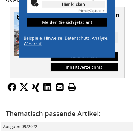
www.buschvacuum.com
Hier klicken
Friendly
Captcha ⇗
Dieser Artikel erschien in
Melden Sie sich jetzt an!
THIS 09/2016
Beispiele, Hinweise: Datenschutz, Analyse,
Ressort: TIEFBAU
Widerruf
Abonnement
Inhaltsverzeichnis
Thematisch passende Artikel:
Ausgabe 09/2022