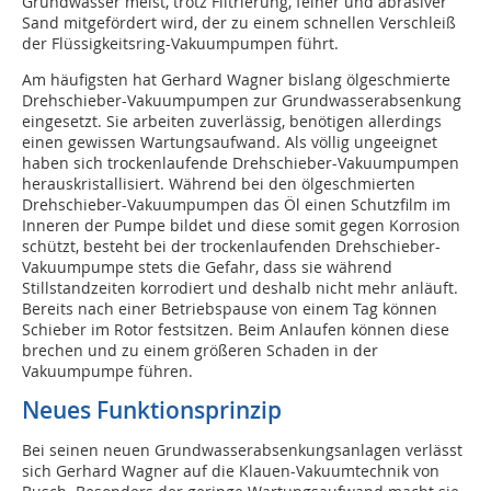
Grundwasser meist, trotz Filtrierung, feiner und abrasiver
Sand mitgefördert wird, der zu einem schnellen Verschleiß
der Flüssigkeitsring-Vakuumpumpen führt.
Am häufigsten hat Gerhard Wagner bislang ölgeschmierte
Drehschieber-Vakuumpumpen zur Grundwasserabsenkung
eingesetzt. Sie arbeiten zuverlässig, benötigen allerdings
einen gewissen Wartungsaufwand. Als völlig ungeeignet
haben sich trockenlaufende Drehschieber-Vakuumpumpen
herauskristallisiert. Während bei den ölgeschmierten
Drehschieber-Vakuumpumpen das Öl einen Schutzfilm im
Inneren der Pumpe bildet und diese somit gegen Korrosion
schützt, besteht bei der trockenlaufenden Drehschieber-
Vakuumpumpe stets die Gefahr, dass sie während
Stillstandzeiten korrodiert und deshalb nicht mehr anläuft.
Bereits nach einer Betriebspause von einem Tag können
Schieber im Rotor festsitzen. Beim Anlaufen können diese
brechen und zu einem größeren Schaden in der
Vakuumpumpe führen.
Neues Funktionsprinzip
Bei seinen neuen Grundwasserabsenkungsanlagen verlässt
sich Gerhard Wagner auf die Klauen-Vakuumtechnik von