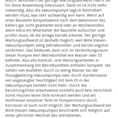
Busch. Besonders der geringe Wartungsaufwand macht sie
für diese Anwendung interessant. Denn es ist nicht mehr
notwendig, dass die Vakuumpumpe täglich kontrolliert
werden muss, was sehr aufwändig sein kann. Wenn auf
einer Baustelle beispielsweise nach dem Betonieren des
Kellers gar nicht gearbeitet wird oder an Wochenenden,
wenn extra ein Mitarbeiter die Baustelle aufsuchen und
prüfen muss, ob die Anlage korrekt arbeitet. Der geringe
Wartungsaufwand ist deshalb möglich, weil Mink Klauen-
Vakuumpumpen völlig betriebsmittel- und berührungsfrei
verdichten. Das bedeutet, dass sich im Verdichtungsraum
dieser Pumpen kein Betriebsmittel wie Wasser oder Öl
befindet. Also alle Kontroll- und Wartungsarbeiten in
Zusammenhang mit Betriebsmitteln entfallen komplett. Die
Gefahr von Ausfällen durch zu wenig Wasser bei der
Flüssigkeitsring-Vakuumpumpe oder durch Kondensation
von angesaugter Feuchtigkeit mit dem Öl in der
Vakuumpumpe besteht nicht mehr. Durch die
berührungsfreie Arbeitsweise entsteht auch kein Verschleiß.
Somit müssen keine Teile erneuert werden und ein
Festfressen einzelner Teile im Pumpeninnern durch
Korrosion ist auch nicht möglich. Der Wartungsaufwand bei
Mink Klauen-Vakuumpumpen beschränkt sich lediglich auf
einen jährlichen Wechsel des Getriebeöles.