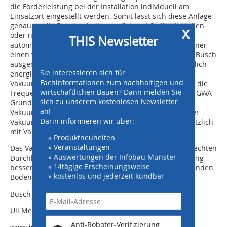
die Förderleistung bei der Installation individuell am
Einsatzort eingestellt werden. Somit lässt sich diese Anlage
genau an die Begebenheiten an Ort und Stelle einstellen
x
oder nachjustieren beziehungsweise macht dies
THIS Newsletter
automatisch. Bei den ersten Feldtest hat Gerhard Wagner
einen weiteren Vorteil der Klauen-Vakuumtechnik von Busch
ausgemacht: Die Mink Vakuumpumpe arbeitet wesentlich
Sie interessieren sich für
energieeffizienter als alle anderen mechanischen
Fachinformationen zum nachhaltigen und
Vakuumpumpen am Markt. Diese Effizienz kann durch die
wirtschaftlichen Bauen? Dann melden Sie
Frequenzregelung noch gesteigert werden. Die neuen GWA
sich zu unserem kostenlosen Newsletter
Grundwasserabsenkanlagen können auch für
an!
Vakuumtiefbrunnen verwendet werden. Dabei wird der
Darin informieren wir über:
Vakuumtiefbrunnen von der Oberkante aus noch zusätzlich
mit Vakuum beaufschlagt.
» Produktneuheiten
» Veranstaltungen
Das Vakuum sorgt vor allem bei Böden mit einem schlechten
» Auswertungen der Infobau Münster
Durchlässigkeitswert für eine schnellere und weiträumig
» 14tägige Erscheinungsweise
bessere Entwässerung und Stabilisierung des anstehenden
» kostenlos und jederzeit kündbar
Bodens.
Busch Vakuumpumpen und Systeme
Uli Merkle
Anti-Roboter-Verifizierung