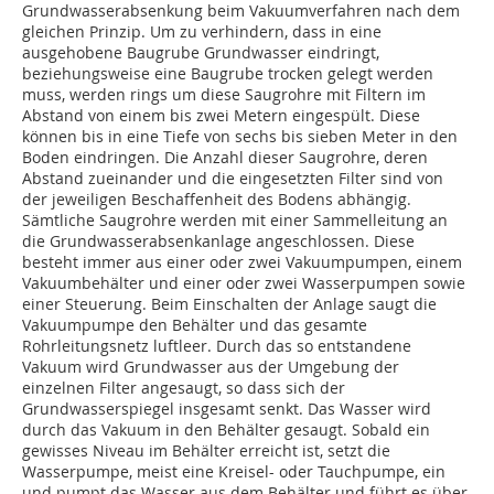
Grundwasserabsenkung beim Vakuumverfahren nach dem
gleichen Prinzip. Um zu verhindern, dass in eine
ausgehobene Baugrube Grundwasser eindringt,
beziehungsweise eine Baugrube trocken gelegt werden
muss, werden rings um diese Saugrohre mit Filtern im
Abstand von einem bis zwei Metern eingespült. Diese
können bis in eine Tiefe von sechs bis sieben Meter in den
Boden eindringen. Die Anzahl dieser Saugrohre, deren
Abstand zueinander und die eingesetzten Filter sind von
der jeweiligen Beschaffenheit des Bodens abhängig.
Sämtliche Saugrohre werden mit einer Sammelleitung an
die Grundwasserabsenkanlage angeschlossen. Diese
besteht immer aus einer oder zwei Vakuumpumpen, einem
Vakuumbehälter und einer oder zwei Wasserpumpen sowie
einer Steuerung. Beim Einschalten der Anlage saugt die
Vakuumpumpe den Behälter und das gesamte
Rohrleitungsnetz luftleer. Durch das so entstandene
Vakuum wird Grundwasser aus der Umgebung der
einzelnen Filter angesaugt, so dass sich der
Grundwasserspiegel insgesamt senkt. Das Wasser wird
durch das Vakuum in den Behälter gesaugt. Sobald ein
gewisses Niveau im Behälter erreicht ist, setzt die
Wasserpumpe, meist eine Kreisel- oder Tauchpumpe, ein
und pumpt das Wasser aus dem Behälter und führt es über