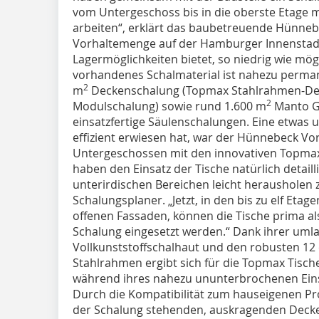
vom Untergeschoss bis in die oberste Etage 
arbeiten“, erklärt das baubetreuende Hünneb
Vorhaltemenge auf der Hamburger Innenstadtb
Lagermöglichkeiten bietet, so niedrig wie mög
vorhandenes Schalmaterial ist nahezu perman
2
m
Deckenschalung (Topmax Stahlrahmen-Dec
2
Modulschalung) sowie rund 1.600 m
Manto G
einsatzfertige Säulenschalungen. Eine etwas u
effizient erwiesen hat, war der Hünnebeck Vor
Untergeschossen mit den innovativen Topmax 
haben den Einsatz der Tische natürlich detaill
unterirdischen Bereichen leicht herausholen 
Schalungsplaner. „Jetzt, in den bis zu elf Et
offenen Fassaden, können die Tische prima al
Schalung eingesetzt werden.“ Dank ihrer uml
Vollkunststoffschalhaut und den robusten 1
Stahlrahmen ergibt sich für die Topmax Tisc
während ihres nahezu ununterbrochenen Einsa
Durch die Kompatibilität zum hauseigenen Pro
der Schalung stehenden, auskragenden Decke