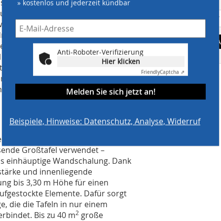
sstarken Unterstützungssystem Gass
» kostenlos und jederzeit kündbar
Bauausführenden als besonders
waren schnell aufgebaut, denn das
drei Basiskomponenten: Stütze,
A
erste Teil des Alu-Baukastensystems
Anti-Roboter-Verifizierung
el aber bis zu 140 kN beträgt, lassen sich
Hier klicken
stungsfähige Konstruktionen
Friendly
Captcha ⇗
en Rahmen können an jeder Stelle der
ein besonderes Werkzeug, sondern
Melden Sie sich jetzt an!
Beispiele, Hinweise: Datenschutz, Analyse, Widerruf
le die Großrahmenschalung Manto ein.
sende Großtafel verwendet –
als einhäuptige Wandschalung. Dank
tärke und innenliegende
ng bis 3,30 m Höhe für einen
aufgestockte Elemente. Dafür sorgt
, die die Tafeln in nur einem
2
rbindet. Bis zu 40 m
große