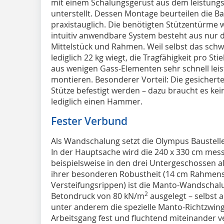
mit einem Schalungsgerüst aus dem leistung
unterstellt. Dessen Montage beurteilen die 
praxistauglich. Die benötigten Stützentürme 
intuitiv anwendbare System besteht aus nur 
Mittelstück und Rahmen. Weil selbst das schw
lediglich 22 kg wiegt, die Tragfähigkeit pro Sti
aus wenigen Gass-Elementen sehr schnell lei
montieren. Besonderer Vorteil: Die gesichert
Stütze befestigt werden – dazu braucht es k
lediglich einen Hammer.
Fester Verbund
Als Wandschalung setzt die Olympus Baustel
In der Hauptsache wird die 240 x 330 cm mes
beispielsweise in den drei Untergeschossen 
ihrer besonderen Robustheit (14 cm Rahmens
Versteifungsrippen) ist die Manto-Wandschalu
2
Betondruck von 80 kN/m
ausgelegt – selbst 
unter anderem die spezielle Manto-Richtzwinge
Arbeitsgang fest und fluchtend miteinander ve