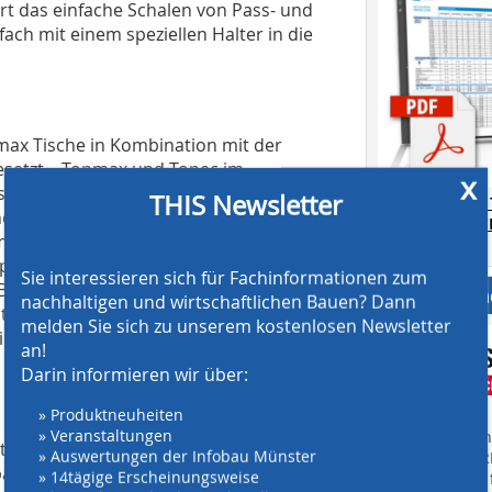
t das einfache Schalen von Pass- und
fach mit einem speziellen Halter in die
ax Tische in Kombination mit der
setzt – Topmax und Topec im
x
 sich alle Geschosse von unten bis oben
THIS Newsletter
AT SCREENING
r. Topec wird an den kleinteiligeren
CRUSHING TE
mit ihrem besonders ergonomischen,
Download.
ptsächlich verwendeten 1,80 m x 1,80
Sie interessieren sich für Fachinformationen zum
Boden aus mit nur wenigen
Anbieter fi
nachhaltigen und wirtschaftlichen Bauen? Dann
ert bzw. demontiert: Tafel einhängen,
melden Sie sich zu unserem kostenlosen Newsletter
ine besonders simple und schnelle
an!
Darin informieren wir über:
» Produktneuheiten
» Veranstaltungen
Finden Sie mehr
2
 die gut 7,50 m hohe, ca. 800 m
große
» Auswertungen der Infobau Münster
EINKAUFSFÜHRE
äudes. Hier wurden die Topmax-Tische
» 14tägige Erscheinungsweise
Suchmaschine f