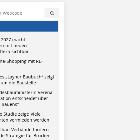
 2027 macht
n mit neuen
tern sichtbar
ne-Shopping mit RE-
s „Layher Baubuch“ zeigt
um die Baustelle
Quelle: gmp
desbauministerin Verena
vation entscheidet über
s Bauens"
 Studie zeigt: Viele
nnten vermieden werden
hlbau-Verbände fordern
e Strategie für Brücken