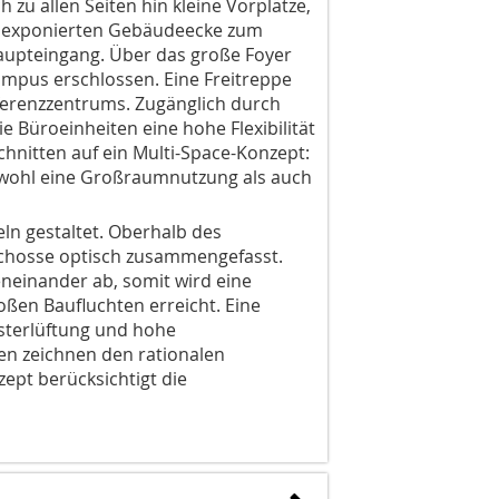
 zu allen Seiten hin kleine Vorplätze,
er exponierten Gebäudeecke zum
aupteingang. Über das große Foyer
mpus erschlossen. Eine Freitreppe
ferenzzentrums. Zugänglich durch
e Büroeinheiten eine hohe Flexibilität
hnitten auf ein Multi-Space-Konzept:
owohl eine Großraumnutzung als auch
eln gestaltet. Oberhalb des
eschosse optisch zusammengefasst.
eneinander ab, somit wird eine
oßen Baufluchten erreicht. Eine
nsterlüftung und hohe
zen zeichnen den rationalen
ept berücksichtigt die