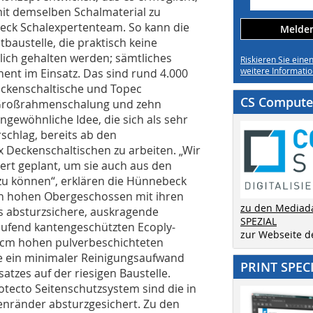
mit demselben Schalmaterial zu
eck Schalexpertenteam. So kann die
Melden 
austelle, die praktisch keine
lich gehalten werden; sämtliches
Riskieren Sie eine
weitere Informatio
ent im Einsatz. Das sind rund 4.000
kenschaltische und Topec
CS Computer
roßrahmenschalung und zehn
ngewöhnliche Idee, die sich als sehr
schlag, bereits ab den
Deckenschaltischen zu arbeiten. „Wir
iert geplant, um sie auch aus den
zu können“, erklären die Hünnebeck
agen hohen Obergeschossen mit ihren
zu den Mediad
s absturzsichere, auskragende
SPEZIAL
aufend kantengeschützten Ecoply-
zur Webseite 
2 cm hohen pulverbeschichteten
he ein minimaler Reinigungsaufwand
PRINT SPEC
tzes auf der riesigen Baustelle.
tecto Seitenschutzsystem sind die in
nränder absturzgesichert. Zu den