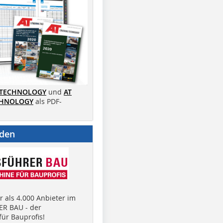
 TECHNOLOGY
und
AT
CHNOLOGY
als PDF-
nden
 als 4.000 Anbieter im
R BAU - der
ür Bauprofis!