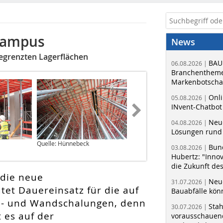
Campus
News
egrenzten Lagerflächen
BAU
06.08.2026 |
Branchentheme
Markenbotschaf
Onli
05.08.2026 |
INvent-Chatbot
Neue
04.08.2026 |
Lösungen rund 
Quelle: Hünnebeck
Quelle: Hünnebeck
Bun
03.08.2026 |
Hubertz: "Inno
die Zukunft de
 die neue
Neue
31.07.2026 |
et Dauereinsatz für die auf
Bauabfälle kö
n- und Wandschalungen, denn
Sta
30.07.2026 |
t es auf der
vorausschauend