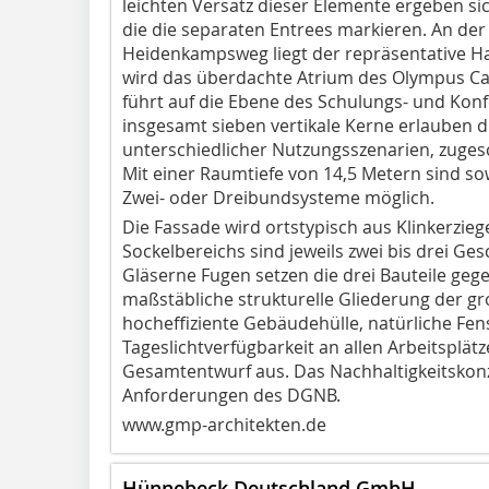
leichten Versatz dieser Elemente ergeben sich
die die separaten Entrees markieren. An d
Heidenkampsweg liegt der repräsentative H
wird das überdachte Atrium des Olympus Ca
führt auf die Ebene des Schulungs- und Kon
insgesamt sieben vertikale Kerne erlauben di
unterschiedlicher Nutzungsszenarien, zugesc
Mit einer Raumtiefe von 14,5 Metern sind s
Zwei- oder Dreibundsysteme möglich.
Die Fassade wird ortstypisch aus Klinkerzieg
Sockelbereichs sind jeweils zwei bis drei G
Gläserne Fugen setzen die drei Bauteile geg
maßstäbliche strukturelle Gliederung der gr
hocheffiziente Gebäudehülle, natürliche Fe
Tageslichtverfügbarkeit an allen Arbeitsplät
Gesamtentwurf aus. Das Nachhaltigkeitskonz
Anforderungen des DGNB.
www.gmp-architekten.de
Hünnebeck Deutschland GmbH