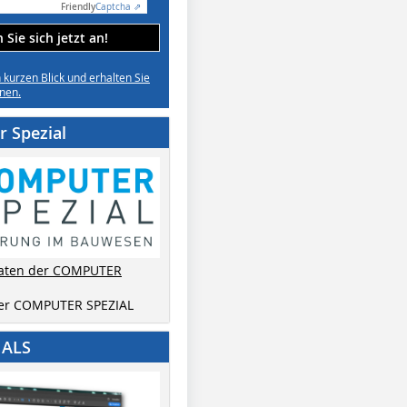
Friendly
Captcha ⇗
Sie sich jetzt an!
n kurzen Blick und erhalten Sie
nen.
 Spezial
aten der COMPUTER
der COMPUTER SPEZIAL
IALS