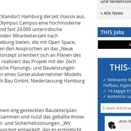
und Verkehrsn
» Alle News
 Standort Hamburg derzeit massiv aus.
m Olympus Campus eine hochmoderne
d fast 24.000 unterirdische
THIS Jobs
enden Mitarbeiterzahl nach
gebung bieten, die mit Open Space,
gen den Ansprüchen an das „Neue
Konzept orientiert sich an Plänen des
ealisiert das Projekt mit der Zech
THIS-
iche Planungs- und Bauleistungen
en eines Generalübernehmer-Modells
✓ Relevante 
ech Bau GmbH, Niederlassung Hamburg
Tiefbau, Inge
✓ 14-tägige E
✓ kostenlos u
inem eng gesteckten Bauzeitenplan
zusammen und nutzt das geballte Know-
Anti-R
t- und Sicherheitslösungen. „Wir
onzept entwickelt, das es ermöglicht,