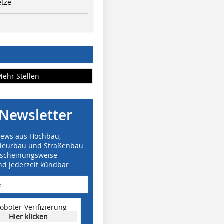
etze
Mehr Stellen
Newsletter
News aus Hochbau,
nieurbau und Straßenbau
rscheinungsweise
nd jederzeit kündbar
oboter-Verifizierung
Hier klicken