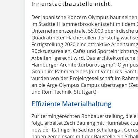
Innenstadtbaustelle nicht.
D
er japanische Konzern Olympus baut seinen
Im Stadtteil Hammerbrook entsteht mit de
Unternehmenszentrale. 55.000 oberirdische un
Quadratmeter Fläche sollen der stetig wachs
Fertigstellung 2020 eine attraktive Arbeitsum
Rückzugsarealen, Cafés und Sporteinrichtun
Arbeiten“ gerecht wird. Das architektonische 
Hamburger Architekturbüros „gmp“. Olympus r
Group im Rahmen eines Joint Ventures. Sämtl
wurden von der Projektgesellschaft im Rahm
an die Arge Olympus Campus übertragen (Z
und Rom Technik, Stuttgart).
Effiziente Materialhaltung
Zur termingerechten Rohbauerstellung, die e
folgt, arbeitet Zech Bau eng mit Hünnebeck 
how der Ratinger in Sachen Schalungs-, Gerüs
haben gemeinsam mit der Baustelle ein Schalk