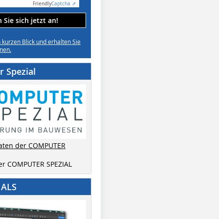
Friendly
Captcha ⇗
Sie sich jetzt an!
n kurzen Blick und erhalten Sie
nen.
 Spezial
aten der COMPUTER
der COMPUTER SPEZIAL
IALS