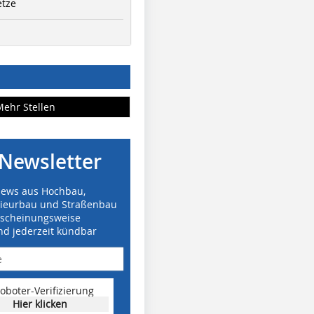
etze
Mehr Stellen
Newsletter
News aus Hochbau,
nieurbau und Straßenbau
rscheinungsweise
nd jederzeit kündbar
oboter-Verifizierung
Hier klicken