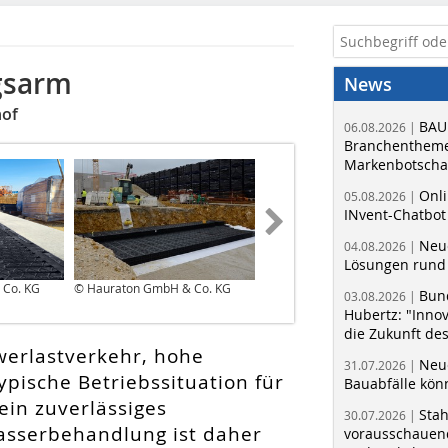
gsarm
News
hof
BAU
06.08.2026 |
Branchentheme
Markenbotschaf
Onli
05.08.2026 |
INvent-Chatbot
Neue
04.08.2026 |
Lösungen rund 
 Co. KG
© Hauraton GmbH & Co. KG
© Hauraton GmbH & Co. KG
Bun
03.08.2026 |
Hubertz: "Inno
die Zukunft de
werlastverkehr, hohe
Neue
31.07.2026 |
ypische Betriebssituation für
Bauabfälle kö
in zuverlässiges
Sta
30.07.2026 |
sserbehandlung ist daher
vorausschauend