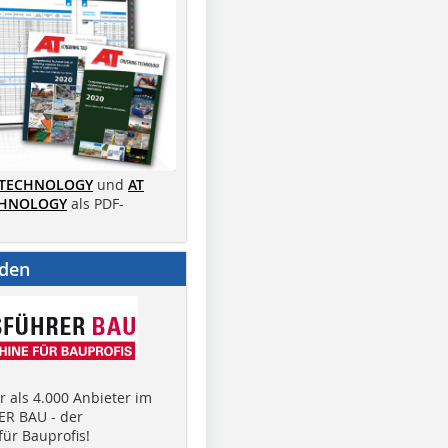
 TECHNOLOGY
und
AT
CHNOLOGY
als PDF-
nden
 als 4.000 Anbieter im
R BAU - der
ür Bauprofis!