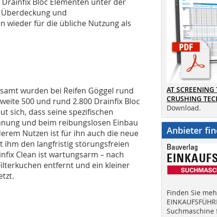
 Drainfix Bloc Elementen unter der
n Überdeckung und
n wieder für die übliche Nutzung als
AT SCREENING
gesamt wurden bei Reifen Göggel rund
CRUSHING TE
weite 500 und rund 2.800 Drainfix Bloc
Download.
t sich, dass seine spezifischen
Planung und beim reibungslosen Einbau
Anbieter fi
erem Nutzen ist für ihn auch die neue
t ihm den langfristig störungsfreien
nfix Clean ist wartungsarm – nach
Filterkuchen entfernt und ein kleiner
etzt.
Finden Sie mehr
EINKAUFSFÜHRE
Suchmaschine f