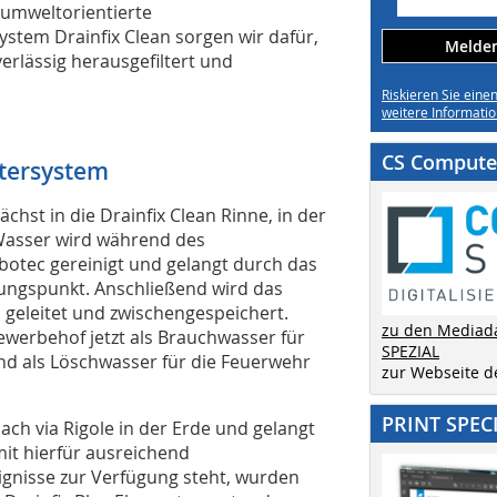
e umweltorientierte
stem Drainfix Clean sorgen wir dafür,
Melden 
rlässig herausgefiltert und
Riskieren Sie eine
weitere Informatio
CS Computer
ltersystem
hst in die Drainfix Clean Rinne, in der
Wasser wird während des
rbotec gereinigt und gelangt durch das
ungspunkt. Anschließend wird das
 geleitet und zwischengespeichert.
zu den Mediad
werbehof jetzt als Brauchwasser für
SPEZIAL
nd als Löschwasser für die Feuerwehr
zur Webseite 
.
PRINT SPEC
ch via Rigole in der Erde und gelangt
mit hierfür ausreichend
ignisse zur Verfügung steht, wurden