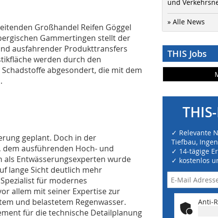
und Verkehrsn
» Alle News
rbeitenden Großhandel Reifen Göggel
bergischen Gammertingen stellt der
und ausfahrender Produkttransfers
THIS Jobs
istikfläche werden durch den
d Schadstoffe abgesondert, die mit dem
.
THIS-
✓ Relevante 
rung geplant. Doch in der
Tiefbau, Inge
, dem ausführenden Hoch- und
✓ 14-tägige E
n als Entwässerungsexperten wurde
✓ kostenlos u
auf lange Sicht deutlich mehr
 Spezialist für modernes
 allem mit seiner Expertise zur
ztem und belastetem Regenwasser.
Anti-R
ment für die technische Detailplanung