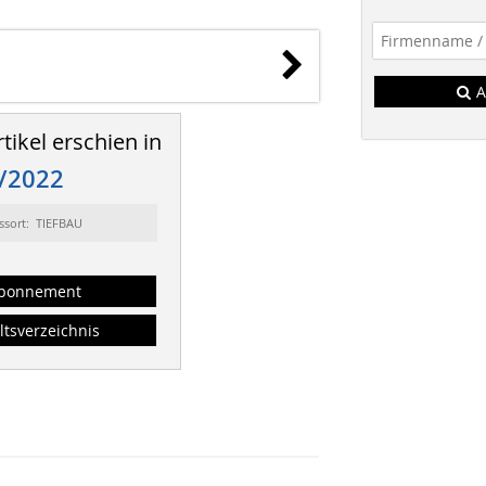
A
tikel erschien in
/2022
ssort: TIEFBAU
bonnement
ltsverzeichnis