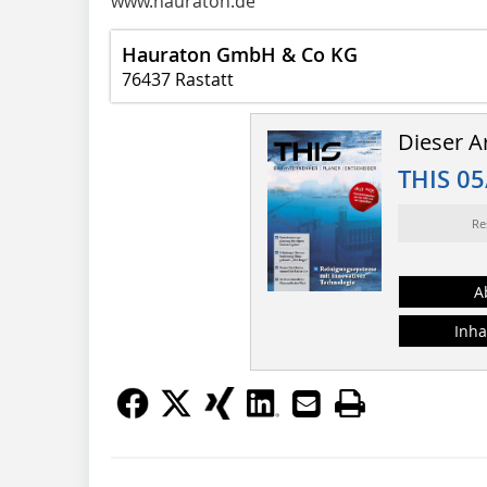
www.hauraton.de
Hauraton GmbH & Co KG
76437 Rastatt
Dieser Ar
THIS 05
Re
A
Inha