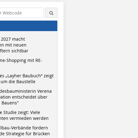
 2027 macht
n mit neuen
tern sichtbar
ne-Shopping mit RE-
s „Layher Baubuch“ zeigt
um die Baustelle
desbauministerin Verena
vation entscheidet über
s Bauens"
 Studie zeigt: Viele
nnten vermieden werden
hlbau-Verbände fordern
e Strategie für Brücken