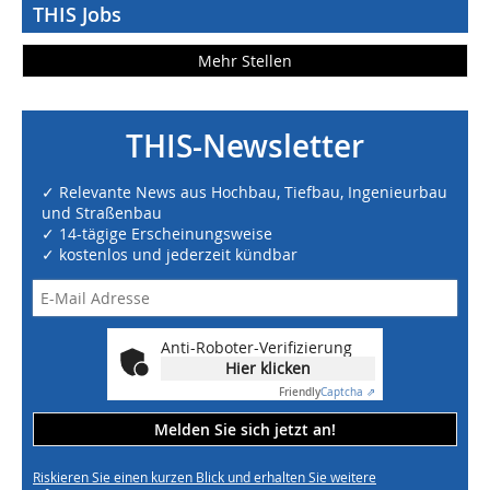
THIS Jobs
Mehr Stellen
THIS-Newsletter
✓ Relevante News aus Hochbau, Tiefbau, Ingenieurbau
und Straßenbau
✓ 14-tägige Erscheinungsweise
✓ kostenlos und jederzeit kündbar
Anti-Roboter-Verifizierung
Hier klicken
Friendly
Captcha ⇗
Melden Sie sich jetzt an!
Riskieren Sie einen kurzen Blick und erhalten Sie weitere