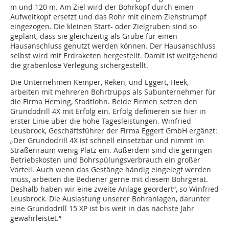
m und 120 m. Am Ziel wird der Bohrkopf durch einen
Aufweitkopf ersetzt und das Rohr mit einem Ziehstrumpf
eingezogen. Die kleinen Start- oder Zielgruben sind so
geplant, dass sie gleichzeitig als Grube für einen
Hausanschluss genutzt werden können. Der Hausanschluss
selbst wird mit Erdraketen hergestellt. Damit ist weitgehend
die grabenlose Verlegung sichergestellt.
Die Unternehmen Kemper, Reken, und Eggert, Heek,
arbeiten mit mehreren Bohrtrupps als Subunternehmer für
die Firma Heming, Stadtlohn. Beide Firmen setzen den
Grundodrill 4X mit Erfolg ein. Erfolg definieren sie hier in
erster Linie über die hohe Tagesleistungen. Winfried
Leusbrock, Geschäftsführer der Firma Eggert GmbH ergänzt:
„Der Grundodrill 4X ist schnell einsetzbar und nimmt im
Straßenraum wenig Platz ein. Außerdem sind die geringen
Betriebskosten und Bohrspülungsverbrauch ein großer
Vorteil. Auch wenn das Gestänge händig eingelegt werden
muss, arbeiten die Bediener gerne mit diesem Bohrgerät.
Deshalb haben wir eine zweite Anlage geordert“, so Winfried
Leusbrock. Die Auslastung unserer Bohranlagen, darunter
eine Grundodrill 15 XP ist bis weit in das nächste Jahr
gewährleistet.“