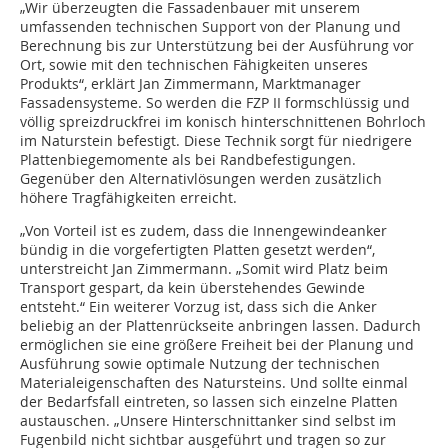
„Wir überzeugten die Fassadenbauer mit unserem
umfassenden technischen Support von der Planung und
Berechnung bis zur Unterstützung bei der Ausführung vor
Ort, sowie mit den technischen Fähigkeiten unseres
Produkts“, erklärt Jan Zimmermann, Marktmanager
Fassadensysteme. So werden die FZP II formschlüssig und
völlig spreizdruckfrei im konisch hinterschnittenen Bohrloch
im Naturstein befestigt. Diese Technik sorgt für niedrigere
Plattenbiegemomente als bei Randbefestigungen.
Gegenüber den Alternativlösungen werden zusätzlich
höhere Tragfähigkeiten erreicht.
„Von Vorteil ist es zudem, dass die Innengewindeanker
bündig in die vorgefertigten Platten gesetzt werden“,
unterstreicht Jan Zimmermann. „Somit wird Platz beim
Transport gespart, da kein überstehendes Gewinde
entsteht.“ Ein weiterer Vorzug ist, dass sich die Anker
beliebig an der Plattenrückseite anbringen lassen. Dadurch
ermöglichen sie eine größere Freiheit bei der Planung und
Ausführung sowie optimale Nutzung der technischen
Materialeigenschaften des Natursteins. Und sollte einmal
der Bedarfsfall eintreten, so lassen sich einzelne Platten
austauschen. „Unsere Hinterschnittanker sind selbst im
Fugenbild nicht sichtbar ausgeführt und tragen so zur