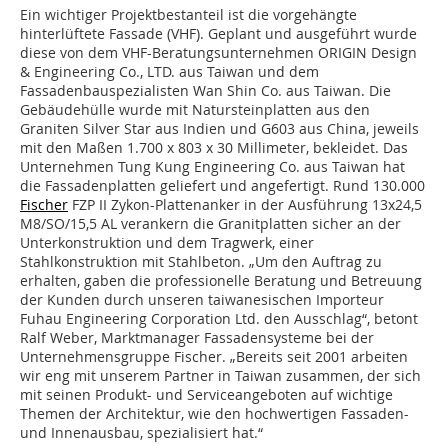
Ein wichtiger Projektbestanteil ist die vorgehängte
hinterlüftete Fassade (VHF). Geplant und ausgeführt wurde
diese von dem VHF-Beratungsunternehmen ORIGIN Design
& Engineering Co., LTD. aus Taiwan und dem
Fassadenbauspezialisten Wan Shin Co. aus Taiwan. Die
Gebäudehülle wurde mit Natursteinplatten aus den
Graniten Silver Star aus Indien und G603 aus China, jeweils
mit den Maßen 1.700 x 803 x 30 Millimeter, bekleidet. Das
Unternehmen Tung Kung Engineering Co. aus Taiwan hat
die Fassadenplatten geliefert und angefertigt. Rund 130.000
Fischer
FZP II Zykon-Plattenanker in der Ausführung 13x24,5
M8/SO/15,5 AL verankern die Granitplatten sicher an der
Unterkonstruktion und dem Tragwerk, einer
Stahlkonstruktion mit Stahlbeton. „Um den Auftrag zu
erhalten, gaben die professionelle Beratung und Betreuung
der Kunden durch unseren taiwanesischen Importeur
Fuhau Engineering Corporation Ltd. den Ausschlag“, betont
Ralf Weber, Marktmanager Fassadensysteme bei der
Unternehmensgruppe Fischer. „Bereits seit 2001 arbeiten
wir eng mit unserem Partner in Taiwan zusammen, der sich
mit seinen Produkt- und Serviceangeboten auf wichtige
Themen der Architektur, wie den hochwertigen Fassaden-
und Innenausbau, spezialisiert hat.“