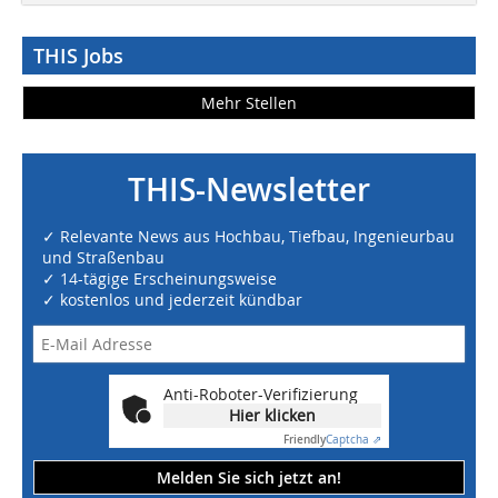
THIS Jobs
Mehr Stellen
THIS-Newsletter
✓ Relevante News aus Hochbau, Tiefbau, Ingenieurbau
und Straßenbau
✓ 14-tägige Erscheinungsweise
✓ kostenlos und jederzeit kündbar
Anti-Roboter-Verifizierung
Hier klicken
Friendly
Captcha ⇗
Melden Sie sich jetzt an!