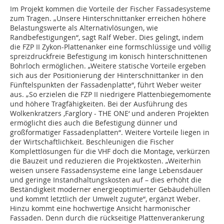
Im Projekt kommen die Vorteile der Fischer Fassadesysteme
zum Tragen. „Unsere Hinterschnittanker erreichen höhere
Belastungswerte als Alternativlösungen, wie
Randbefestigungen“, sagt Ralf Weber. Dies gelingt, indem
die FZP II Zykon-Plattenanker eine formschlüssige und völlig
spreizdruckfreie Befestigung im konisch hinterschnittenen
Bohrloch ermöglichen. „Weitere statische Vorteile ergeben
sich aus der Positionierung der Hinterschnittanker in den
Fünftelspunkten der Fassadenplatte“, führt Weber weiter
aus. „So erzielen die FZP II niedrigere Plattenbiegemomente
und höhere Tragfähigkeiten. Bei der Ausführung des
Wolkenkratzers ‚Farglory - THE ONE‘ und anderen Projekten
ermöglicht dies auch die Befestigung dünner und
großformatiger Fassadenplatten“. Weitere Vorteile liegen in
der Wirtschaftlichkeit. Beschleunigen die Fischer
Komplettlösungen für die VHF doch die Montage, verkürzen
die Bauzeit und reduzieren die Projektkosten. „Weiterhin
weisen unsere Fassadensysteme eine lange Lebensdauer
und geringe Instandhaltungskosten auf – dies erhöht die
Beständigkeit moderner energieoptimierter Gebäudehüllen
und kommt letztlich der Umwelt zugute“, ergänzt Weber.
Hinzu kommt eine hochwertige Ansicht harmonischer
Fassaden. Denn durch die rückseitige Plattenverankerung