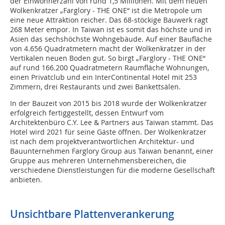
der Einwohnerzahl von rund 1,5 Millionen. Mit dem neuen
Wolkenkratzer „Farglory - THE ONE“ ist die Metropole um
eine neue Attraktion reicher. Das 68-stöckige Bauwerk ragt
268 Meter empor. In Taiwan ist es somit das höchste und in
Asien das sechshöchste Wohngebäude. Auf einer Baufläche
von 4.656 Quadratmetern macht der Wolkenkratzer in der
Vertikalen neuen Boden gut. So birgt „Farglory - THE ONE“
auf rund 166.200 Quadratmetern Raumfläche Wohnungen,
einen Privatclub und ein InterContinental Hotel mit 253
Zimmern, drei Restaurants und zwei Bankettsälen.
In der Bauzeit von 2015 bis 2018 wurde der Wolkenkratzer
erfolgreich fertiggestellt, dessen Entwurf vom
Architektenbüro C.Y. Lee & Partners aus Taiwan stammt. Das
Hotel wird 2021 für seine Gäste öffnen. Der Wolkenkratzer
ist nach dem projektverantwortlichen Architektur- und
Bauunternehmen Farglory Group aus Taiwan benannt, einer
Gruppe aus mehreren Unternehmensbereichen, die
verschiedene Dienstleistungen für die moderne Gesellschaft
anbieten.
Unsichtbare Plattenverankerung