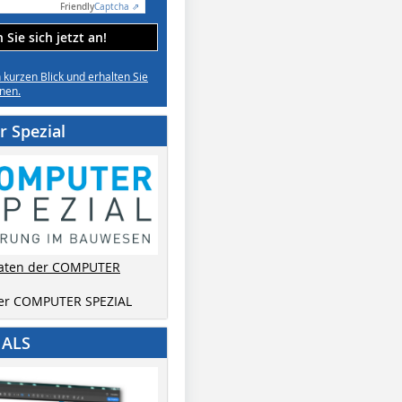
Friendly
Captcha ⇗
Sie sich jetzt an!
n kurzen Blick und erhalten Sie
nen.
 Spezial
aten der COMPUTER
der COMPUTER SPEZIAL
IALS