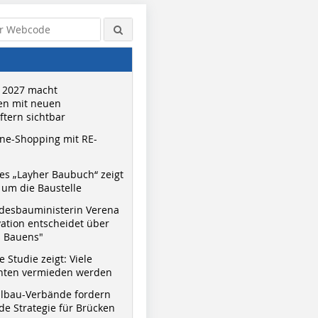
 2027 macht
n mit neuen
tern sichtbar
ne-Shopping mit RE-
s „Layher Baubuch“ zeigt
um die Baustelle
Quelle: L-Team Baumaschinen
Quelle: L-Team Baumaschinen
Quelle: L
desbauministerin Verena
GmbH
GmbH
GmbH
vation entscheidet über
s Bauens"
 Studie zeigt: Viele
nnten vermieden werden
hlbau-Verbände fordern
e Strategie für Brücken