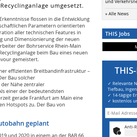
und Verkehrsn
 Recyclinganlage umgesetzt.
» Alle News
rkenntnisse flossen in die Entwicklung
schaftlichen Parametern orientierten
ation aller technischen Features in
THIS Jobs
ung und Dimensionierung der neuen
rbeiter der Bohrservice Rhein-Main
e Recyclinganlage beim Bau eines neuen
vour gemeistert.
THIS-
er effizienten Breitbandinfrastruktur –
 Der Bau solcher
✓ Relevante 
 der Nähe zentraler
Tiefbau, Inge
ls einer der bedeutendsten
✓ 14-tägige E
eit gerade Frankfurt am Main eine
✓ kostenlos u
alen Hotspots zu. Der Bau von
utobahn geplant
Anti-R
019 und 2020 in einem an der BAB 66