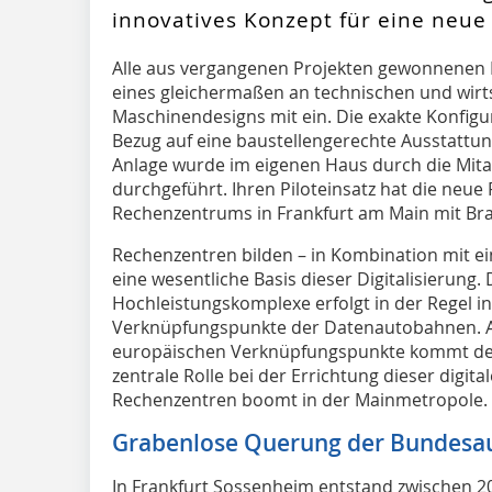
innovatives Konzept für eine neue
A
lle aus vergangenen Projekten gewonnenen E
eines gleichermaßen an technischen und wirt
Maschinendesigns mit ein. Die exakte Konfigur
Bezug auf eine baustellengerechte Ausstatt
Anlage wurde im eigenen Haus durch die Mita
durchgeführt. Ihren Piloteinsatz hat die neu
Rechenzentrums in Frankfurt am Main mit Bra
Rechenzentren bilden – in Kombination mit ein
eine wesentliche Basis dieser Digitalisierung.
Hochleistungskomplexe erfolgt in der Regel in
Verknüpfungspunkte der Datenautobahnen. A
europäischen Verknüpfungspunkte kommt derz
zentrale Rolle bei der Errichtung dieser digit
Rechenzentren boomt in der Mainmetropole.
Grabenlose Querung der Bundesa
In Frankfurt Sossenheim entstand zwischen 2