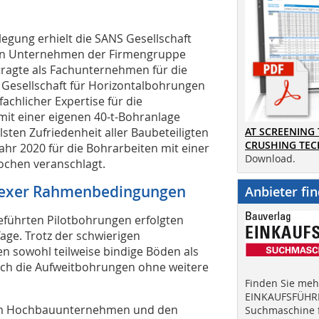
legung erhielt die SANS Gesellschaft
ein Unternehmen der Firmengruppe
ftragte als Fachunternehmen für die
 Gesellschaft für Horizontalbohrungen
chlicher Expertise für die
it einer eigenen 40-t-Bohranlage
lsten Zufriedenheit aller Baubeteiligten
AT SCREENING
CRUSHING TE
hr 2020 für die Bohrarbeiten mit einer
Download.
ochen veranschlagt.
plexer Rahmenbedingungen
Anbieter fi
eführten Pilotbohrungen erfolgten
age. Trotz der schwierigen
n sowohl teilweise bindige Böden als
auch die Aufweitbohrungen ohne weitere
Finden Sie mehr
EINKAUFSFÜHRE
 dem Hochbauunternehmen und den
Suchmaschine f