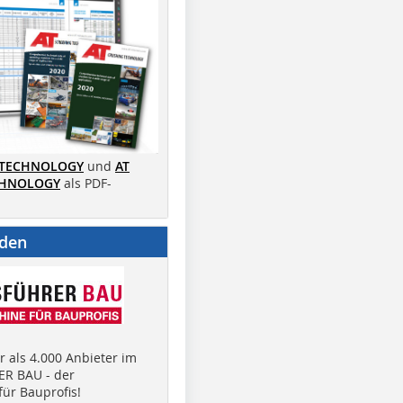
 TECHNOLOGY
und
AT
CHNOLOGY
als PDF-
nden
 als 4.000 Anbieter im
R BAU - der
ür Bauprofis!