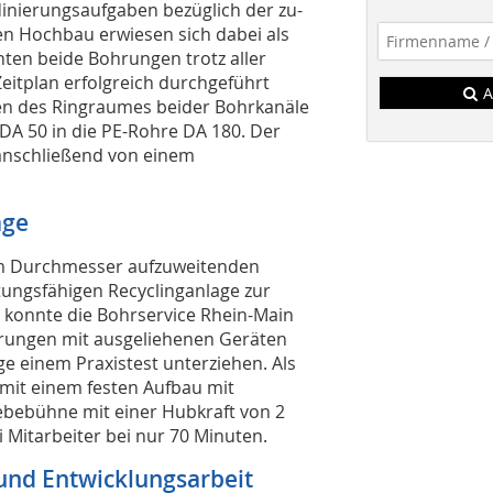
nierungsaufgaben bezüglich der zu-
n Hochbau erwiesen sich dabei als
nnten beide Bohrungen trotz aller
tplan erfolgreich durchgeführt
A
en des Ringraumes beider Bohrkanäle
DA 50 in die PE-Rohre DA 180. Der
anschließend von einem
age
 mm Durchmesser aufzuweitenden
tungsfähigen Recyclinganlage zur
 konnte die Bohrservice Rhein-Main
ahrungen mit ausgeliehenen Geräten
e einem Praxistest unterziehen. Als
 mit einem festen Aufbau mit
ebebühne mit einer Hubkraft von 2
ei Mitarbeiter bei nur 70 Minuten.
 und Entwicklungsarbeit