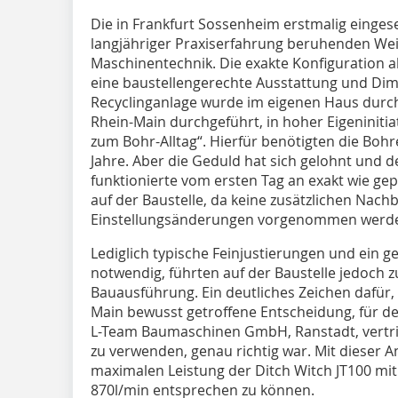
Die in Frankfurt Sossenheim erstmalig einges
langjähriger Praxiserfahrung beruhenden We
Maschinentechnik. Die exakte Konfiguration al
eine baustellengerechte Ausstattung und Dim
Recyclinganlage wurde im eigenen Haus durch
Rhein-Main durchgeführt, in hoher Eigeninitia
zum Bohr-Alltag“. Hierfür benötigten die Bo
Jahre. Aber die Geduld hat sich gelohnt und de
funktionierte vom ersten Tag an exakt wie gepl
auf der Baustelle, da keine zusätzlichen Nac
Einstellungsänderungen vorgenommen werd
Lediglich typische Feinjustierungen und ein g
notwendig, führten auf der Baustelle jedoch 
Bauausführung. Ein deutliches Zeichen dafür,
Main bewusst getroffene Entscheidung, für d
L-Team Baumaschinen GmbH, Ranstadt, vertri
zu verwenden, genau richtig war. Mit dieser A
maximalen Leistung der Ditch Witch JT100 mit
870l/min entsprechen zu können.