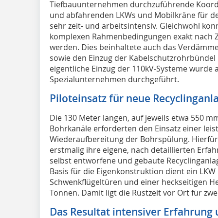
Tiefbauunternehmen durchzuführende Koordi
und abfahrenden LKWs und Mobilkräne für de
sehr zeit- und arbeitsintensiv. Gleichwohl ko
komplexen Rahmenbedingungen exakt nach Zei
werden. Dies beinhaltete auch das Verdämm
sowie den Einzug der Kabelschutzrohrbündel 
eigentliche Einzug der 110kV-Systeme wurde 
Spezialunternehmen durchgeführt.
Piloteinsatz für neue Recyclinganl
Die 130 Meter langen, auf jeweils etwa 550
Bohrkanäle erforderten den Einsatz einer leis
Wiederaufbereitung der Bohrspülung. Hierfür
erstmalig ihre eigene, nach detaillierten Erf
selbst entworfene und gebaute Recyclinganlag
Basis für die Eigenkonstruktion dient ein LKW
Schwenkflügeltüren und einer heckseitigen H
Tonnen. Damit ligt die Rüstzeit vor Ort für zw
Das Resultat intensiver Erfahrung