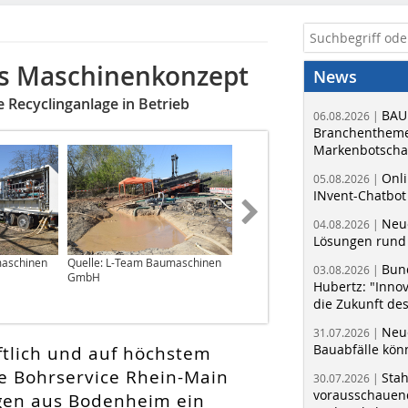
es Maschinenkonzept
News
 Recyclinganlage in Betrieb
BAU
06.08.2026 |
Branchentheme
Markenbotschaf
Onli
05.08.2026 |
INvent-Chatbot
Neue
04.08.2026 |
Lösungen rund 
maschinen
Quelle: L-Team Baumaschinen
Quelle: L-Team Baumaschinen
Bun
03.08.2026 |
GmbH
GmbH
Hubertz: "Inno
die Zukunft de
Neue
31.07.2026 |
Bauabfälle kö
tlich und auf höchstem
e Bohrservice Rhein-Main
Sta
30.07.2026 |
vorausschauend
ngen aus Bodenheim ein