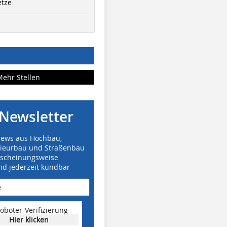
etze
Mehr Stellen
Newsletter
News aus Hochbau,
nieurbau und Straßenbau
rscheinungsweise
nd jederzeit kündbar
oboter-Verifizierung
Hier klicken