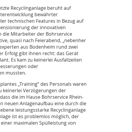
etzte Recyclinganlage beruht auf
iterentwicklung bewährter
ler technischen Features in Bezug auf
ensionierung der innovativen
 die Mitarbeiter der Bohrservice
tive, quasi nach Feierabend, „nebenher
hrexperten aus Bodenheim rund zwei
r Erfolg gibt ihnen recht: das Gerät
ant. Es kam zu keinerlei Ausfallzeiten
hbesserungen oder
en mussten.
eplantes „Training“ des Personals waren
zu keinerlei Verzögerungen der
 dass die im Hause Bohrservice Rhein-
en neuen Anlagenaufbau eine durch die
ebene leistungsstarke Recyclinganlage
nlage ist es problemlos möglich, der
 einer maximalen Spülleistung von