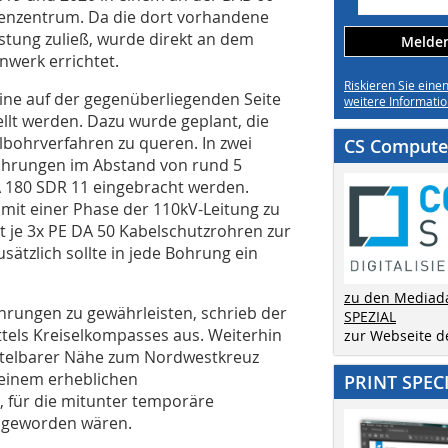
enzentrum. Da die dort vorhandene
astung zuließ, wurde direkt an dem
Melden 
werk errichtet.
Riskieren Sie eine
ine auf der gegenüberliegenden Seite
weitere Informatio
llt werden. Dazu wurde geplant, die
bohrverfahren zu queren. In zwei
CS Computer
Bohrungen im Abstand von rund 5
A 180 SDR 11 eingebracht werden.
mit einer Phase der 110kV-Leitung zu
t je 3x PE DA 50 Kabelschutzrohren zur
ätzlich sollte in jede Bohrung ein
zu den Mediad
hrungen zu gewährleisten, schrieb der
SPEZIAL
tels Kreiselkompasses aus. Weiterhin
zur Webseite 
ittelbarer Nähe zum Nordwestkreuz
 einem erheblichen
PRINT SPEC
 für die mitunter temporäre
g geworden wären.