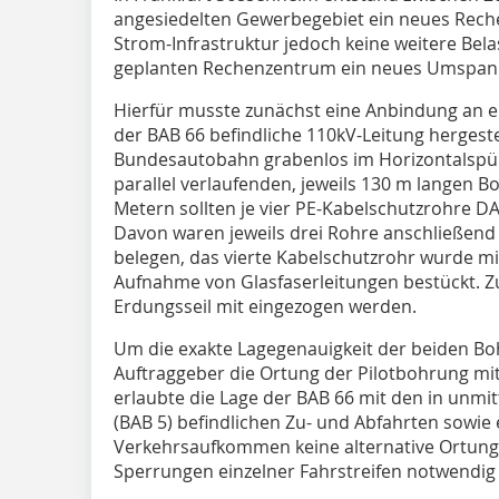
angesiedelten Gewerbegebiet ein neues Rech
Strom-Infrastruktur jedoch keine weitere Bel
geplanten Rechenzentrum ein neues Umspann
Hierfür musste zunächst eine Anbindung an e
der BAB 66 befindliche 110kV-Leitung hergeste
Bundesautobahn grabenlos im Horizontalspül
parallel verlaufenden, jeweils 130 m langen 
Metern sollten je vier PE-Kabelschutzrohre D
Davon waren jeweils drei Rohre anschließend 
belegen, das vierte Kabelschutzrohr wurde mi
Aufnahme von Glasfaserleitungen bestückt. Zus
Erdungsseil mit eingezogen werden.
Um die exakte Lagegenauigkeit der beiden Bo
Auftraggeber die Ortung der Pilotbohrung mit
erlaubte die Lage der BAB 66 mit den in unm
(BAB 5) befindlichen Zu- und Abfahrten sowie
Verkehrsaufkommen keine alternative Ortung,
Sperrungen einzelner Fahrstreifen notwendi