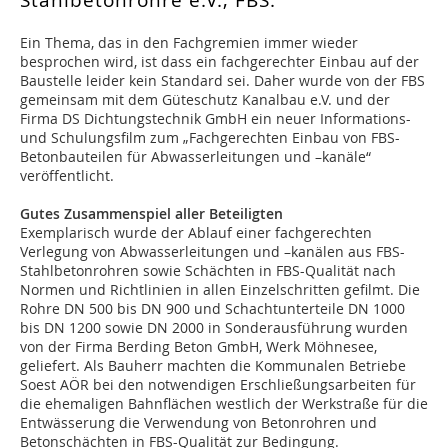
Ein Thema, das in den Fachgremien immer wieder
besprochen wird, ist dass ein fachgerechter Einbau auf der
Baustelle leider kein Standard sei. Daher wurde von der FBS
gemeinsam mit dem Güteschutz Kanalbau e.V. und der
Firma DS Dichtungstechnik GmbH ein neuer Informations-
und Schulungsfilm zum „Fachgerechten Einbau von FBS-
Betonbauteilen für Abwasserleitungen und –kanäle“
veröffentlicht.
Gutes Zusammenspiel aller Beteiligten
Exemplarisch wurde der Ablauf einer fachgerechten
Verlegung von Abwasserleitungen und –kanälen aus FBS-
Stahlbetonrohren sowie Schächten in FBS-Qualität nach
Normen und Richtlinien in allen Einzelschritten gefilmt. Die
Rohre DN 500 bis DN 900 und Schachtunterteile DN 1000
bis DN 1200 sowie DN 2000 in Sonderausführung wurden
von der Firma Berding Beton GmbH, Werk Möhnesee,
geliefert. Als Bauherr machten die Kommunalen Betriebe
Soest AÖR bei den notwendigen Erschließungsarbeiten für
die ehemaligen Bahnflächen westlich der Werkstraße für die
Entwässerung die Verwendung von Betonrohren und
Betonschächten in FBS-Qualität zur Bedingung.