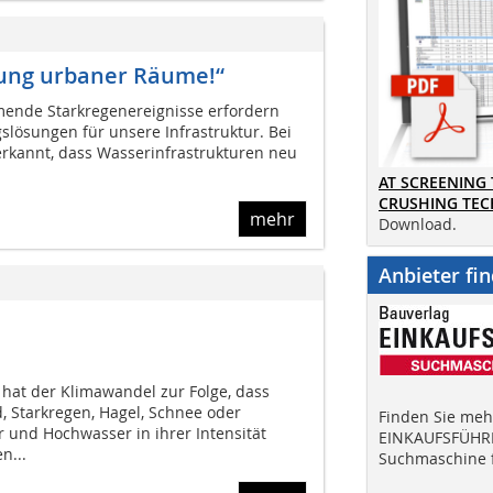
tung urbaner Räume!“
hmende Starkregenereignisse erfordern
slösungen für unsere Infrastruktur. Bei
rkannt, dass Wasserinfrastrukturen neu
AT SCREENING
CRUSHING TE
mehr
Download.
Anbieter fi
 hat der Klimawandel zur Folge, dass
, Starkregen, Hagel, Schnee oder
Finden Sie mehr
 und Hochwasser in ihrer Intensität
EINKAUFSFÜHRE
n...
Suchmaschine f