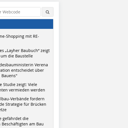
ne-Shopping mit RE-
s „Layher Baubuch“ zeigt
um die Baustelle
desbauministerin Verena
vation entscheidet über
s Bauens"
 Studie zeigt: Viele
nnten vermieden werden
hlbau-Verbände fordern
e Strategie für Brücken
etze
e gefährdet die
 Beschäftigten am Bau