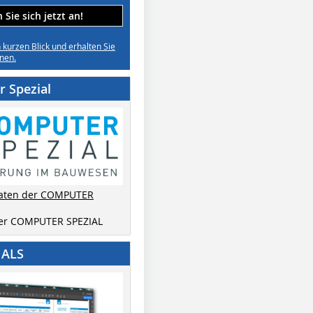
Sie sich jetzt an!
n kurzen Blick und erhalten Sie
nen.
 Spezial
aten der COMPUTER
der COMPUTER SPEZIAL
IALS