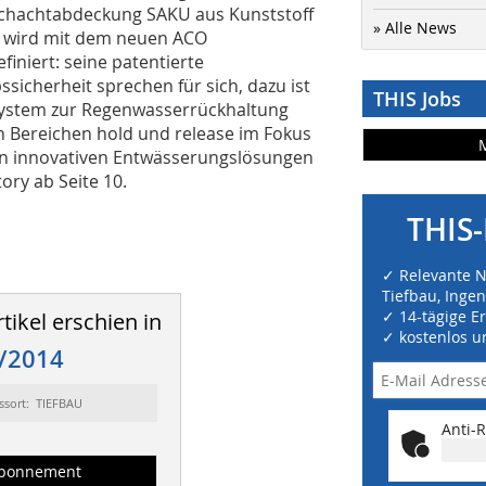
 Schachtabdeckung SAKU aus Kunststoff
» Alle News
n wird mit dem neuen ACO
iniert: seine patentierte
sicherheit sprechen für sich, dazu ist
THIS Jobs
 System zur Regenwasserrückhaltung
n Bereichen hold und release im Fokus
en innovativen Entwässerungslösungen
ory ab Seite 10.
THIS-
✓ Relevante 
Tiefbau, Inge
✓ 14-tägige E
tikel erschien in
✓ kostenlos u
/2014
ssort: TIEFBAU
Anti-R
bonnement