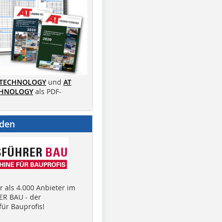
 TECHNOLOGY
und
AT
CHNOLOGY
als PDF-
nden
 als 4.000 Anbieter im
R BAU - der
ür Bauprofis!