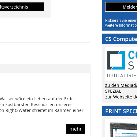
ltsverzeichnis
Melden 
Riskieren Sie eine
weitere Informatio
CS Computer
zu den Mediad
SPEZIAL
zur Webseite 
Wasser wäre ein Leben auf der Erde
den kostbarsten Ressourcen unseres
ion Right2Water streitet im Rahmen einer
PRINT SPEC
mehr