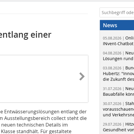
News
ntlang einer
Onli
05.08.2026 |
INvent-Chatbot
Neue
04.08.2026 |
Lösungen rund 
Bun
03.08.2026 |
Hubertz: "Inno
die Zukunft de
Neue
31.07.2026 |
Bauabfälle kö
Sta
30.07.2026 |
vorausschauend
eue Entwässerungslösungen entlang der
und Verkehrsn
Im Ausstellungsbereich collect steht die
Hitz
 neuen technischen Details im
29.07.2026 |
Gesundheit von
Klasse standhält. Für gestaltete