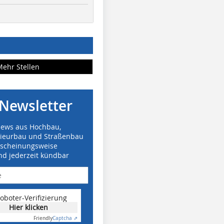
Mehr Stellen
Newsletter
News aus Hochbau,
nieurbau und Straßenbau
rscheinungsweise
nd jederzeit kündbar
oboter-Verifizierung
Hier klicken
Friendly
Captcha ⇗