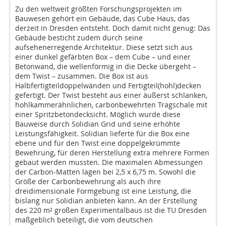
Zu den weltweit größten Forschungsprojekten im
Bauwesen gehört ein Gebäude, das Cube Haus, das
derzeit in Dresden entsteht. Doch damit nicht genug: Das
Gebäude besticht zudem durch seine
aufsehenerregende Architektur. Diese setzt sich aus
einer dunkel gefärbten Box – dem Cube – und einer
Betonwand, die wellenförmig in die Decke übergeht –
dem Twist – zusammen. Die Box ist aus
Halbfertigteildoppelwänden und Fertigteil(hohl)decken
gefertigt. Der Twist besteht aus einer äußerst schlanken,
hohlkammerähnlichen, carbonbewehrten Tragschale mit
einer Spritzbetondecksicht. Möglich wurde diese
Bauweise durch Solidian Grid und seine erhöhte
Leistungsfähigkeit. Solidian lieferte für die Box eine
ebene und für den Twist eine doppelgekrümmte
Bewehrung, für deren Herstellung extra mehrere Formen
gebaut werden mussten. Die maximalen Abmessungen
der Carbon-Matten lagen bei 2,5 x 6,75 m. Sowohl die
Größe der Carbonbewehrung als auch ihre
dreidimensionale Formgebung ist eine Leistung, die
bislang nur Solidian anbieten kann. An der Erstellung
des 220 m² großen Experimentalbaus ist die TU Dresden
maßgeblich beteiligt, die vom deutschen