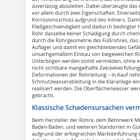
zuverlässig abzuleiten. Dabei überzeugte da
vor allem durch zwei Eigenschaften. Einersei
Korrosionsschutz aufgrund des Inliners. Dami
Fließgeschwindigkeit und dadurch bedingter
Rohr dasselbe keiner Schädigung durch chemi
durch die Rohrgeometrie des Fußrohres, das 
Auflager und damit ein gleichbleibendes Gefäll
unsachgemäßem Einbau von biegeweichen Ro
Unterbögen werden somit vermieden, ohne ei
nicht sichtbare mangelhafte Zwickelverfüllun
Deformationen der Rohrleitung – in Kauf neh
Schmutzwasserableitung in die Kläranlage ei
realisiert werden. Die Oberflächenwasser we
gebracht.
Klassische Schadensursachen ver
Beim Hersteller der Rohre, dem Betonwerk Mül
Baden-Baden, und weiteren Standorten in Gü
aufgrund der erfolgreichen Markteinführung im