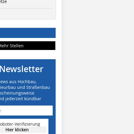
etze
Mehr Stellen
Newsletter
News aus Hochbau,
nieurbau und Straßenbau
rscheinungsweise
nd jederzeit kündbar
oboter-Verifizierung
Hier klicken