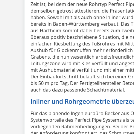
Zeit ist, bei dem der neue Rohrtyp Perfect P
demselben getrost attestieren, die Präsentat
haben. Sowohl mit als auch ohne Inliner wurd
bereits in Baden-Württemberg verbaut. Das 
aus Hartheim kommt dabei bereits zum zweite
überaus positiv beschriebene Situation, die
einfachen Kiesbettung des Fußrohres mit Mitte
Aushub für Glockenmuffen mehr erforderlich – 
Grabens, die nun wesentlich arbeitsfreundlich
Leitungszone wird mit Kies verfüllt und ange
mit Aushubmaterial verfüllt und mit einer mi
Der Einbaufortschritt beläuft sich bei einer 
bis 50 m pro Tag. Der Fertigteilhersteller Bet
auch das dazu passende Schachtmaterial.
Inliner und Rohrgeometrie überze
Für das planende Ingenieurbüro Becker aus Ob
Systemvorteile des Perfect Pipe Systems als 
vorliegenden Rahmenbedingungen. Bei der Pr
der Anforderung konfrontiert, das Schmutzwa