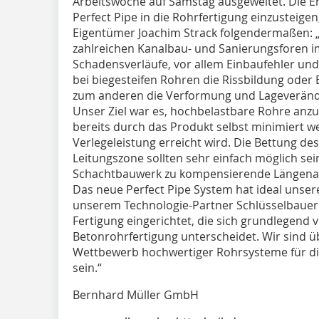
Arbeitswoche auf Samstag ausgeweitet. Die 
Perfect Pipe in die Rohrfertigung einzusteige
Eigentümer Joachim Strack folgendermaßen: „
zahlreichen Kanalbau- und Sanierungsforen 
Schadensverläufe, vor allem Einbaufehler un
bei biegesteifen Rohren die Rissbildung ode
zum anderen die Verformung und Lageveränd
Unser Ziel war es, hochbelastbare Rohre anzu
bereits durch das Produkt selbst minimiert 
Verlegeleistung erreicht wird. Die Bettung de
Leitungszone sollten sehr einfach möglich sei
Schachtbauwerk zu kompensierende Längena
Das neue Perfect Pipe System hat ideal unse
unserem Technologie-Partner Schlüsselbauer
Fertigung eingerichtet, die sich grundlegend
Betonrohrfertigung unterscheidet. Wir sind ü
Wettbewerb hochwertiger Rohrsysteme für di
sein.“
Bernhard Müller GmbH