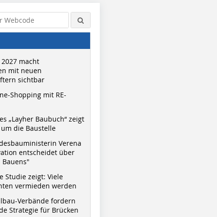
 2027 macht
n mit neuen
tern sichtbar
ne-Shopping mit RE-
s „Layher Baubuch“ zeigt
um die Baustelle
desbauministerin Verena
vation entscheidet über
s Bauens"
 Studie zeigt: Viele
nnten vermieden werden
hlbau-Verbände fordern
e Strategie für Brücken