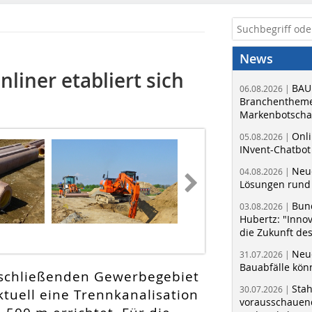
News
liner etabliert sich
BAU
06.08.2026 |
Branchentheme
Markenbotschaf
Onli
05.08.2026 |
INvent-Chatbot
Neue
04.08.2026 |
Lösungen rund 
Bun
03.08.2026 |
Hubertz: "Inno
Fotos: Bernhard Müller GmbH
die Zukunft de
Neue
31.07.2026 |
Bauabfälle kö
rschließenden Gewerbegebiet
Sta
30.07.2026 |
tuell eine Trenn­kanalisation
vorausschauend