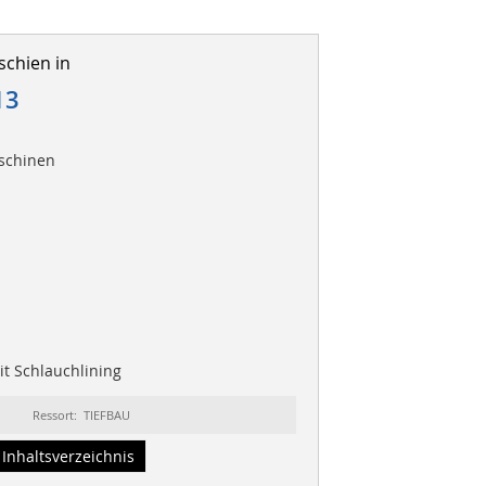
schien in
13
schinen
t Schlauchlining
Ressort: TIEFBAU
Inhaltsverzeichnis