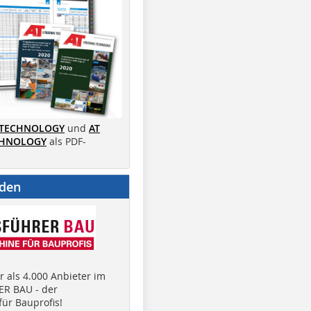
 TECHNOLOGY
und
AT
CHNOLOGY
als PDF-
nden
 als 4.000 Anbieter im
R BAU - der
ür Bauprofis!