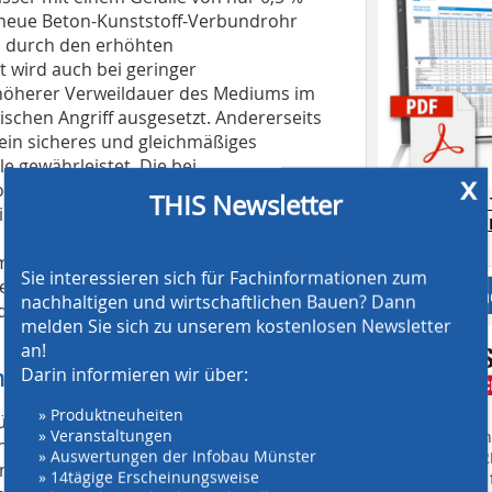
s neue Beton-Kunststoff-Verbundrohr
ts durch den erhöhten
t wird auch bei geringer
 höherer Verweildauer des Mediums im
schen Angriff ausgesetzt. Andererseits
ein sicheres und gleichmäßiges
e gewährleistet. Die bei
x
hren immer wieder auftretenden
THIS Newsletter
AT SCREENING
ne in der Kamerabefahrung allerdings
CRUSHING TE
g – und damit verbundene langfristige
Download.
men zu müssen. So konnte auch für die
Sie interessieren sich für Fachinformationen zum
ne bautechnisch sichere Lösung
Anbieter fi
nachhaltigen und wirtschaftlichen Bauen? Dann
rden ortsnah zur Versickerung
melden Sie sich zu unserem kostenlosen Newsletter
an!
meiden
Darin informieren wir über:
» Produktneuheiten
ler mit Hauptsitz in Achern, nahe
» Veranstaltungen
Finden Sie mehr
ndlingen und Kirchhardt, wurde
» Auswertungen der Infobau Münster
EINKAUFSFÜHRE
 Frühjahr 2013 kurzfristig sogar die
» 14tägige Erscheinungsweise
Suchmaschine f