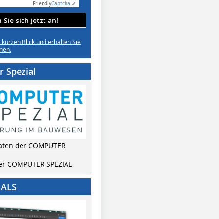
Friendly
Captcha ⇗
Sie sich jetzt an!
n kurzen Blick und erhalten Sie
nen.
 Spezial
aten der COMPUTER
der COMPUTER SPEZIAL
IALS