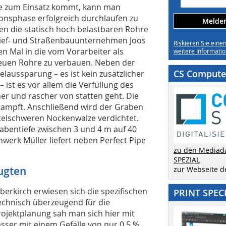
ipe zum Einsatz kommt, kann man
ionsphase erfolgreich durchlaufen zu
Melden 
en die statisch hoch belastbaren Rohre
Tief- und Straßenbauunternehmen Joos
Riskieren Sie eine
n Mal in die vom Vorarbeiter als
weitere Informatio
 neuen Rohre zu verbauen. Neben der
CS Computer
laussparung – es ist kein zusätzlicher
ist es vor allem die Verfüllung des
er und rascher von statten geht. Die
stampft. Anschließend wird der Graben
ttelschweren Nockenwalze verdichtet.
Grabentiefe zwischen 3 und 4 m auf 40
onwerk Müller liefert neben Perfect Pipe
zu den Mediad
SPEZIAL
ugten
zur Webseite 
erkirch erwiesen sich die spezifischen
PRINT SPEC
technisch überzeugend für die
ojektplanung sah man sich hier mit
sser mit einem Gefälle von nur 0,5 %