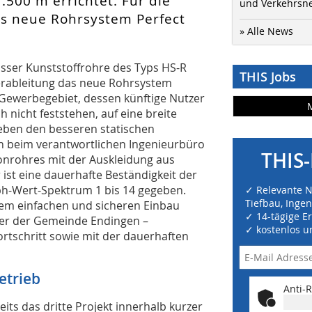
.500 m errichtet. Für die
und Verkehrsn
s neue Rohrsystem Perfect
» Alle News
sser Kunststoffrohre des Typs HS-R
THIS Jobs
erableitung das neue Rohrsystem
 Gewerbegebiet, dessen künftige Nutzer
nicht feststehen, auf eine breite
Neben den besseren statischen
 beim verantwortlichen Ingenieurbüro
THIS-
onrohres mit der Auskleidung aus
ist eine dauerhafte Beständigkeit der
ph-Wert-Spektrum 1 bis 14 gegeben.
✓ Relevante 
Tiefbau, Inge
m einfachen und sicheren Einbau
✓ 14-tägige E
eter der Gemeinde Endingen –
✓ kostenlos u
tschritt sowie mit der dauerhaften
etrieb
Anti-R
ts das dritte Projekt innerhalb kurzer