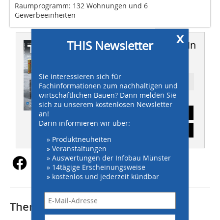
Raumprogramm: 132 Wohnungen und 6
Gewerbeeinheiten
x
THIS Newsletter
Dieser Artikel erschien in
THIS 08-09/2017
Sie interessieren sich für
Ressort: HOCHBAU
Fachinformationen zum nachhaltigen und
wirtschaftlichen Bauen? Dann melden Sie
sich zu unserem kostenlosen Newsletter
Abonnement
an!
Darin informieren wir über:
Inhaltsverzeichnis
» Produktneuheiten
» Veranstaltungen
» Auswertungen der Infobau Münster
» 14tägige Erscheinungsweise
» kostenlos und jederzeit kündbar
Thematisch passende Artikel: