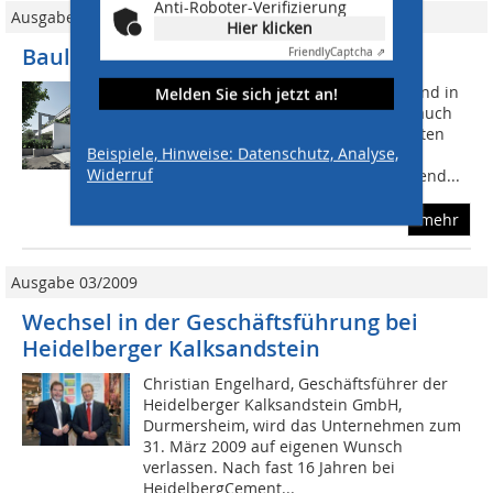
Anti-Roboter-Verifizierung
Ausgabe 04/2022
Hier klicken
Baulücke mit Freiraum
Friendly
Captcha ⇗
www.ks-original.de Kaum irgendwo sind in
Melden Sie sich jetzt an!
Deutschland die Grundstückspreise, auch
im kleinstädtischen Raum, in den letzten
Beispiele, Hinweise: Datenschutz, Analyse,
Jahren stärker gestiegen, als in der
Widerruf
Metropolregion Nürnberg. Entsprechend...
mehr
Ausgabe 03/2009
Wechsel in der Geschäftsführung bei
Heidelberger Kalksandstein
Christian Engelhard, Geschäftsführer der
Heidelberger Kalksandstein GmbH,
Durmersheim, wird das Unternehmen zum
31. März 2009 auf eigenen Wunsch
verlassen. Nach fast 16 Jahren bei
HeidelbergCement...