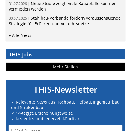
Neue Studie zeigt: Viele Bauabfälle könnten
31.07.2026 |
vermieden werden
Stahlbau-Verbände fordern vorausschauende
30.07.2026 |
Strategie für Brücken und Verkehrsnetze
» Alle News
THIS Jobs
Mehr Stellen
THIS-Newsletter
✓ Relevante News aus Hochbau, Tiefbau, Ingenieurbau
und Straßenbau
✓ 14-tägige Erscheinungsweise
✓ kostenlos und jederzeit kündbar