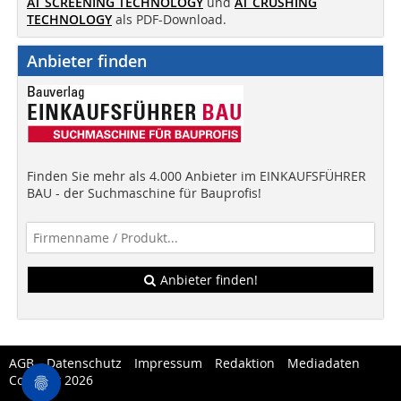
AT SCREENING TECHNOLOGY
und
AT CRUSHING
TECHNOLOGY
als PDF-Download.
Anbieter finden
Finden Sie mehr als 4.000 Anbieter im EINKAUFSFÜHRER
BAU - der Suchmaschine für Bauprofis!
Anbieter finden!
AGB
Datenschutz
Impressum
Redaktion
Mediadaten
Copytest 2026