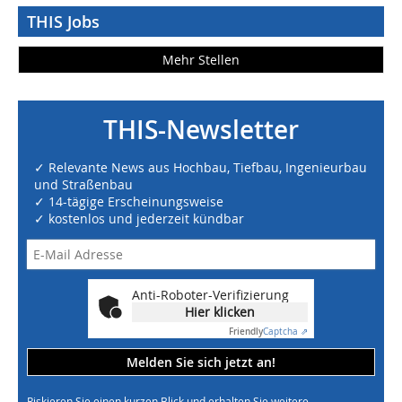
THIS Jobs
Mehr Stellen
THIS-Newsletter
✓ Relevante News aus Hochbau, Tiefbau, Ingenieurbau
und Straßenbau
✓ 14-tägige Erscheinungsweise
✓ kostenlos und jederzeit kündbar
Anti-Roboter-Verifizierung
Hier klicken
Friendly
Captcha ⇗
Melden Sie sich jetzt an!
Riskieren Sie einen kurzen Blick und erhalten Sie weitere