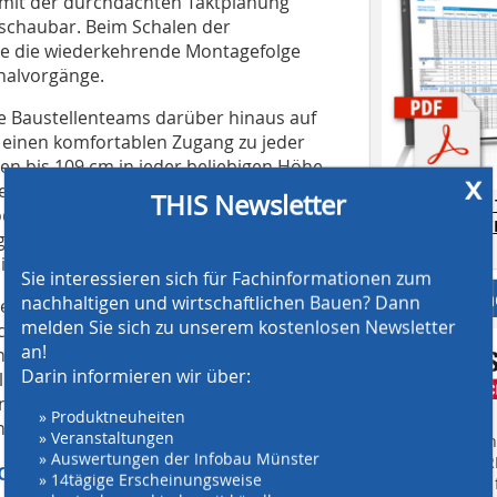
 mit der durchdachten Taktplanung
schaubar. Beim Schalen der
e die wiederkehrende Montagefolge
halvorgänge.
 Baustellenteams darüber hinaus auf
 einen komfortablen Zugang zu jeder
n bis 109 cm in jeder beliebigen Höhe
x
innerhalb der Deckenfläche gerade oder
THIS Newsletter
AT SCREENING
 oder auch Stützen zu umschalen waren
CRUSHING TE
ergänzenden Systembauteilen eine
Download.
ituation.
Sie interessieren sich für Fachinformationen zum
Anbieter fi
nachhaltigen und wirtschaftlichen Bauen? Dann
rüstsystem Peri Up Flex zum Einsatz.
melden Sie sich zu unserem kostenlosen Newsletter
cm bzw. 50 cm sowie der
an!
n aus dem Ingenieurbaukasten Variokit
Darin informieren wir über:
lich diente das Gerüst auch als sichere
lenteam und ermöglichte den optimalen
» Produktneuheiten
öhen des gesamten Gebäudes.
» Veranstaltungen
Finden Sie mehr
» Auswertungen der Infobau Münster
EINKAUFSFÜHRE
rojektphasen
» 14tägige Erscheinungsweise
Suchmaschine f