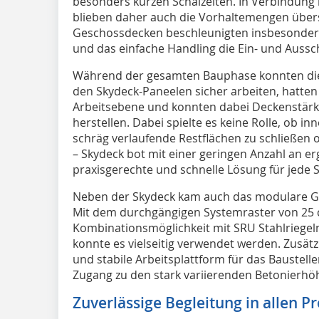
besonders kurzen Schalzeiten. In Verbindung
blieben daher auch die Vorhaltemengen über
Geschossdecken beschleunigten insbesonder
und das einfache Handling die Ein- und Aussc
Während der gesamten Bauphase konnten die
den Skydeck-Paneelen sicher arbeiten, hatten
Arbeitsebene und konnten dabei Deckenstärke
herstellen. Dabei spielte es keine Rolle, ob 
schräg verlaufende Restflächen zu schließen
– Skydeck bot mit einer geringen Anzahl an 
praxisgerechte und schnelle Lösung für jede S
Neben der Skydeck kam auch das modulare Ge
Mit dem durchgängigen Systemraster von 25 
Kombinationsmöglichkeit mit SRU Stahlriegel
konnte es vielseitig verwendet werden. Zusätz
und stabile Arbeitsplattform für das Baustel
Zugang zu den stark variierenden Betonierh
Zuverlässige Begleitung in allen P