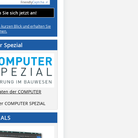
Friendly
Captcha ⇗
Sie sich jetzt an!
n kurzen Blick und erhalten Sie
nen.
 Spezial
aten der COMPUTER
der COMPUTER SPEZIAL
IALS