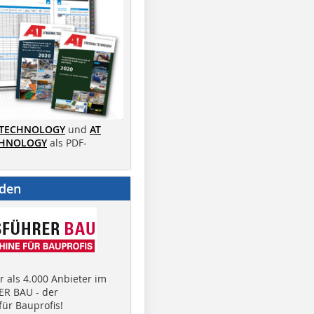
 TECHNOLOGY
und
AT
CHNOLOGY
als PDF-
nden
 als 4.000 Anbieter im
R BAU - der
ür Bauprofis!