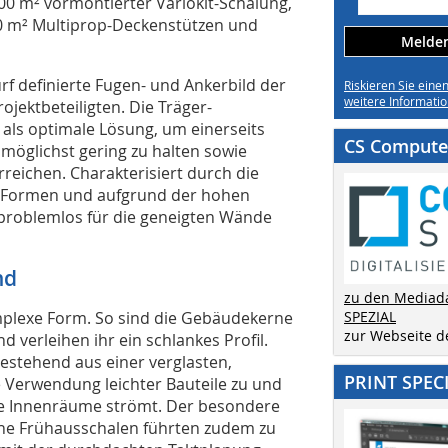
0 m² vormontierter Variokit-Schalung,
0 m² Multiprop-Deckenstützen und
Melden 
f definierte Fugen- und Ankerbild der
Riskieren Sie eine
weitere Informatio
jektbeteiligten. Die Träger-
als optimale Lösung, um einerseits
CS Computer
 möglichst gering zu halten sowie
rreichen. Charakterisiert durch die
 Formen und aufgrund der hohen
problemlos für die geneigten Wände
nd
zu den Mediad
mplexe Form. So sind die Gebäudekerne
SPEZIAL
zur Webseite 
 verleihen ihr ein schlankes Profil.
stehend aus einer verglasten,
PRINT SPEC
 Verwendung leichter Bauteile zu und
die Innenräume strömt. Der besondere
ene Frühausschalen führten zudem zu