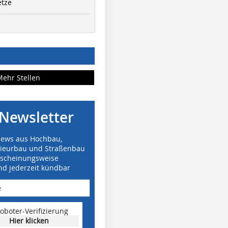
etze
Mehr Stellen
Newsletter
News aus Hochbau,
nieurbau und Straßenbau
rscheinungsweise
nd jederzeit kündbar
oboter-Verifizierung
Hier klicken