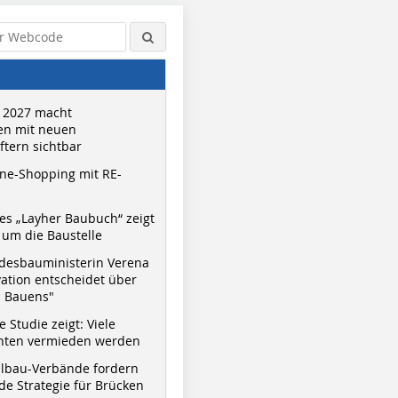
 2027 macht
n mit neuen
tern sichtbar
ne-Shopping mit RE-
s „Layher Baubuch“ zeigt
um die Baustelle
desbauministerin Verena
vation entscheidet über
s Bauens"
 Studie zeigt: Viele
nnten vermieden werden
hlbau-Verbände fordern
e Strategie für Brücken