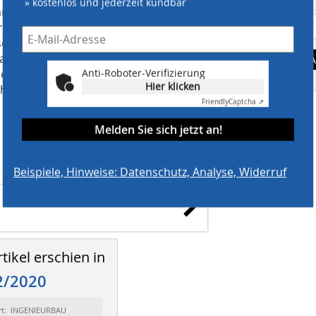
» kostenlos und jederzeit kündbar
amten Projektlaufzeit in enger
die effiziente Ausführung und leistete
sche Beratung vor Ort. Zudem wiesen
darfsweise in die sachgemäße und
A
Anti-Roboter-Verifizierung
me und Sonderschalungen ein. Durch
Hier klicken
haltemenge an Material auf der
Friendly
Captcha ⇗
Melden Sie sich jetzt an!
Beispiele, Hinweise: Datenschutz, Analyse, Widerruf
. KG
tikel erschien in
2/2020
rt: INGENIEURBAU