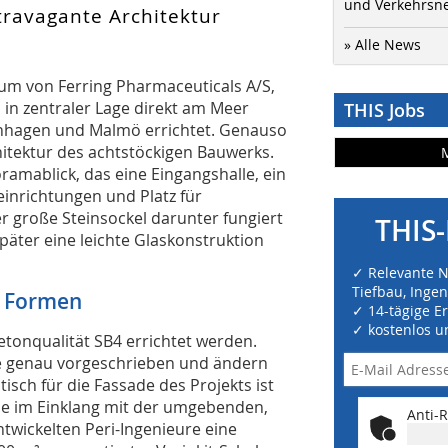
und Verkehrsn
travagante Architektur
» Alle News
um von Ferring Pharmaceuticals A/S,
d in zentraler Lage direkt am Meer
THIS Jobs
nhagen und Malmö errichtet. Genauso
hitektur des achtstöckigen Bauwerks.
ramablick, das eine Eingangshalle, ein
inrichtungen und Platz für
r große Steinsockel darunter fungiert
THIS-
ter eine leichte Glaskonstruktion
✓ Relevante 
Tiefbau, Inge
e Formen
✓ 14-tägige E
✓ kostenlos u
etonqualität SB4 errichtet werden.
se genau vorgeschrieben und ändern
isch für die Fassade des Projekts ist
ie im Einklang mit der umgebenden,
Anti-R
ntwickelten Peri-Ingenieure eine