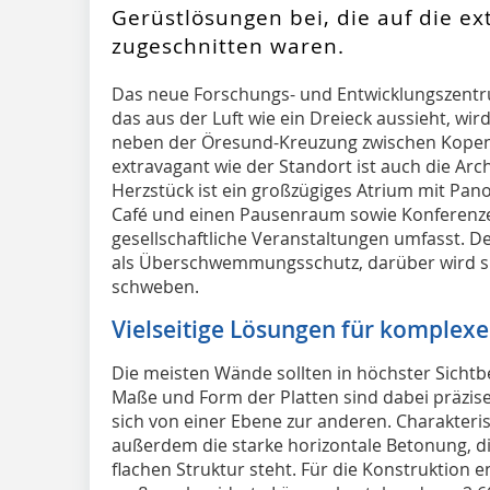
Gerüstlösungen bei, die auf die ex
zugeschnitten waren.
D
as neue Forschungs- und Entwicklungszentr
das aus der Luft wie ein Dreieck aussieht, wir
neben der Öresund-Kreuzung zwischen Kope
extravagant wie der Standort ist auch die Arc
Herzstück ist ein großzügiges Atrium mit Pano
Café und einen Pausenraum sowie Konferenze
gesellschaftliche Veranstaltungen umfasst. De
als Überschwemmungsschutz, darüber wird spä
schweben.
Vielseitige Lösungen für komplex
Die meisten Wände sollten in höchster Sichtb
Maße und Form der Platten sind dabei präzi
sich von einer Ebene zur anderen. Charakterist
außerdem die starke horizontale Betonung, d
flachen Struktur steht. Für die Konstruktion e