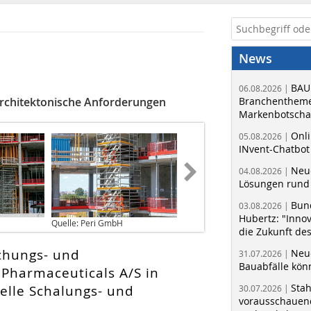
News
BAU
06.08.2026 |
rchitektonische Anforderungen
Branchentheme
Markenbotschaf
Onli
05.08.2026 |
INvent-Chatbot
Neue
04.08.2026 |
Lösungen rund 
Bun
03.08.2026 |
Hubertz: "Inno
Quelle: Peri GmbH
die Zukunft de
chungs- und
Neue
31.07.2026 |
Bauabfälle kö
Pharmaceuticals A/S in
Sta
elle Schalungs- und
30.07.2026 |
vorausschauend