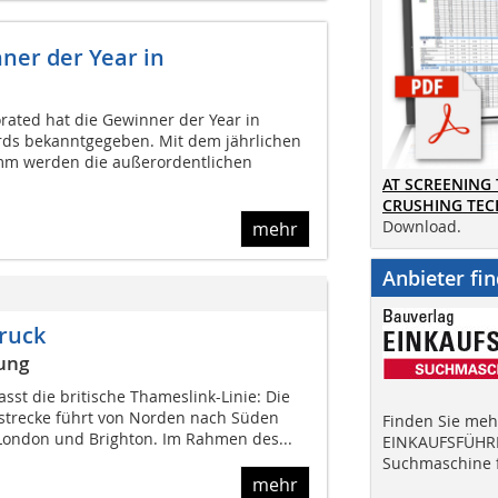
ner der Year in
rated hat die Gewinner der Year in
rds bekanntgegeben. Mit dem jährlichen
mm werden die außerordentlichen
AT SCREENING
CRUSHING TE
Download.
mehr
Anbieter fi
ruck
ung
asst die britische Thameslink-Linie: Die
strecke führt von Norden nach Süden
Finden Sie mehr
London und Brighton. Im Rahmen des...
EINKAUFSFÜHRE
Suchmaschine f
mehr