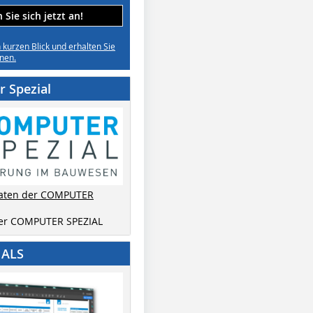
Sie sich jetzt an!
n kurzen Blick und erhalten Sie
nen.
 Spezial
aten der COMPUTER
der COMPUTER SPEZIAL
IALS