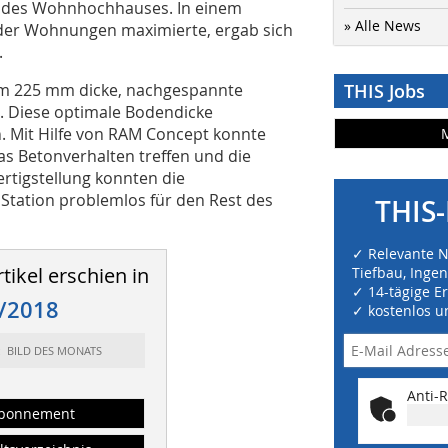
ie des Wohnhochhauses. In einem
» Alle News
der Wohnungen maximierte, ergab sich
.
m 225 mm dicke, nachgespannte
THIS Jobs
. Diese optimale Bodendicke
 Mit Hilfe von RAM Concept konnte
 Betonverhalten treffen und die
ertigstellung konnten die
tation problemlos für den Rest des
THIS-
✓ Relevante 
tikel erschien in
Tiefbau, Inge
✓ 14-tägige E
/2018
✓ kostenlos u
t: BILD DES MONATS
Anti-R
bonnement