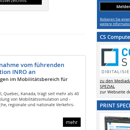
ltsverzeichnis
Melden 
Riskieren Sie eine
weitere Informatio
CS Computer
ernahme vom führenden
tion INRO an
ngen im Mobilitätsbereich für
zu den Mediad
SPEZIAL
zur Webseite 
l, Quebec, Kanada, trägt seit mehr als 40
klung von Mobilitätssimulation und -
che, regionale und nationale Verkehrs-
PRINT SPEC
mehr