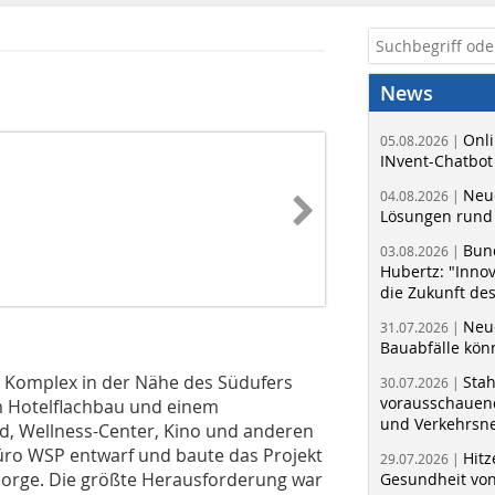
News
Onli
05.08.2026 |
INvent-Chatbot
Neue
04.08.2026 |
Lösungen rund 
Bun
03.08.2026 |
Hubertz: "Inno
die Zukunft de
Neue
31.07.2026 |
Bauabfälle kö
ler Komplex in der Nähe des Südufers
Sta
30.07.2026 |
vorausschauend
 Hotelflachbau und einem
und Verkehrsn
, Wellness-Center, Kino und anderen
büro WSP entwarf und baute das Projekt
Hitz
29.07.2026 |
orge. Die größte Herausforderung war
Gesundheit von