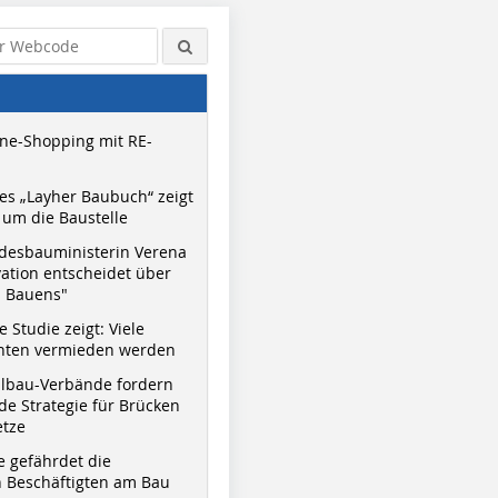
ne-Shopping mit RE-
s „Layher Baubuch“ zeigt
um die Baustelle
desbauministerin Verena
vation entscheidet über
s Bauens"
 Studie zeigt: Viele
nnten vermieden werden
hlbau-Verbände fordern
e Strategie für Brücken
etze
e gefährdet die
 Beschäftigten am Bau