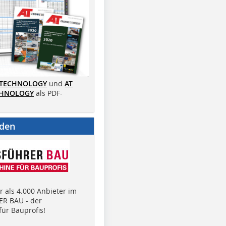
 TECHNOLOGY
und
AT
CHNOLOGY
als PDF-
nden
 als 4.000 Anbieter im
R BAU - der
ür Bauprofis!