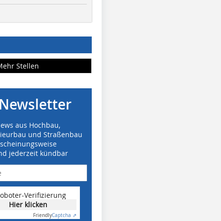
Mehr Stellen
Newsletter
News aus Hochbau,
nieurbau und Straßenbau
rscheinungsweise
nd jederzeit kündbar
oboter-Verifizierung
Hier klicken
Friendly
Captcha ⇗