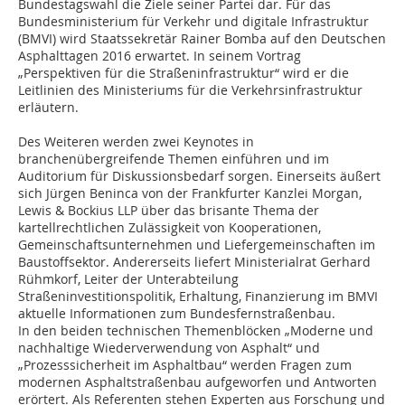
Bundestagswahl die Ziele seiner Partei dar. Für das
Bundesministerium für Verkehr und digitale Infrastruktur
(BMVI) wird Staatssekretär Rainer Bomba auf den Deutschen
Asphalttagen 2016 erwartet. In seinem Vortrag
„Perspektiven für die Straßeninfrastruktur“ wird er die
Leitlinien des Ministeriums für die Verkehrsinfrastruktur
erläutern.
Des Weiteren werden zwei Keynotes in
branchenübergreifende Themen einführen und im
Auditorium für Diskussionsbedarf sorgen. Einerseits äußert
sich Jürgen Beninca von der Frankfurter Kanzlei Morgan,
Lewis & Bockius LLP über das brisante Thema der
kartellrechtlichen Zulässigkeit von Kooperationen,
Gemeinschaftsunternehmen und Liefergemeinschaften im
Baustoffsektor. Andererseits liefert Ministerialrat Gerhard
Rühmkorf, Leiter der Unterabteilung
Straßeninvestitionspolitik, Erhaltung, Finanzierung im BMVI
aktuelle Informationen zum Bundesfernstraßenbau.
In den beiden technischen Themenblöcken „Moderne und
nachhaltige Wiederverwendung von Asphalt“ und
„Prozesssicherheit im Asphaltbau“ werden Fragen zum
modernen Asphaltstraßenbau aufgeworfen und Antworten
erörtert. Als Referenten stehen Experten aus Forschung und