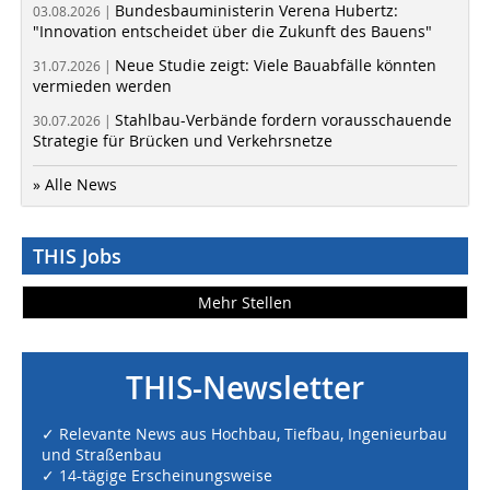
Bundesbauministerin Verena Hubertz:
03.08.2026 |
"Innovation entscheidet über die Zukunft des Bauens"
Neue Studie zeigt: Viele Bauabfälle könnten
31.07.2026 |
vermieden werden
Stahlbau-Verbände fordern vorausschauende
30.07.2026 |
Strategie für Brücken und Verkehrsnetze
» Alle News
THIS Jobs
Mehr Stellen
THIS-Newsletter
✓ Relevante News aus Hochbau, Tiefbau, Ingenieurbau
und Straßenbau
✓ 14-tägige Erscheinungsweise