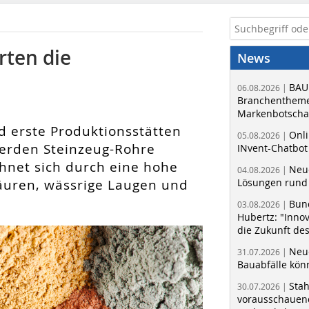
rten die
News
BAU
06.08.2026 |
Branchentheme
Markenbotschaf
d erste Produktionsstätten
Onli
05.08.2026 |
werden Steinzeug-Rohre
INvent-Chatbot
ichnet sich durch eine hohe
Neue
04.08.2026 |
Säuren, wässrige Laugen und
Lösungen rund 
Bun
03.08.2026 |
Hubertz: "Inno
die Zukunft de
Neue
31.07.2026 |
Bauabfälle kö
Sta
30.07.2026 |
vorausschauend