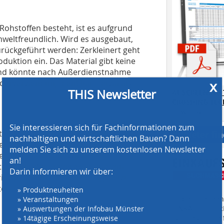
 Rohstoffen besteht, ist es aufgrund
weltfreundlich. Wird es ausgebaut,
zurückgeführt werden: Zerkleinert geht
oduktion ein. Das Material gibt keine
nd könnte nach Außerdienstnahme
x
iederverwendung denkbar – etwa als
THIS Newsletter
AT SCREENING
CRUSHING TE
Download.
Sie interessieren sich für Fachinformationen zum
inzeug ist im Vergleich eine sehr
Anbieter fi
nachhaltigen und wirtschaftlichen Bauen? Dann
r Werksstandorten sind reiche
melden Sie sich zu unserem kostenlosen Newsletter
der zusammen mit Wasser und
an!
t. Bei der Wiederverwendung von
Darin informieren wir über:
rinzip nahezu lückenlos umgesetzt
ter Bestandteil seiner
» Produktneuheiten
» Veranstaltungen
Finden Sie mehr
» Auswertungen der Infobau Münster
EINKAUFSFÜHRE
» 14tägige Erscheinungsweise
Suchmaschine f