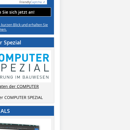
Friendly
Captcha ⇗
Sie sich jetzt an!
n kurzen Blick und erhalten Sie
nen.
 Spezial
aten der COMPUTER
der COMPUTER SPEZIAL
IALS