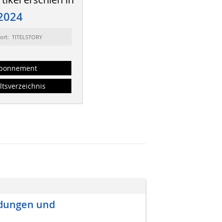
2024
sort: TITELSTORY
bonnement
ltsverzeichnis
ndungen und