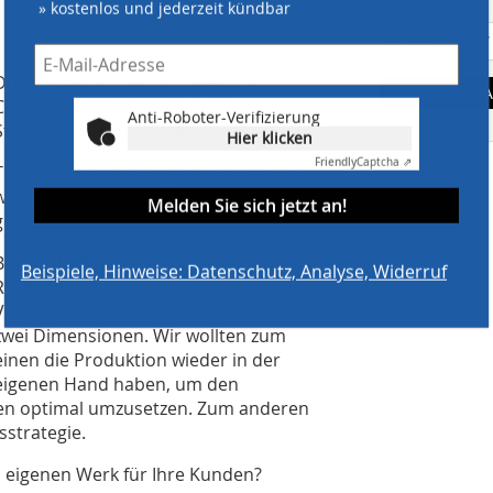
» kostenlos und jederzeit kündbar
Drei Fragen an Bernd Theßeling,
A
Commercial Director D-A-CH,
Anti-Roboter-Verifizierung
Steinzeug-Keramo GmbH
Hier klicken
Friendly
Captcha ⇗
THIS: Wie kam es zu der Entscheidung,
wieder in die eigene Fertigung zu
Melden Sie sich jetzt an!
gehen?
Bernd Theßeling: Die Entscheidung zur
Beispiele, Hinweise: Datenschutz, Analyse, Widerruf
Rückverlagerung der Produktion von
Vortriebsrohren nach Deutschland hat
zwei Dimensionen. Wir wollten zum
einen die Produktion wieder in der
eigenen Hand haben, um den
en optimal umzusetzen. Zum anderen
strategie.
m eigenen Werk für Ihre Kunden?