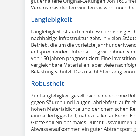
gut erhaltene Original-Leitungen von 1695 frei
Vereinspräsidenten würden sie wohl noch heu
Langlebigkeit
Langlebigkeit ist auch heute wieder eine ges
nachhaltige Infrastruktur geht. In vielen Stä
Betrieb, die um die vorletzte Jahrhundertwe
entsprechender Unterhaltung wird ihnen von
von 150 Jahren prognostiziert. Eine Investition,
vergleichbare Materialien, aber viele nachfol
Belastung schützt. Das macht Steinzeug enorm
Robustheit
Zur Langlebigkeit gesellt sich eine enorme Rob
gegen Säuren und Laugen, abriebfest, auftrie
hohen Materialdichte und der chemischen Res
einmal fertiggestellt, nahezu allen äußeren E
Glätte soll ein optimales Durchflussvolumen
Abwasseraufkommen ein guter Abtransport gew