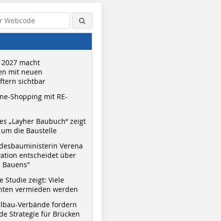
 2027 macht
n mit neuen
tern sichtbar
ne-Shopping mit RE-
s „Layher Baubuch“ zeigt
um die Baustelle
desbauministerin Verena
vation entscheidet über
s Bauens"
 Studie zeigt: Viele
nnten vermieden werden
hlbau-Verbände fordern
e Strategie für Brücken