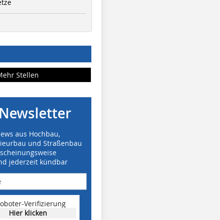
etze
Mehr Stellen
Newsletter
News aus Hochbau,
nieurbau und Straßenbau
rscheinungsweise
nd jederzeit kündbar
oboter-Verifizierung
Hier klicken