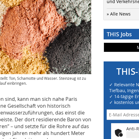
und Verkehrsn
» Alle News
THIS Jobs
THIS-
ellt: Ton, Schamotte und Wasser. Steinzeug ist zu
lauf einbringen.
✓ Relevante 
Tiefbau, Inge
✓ 14-tägige E
en sind, kann man sich nahe Paris
✓ kostenlos u
ne Gesellschaft von historisch
egenwasserzuführungen, das einst die
peiste. Der dort residierende Baron von
ren” – und setzte für die Rohre auf das
Anti-R
inigen Jahren mehr als hundert Meter