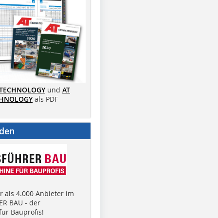
 TECHNOLOGY
und
AT
CHNOLOGY
als PDF-
nden
 als 4.000 Anbieter im
R BAU - der
ür Bauprofis!