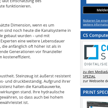
; laut Einschätzung des
te funktionieren.
Melden 
Riskieren Sie eine
chätzte Dimension, wenn es um
weitere Informatio
dten sind noch heute die Kanalsysteme in
CS Computer
nde gebaut wurden – und mit
 Experten eine weitere Lebensdauer
 die anfänglich oft höher ist als in
gende Generationen vor finanzieller
 kosteneffizient.
zu den Mediad
ustheit. Steinzeug ist äußerst resistent
SPEZIAL
bs- und druckbeständig. Aufgrund ihrer
zur Webseite 
istenz halten die Kanalbauwerke,
inwirkungen stand. Ihre hydraulische
PRINT SPEC
 gewähren, so dass auch bei hohem
ährleistet ist.