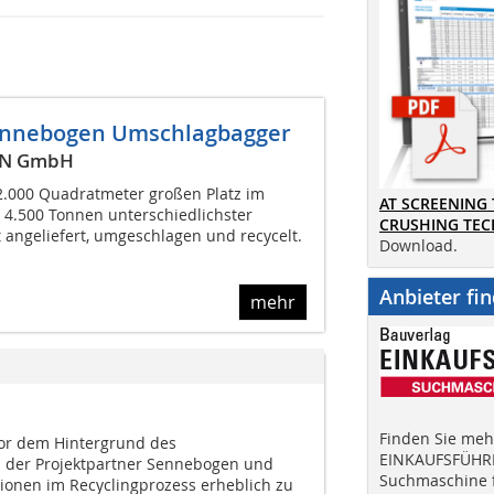
Sennebogen Umschlagbagger
WRN GmbH
.000 Quadratmeter großen Platz im
AT SCREENING
4.500 Tonnen unterschiedlichster
CRUSHING TE
t angeliefert, umgeschlagen und recycelt.
Download.
Anbieter fi
mehr
Finden Sie mehr
r dem Hintergrund des
EINKAUFSFÜHRE
s der Projektpartner Sennebogen und
Suchmaschine f
ionen im Recyclingprozess erheblich zu