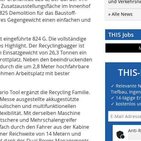
und Verkehrsn
er Zusatzausstellungsfläche im Innenhof
25 Demolition für das Baustoff-
» Alle News
ares Gegengewicht einen einfachen und
THIS Jobs
t eingeführte 824 G. Die vollständige
s Highlight. Der Recyclingbagger ist
 Einsatzgewicht von 26,3 Tonnen ein
chrottplatz. Neben den beeindruckenden
 durch die um 2,8 Meter hochfahrbare
THIS-
hmen Arbeitsplatz mit bester
✓ Relevante 
io Tool ergänzt die Recycling Familie.
Tiefbau, Inge
✓ 14-tägige E
 Messe ausgestellte akkugestützte
✓ kostenlos u
ulischen und multifunktionellen
exibilität. Mit derselben Maschine
tschere und Mehrschalengreifer
infach durch den Fahrer aus der Kabine
Anti-R
ner Reichweite von 14 Metern und
tet dank des Dual Power Managements