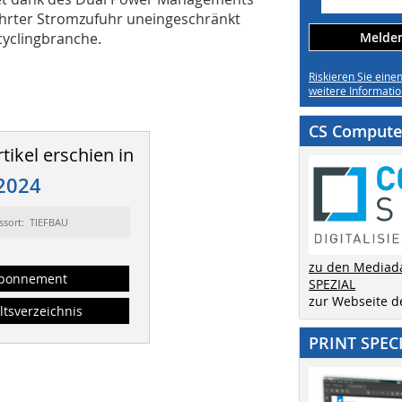
ührter Stromzufuhr uneingeschränkt
ecyclingbranche.
Melden 
Riskieren Sie eine
weitere Informatio
CS Computer
tikel erschien in
2024
ssort: TIEFBAU
zu den Mediad
bonnement
SPEZIAL
zur Webseite 
ltsverzeichnis
PRINT SPEC