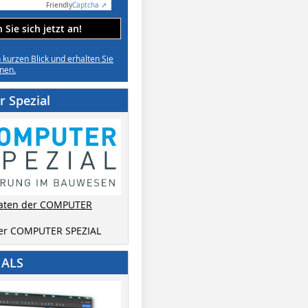
Friendly
Captcha ⇗
Sie sich jetzt an!
n kurzen Blick und erhalten Sie
nen.
 Spezial
aten der COMPUTER
der COMPUTER SPEZIAL
IALS