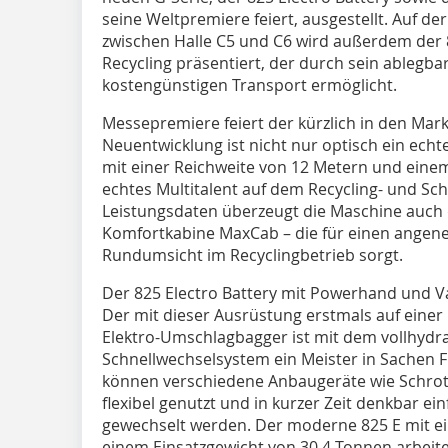
seine Weltpremiere feiert, ausgestellt. Auf d
zwischen Halle C5 und C6 wird außerdem der 8
Recycling präsentiert, der durch sein ablegb
kostengünstigen Transport ermöglicht.
Messepremiere feiert der kürzlich in den Mark
Neuentwicklung ist nicht nur optisch ein echte
mit einer Reichweite von 12 Metern und einem
echtes Multitalent auf dem Recycling- und S
Leistungsdaten überzeugt die Maschine auch
Komfortkabine MaxCab – die für einen angene
Rundumsicht im Recyclingbetrieb sorgt.
Der 825 Electro Battery mit Powerhand und Var
Der mit dieser Ausrüstung erstmals auf einer
Elektro-Umschlagbagger ist mit dem vollhydra
Schnellwechselsystem ein Meister in Sachen Fl
können verschiedene Anbaugeräte wie Schrot
flexibel genutzt und in kurzer Zeit denkbar e
gewechselt werden. Der moderne 825 E mit ei
einem Einsatzgewicht von 30,4 Tonnen arbei