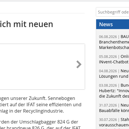
ich mit neuen
News
BAU
06.08.2026 |
Branchentheme
Markenbotschaf
Onli
05.08.2026 |
INvent-Chatbot
Neue
04.08.2026 |
Lösungen rund 
Bun
03.08.2026 |
Hubertz: "Inno
die Zukunft de
ungen unserer Zukunft. Sennebogen
rt auf der IFAT seine effizienten und
Neue
31.07.2026 |
ag in der Recyclingindustrie.
Bauabfälle kö
Sta
30.07.2026 |
rden der Umschlagbagger 824 G der
vorausschauend
der brandneue 826 G, der auf der IFAT