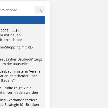
 2027 macht
n mit neuen
tern sichtbar
ne-Shopping mit RE-
s „Layher Baubuch“ zeigt
um die Baustelle
desbauministerin Verena
vation entscheidet über
s Bauens"
 Studie zeigt: Viele
nnten vermieden werden
hlbau-Verbände fordern
e Strategie für Brücken