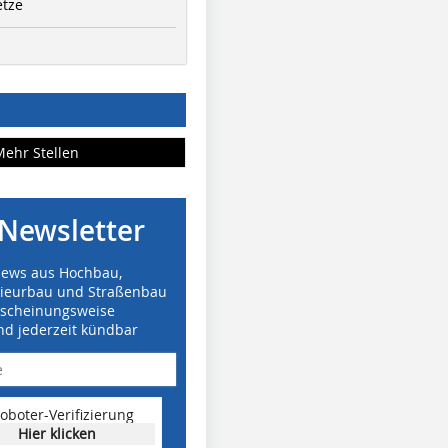
etze
Mehr Stellen
Newsletter
News aus Hochbau,
nieurbau und Straßenbau
rscheinungsweise
nd jederzeit kündbar
oboter-Verifizierung
Hier klicken