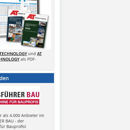
 TECHNOLOGY
und
AT
CHNOLOGY
als PDF-
nden
 als 4.000 Anbieter im
R BAU - der
ür Bauprofis!