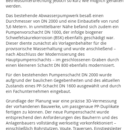
Betriebsunterbrechung jedoch so kurz wie möglich gehalten
werden.
Das bestehende Abwasserpumpwerk besaß einen
Durchmesser von DN 2000 und eine Einbautiefe von rund
5,6 Metern. In unmittelbarer Nähe befand sich zudem ein
Pumpenvorschacht DN 1000, der infolge biogener
Schwefelsäurekorrosion (BSK) ebenfalls geschädigt war.
Dieser diente zunächst als Vorlagenbehälter für die
provisorische Wasserhaltung und wurde anschließend –
nach Abschluss der Modernisierung des
Hauptpumpenschachts – im geschlossenen Graben durch
einen kleineren Schacht DN 800 ebenfalls modernisiert.
Für den bestehenden Pumpenschacht DN 2000 wurde
aufgrund der baulichen Gegebenheiten und des aktuellen
Zustands eines PP-Schacht DN 1600 ausgewählt und durch
ein Fachunternehmen eingebaut.
Grundlage der Planung war eine präzise 3D-Vermessung
der vorhandenen Bauwerke, um passgenaue PP-Duplikate
fertigen zu können. Der neue Pumpenschacht wurde
entsprechend den Anforderungen des Bauherrn und des
Anlagenbauers vollständig werkseitig vorkonfektioniert –
einschließlich Rohrstutzen, Voute, Traversen, Einstiegsleiter