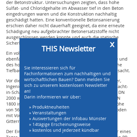
der Betonstruktur. Untersuchungen zeigten, dass hohe
Sulfat- und Chloridgehalte im Abwasser tief in den Beton
eingedrungen waren und die Konstruktion nachhaltig
geschädigt hatten. Eine konventionelle Betonsanierung
erschien daher nicht dauerhaft geeignet, da eine erneute
Schädigung neu aufgebrachter Betonersatzstoffe nicht
ausgeschlossen werden konnte und auch die statische
x
Sicherheit nicht mehr zuverlässig gewährleistet war.
THIS Newsletter
Ein vollständiger Ersatzneubau des Schachts wurde
ebenfalls verworfen. Aufgrund der großen Einbautiefe und
des hohen Grundwasserstands hätte dies umfangreiche
Sie interessieren sich für
Tiefbauarbeiten und entsprechend hohe Kosten verursacht.
Fachinformationen zum nachhaltigen und
wirtschaftlichen Bauen? Dann melden Sie
Vor diesem Hintergrund entschieden sich Auftraggeber,
sich zu unserem kostenlosen Newsletter
Ingenieurbüro und Hersteller gemeinsam für eine Schacht-
an!
in-Schacht-Lösung. In den bestehenden Betonschacht DN
Darin informieren wir über:
2000 wurde ein statisch selbsttragender PP-Schacht DN
1800 integriert. Der eingesetzte Schacht besaß eine Höhe
» Produktneuheiten
von 5634 Millimeter und verfügt über einen Schachtboden
» Veranstaltungen
mit Voute sowie ein Zwischenpodest mit einem GFK-
» Auswertungen der Infobau Münster
Gitterrost.
» 14tägige Erscheinungsweise
» kostenlos und jederzeit kündbar
Der Einbau des neuen Schachts erfolgte innerhalb nur eines