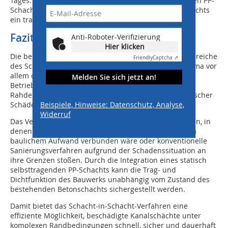
Tages. Durch die Integration des korrosionsbeständigen PP-
Schachts wurde unabhängig vom Zustand des Altschachts
ein tragfähiges und dichtes Bauwerk errichtet.
Fazit
Anti-Roboter-Verifizierung
Hier klicken
Die beiden Projekte zeigen unterschiedliche Einsatzbereiche
Friendly
Captcha ⇗
des Schacht-in-Schacht-Verfahrens. Während in Grimma vor
allem die kurze Bauzeit und die geringe
Melden Sie sich jetzt an!
Betriebsunterbrechung entscheidend waren, stand in
Rahden die konstruktive Lösung statischer und chemischer
Beispiele, Hinweise: Datenschutz, Analyse,
Schäden im Vordergrund.
Widerruf
Das Verfahren eignet sich insbesondere für Situationen, in
denen ein vollständiger Ersatzneubau nur mit großem
baulichem Aufwand verbunden wäre oder konventionelle
Sanierungsverfahren aufgrund der Schadenssituation an
ihre Grenzen stoßen. Durch die Integration eines statisch
selbsttragenden PP-Schachts kann die Trag- und
Dichtfunktion des Bauwerks unabhängig vom Zustand des
bestehenden Betonschachts sichergestellt werden.
Damit bietet das Schacht-in-Schacht-Verfahren eine
effiziente Möglichkeit, beschädigte Kanalschächte unter
komplexen Randbedingungen schnell, sicher und dauerhaft