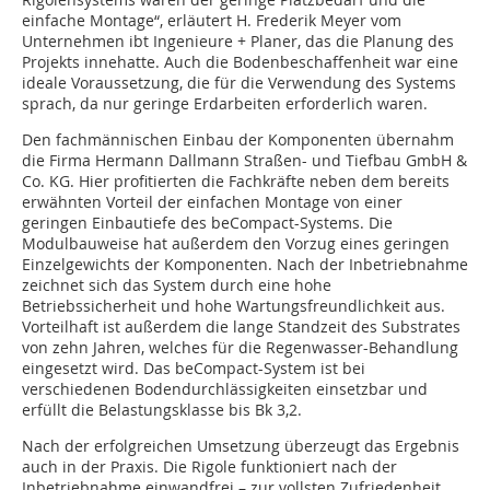
einfache Montage“, erläutert H. Frederik Meyer vom
Unternehmen ibt Ingenieure + Planer, das die Planung des
Projekts innehatte. Auch die Bodenbeschaffenheit war eine
ideale Voraussetzung, die für die Verwendung des Systems
sprach, da nur geringe Erdarbeiten erforderlich waren.
Den fachmännischen Einbau der Komponenten übernahm
die Firma Hermann Dallmann Straßen- und Tiefbau GmbH &
Co. KG. Hier profitierten die Fachkräfte neben dem bereits
erwähnten Vorteil der einfachen Montage von einer
geringen Einbautiefe des beCompact-Systems. Die
Modulbauweise hat außerdem den Vorzug eines geringen
Einzelgewichts der Komponenten. Nach der Inbetriebnahme
zeichnet sich das System durch eine hohe
Betriebssicherheit und hohe Wartungsfreundlichkeit aus.
Vorteilhaft ist außerdem die lange Standzeit des Substrates
von zehn Jahren, welches für die Regenwasser-Behandlung
eingesetzt wird. Das beCompact-System ist bei
verschiedenen Bodendurchlässigkeiten einsetzbar und
erfüllt die Belastungsklasse bis Bk 3,2.
Nach der erfolgreichen Umsetzung überzeugt das Ergebnis
auch in der Praxis. Die Rigole funktioniert nach der
Inbetriebnahme einwandfrei – zur vollsten Zufriedenheit