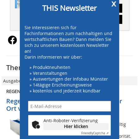
x
THIS Newsletter
Abonnement
Inhaltsverzeichnis
Sie interessieren sich für
Fachinformationen zum nachhaltigen und
wirtschaftlichen Bauen? Dann melden Sie
sich zu unserem kostenlosen Newsletter
an!
Darin informieren wir über:
Thematisch passende Artikel:
» Produktneuheiten
» Veranstaltungen
» Auswertungen der Infobau Münster
Ausgabe 04/2013
» 14tägige Erscheinungsweise
» kostenlos und jederzeit kündbar
REGENWASSERBEHANDLUNG
Regenwasser von ­Verkehrsflächen vor
Ort versickern?
Der Grund: Nach dem aktuellen
Anti-Roboter-Verifizierung
Wasserhaushaltsgesetz WHG 2009, gültig
Hier klicken
seit 1. März 2010, hat die ortsnahe
Friendly
Captcha ⇗
Bewirtschaftung von Regenwasser Priorität.