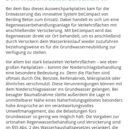
Bei dem Bau dieses Ausweichparkplatzes kam für die
Entwässerung das innovative System beCompact von
Berding Beton zum Einsatz. Dabei handelt es sich um eine
Regenwasserbehandlungsanlage für Verkehrsflächen mit
anschließender Versickerung. Mit beCompact wird das
Regenwasser direkt vor Ort behandelt, um es anschließend
durch Versickern dem Wasserkreislauf wieder zuzuführen
beziehungsweise es für die Grundwasserneubildung zur
Verfügung zu stellen.
Vor allem bei stark belasteten Verkehrsflächen – wie eben
großen Parkplätzen – kommt der Niederschlagsbehandlung
eine besondere Bedeutung zu. Denn die Flächen sind
oftmals durch Öle, Benzole, Reifenabrieb, Mikroplastik oder
Ähnliches verschmutzt. Diese Verunreinigungen können mit
dem Niederschlagswasser ins Grundwasser gelangen. Bei
besagter Baumaßnahme stellte außerdem die Lage in
unmittelbarer Nähe eines Naherholungsgebietes besonders
hohe Ansprüche an ein verantwortungsvolles
Umweltmanagement, das die Belastungen fürs
Grundwasser so gering wie möglich hält. Die Vorgaben zur
ortsnahen Regenwasserbehandlung und Versickerung sind
im §55 Abs. 2 des Wasserhaushaltsgesetzes verankert, die