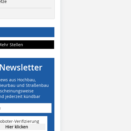
etze
Mehr Stellen
Newsletter
News aus Hochbau,
nieurbau und Straßenbau
rscheinungsweise
nd jederzeit kündbar
oboter-Verifizierung
Hier klicken