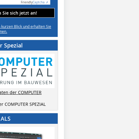
Friendly
Captcha ⇗
Sie sich jetzt an!
n kurzen Blick und erhalten Sie
nen.
 Spezial
aten der COMPUTER
der COMPUTER SPEZIAL
IALS