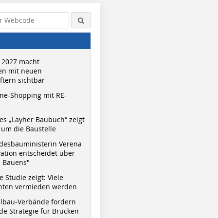
 2027 macht
n mit neuen
tern sichtbar
ne-Shopping mit RE-
s „Layher Baubuch“ zeigt
um die Baustelle
desbauministerin Verena
vation entscheidet über
s Bauens"
 Studie zeigt: Viele
nnten vermieden werden
hlbau-Verbände fordern
e Strategie für Brücken