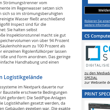
en Strömungstrenner vom
mente im Regenwasser setzen sich
Melden 
n sich so im strömungsberuhigten
einigte Wasser fließt anschließend
Riskieren Sie eine
gofill Inspect sind für die
weitere Informatio
t: Sie halten selbst
oße Inspektionstunnel macht sie gut
CS Computer
n Speichervolumen von über 94 Prozent
 Säulenhohlraum zu 100 Prozent als
r einzelnen Rigolenfüllkörper lassen
r Größe und Form anordnen. Das geringe
e einfache Handhabung und einen
zu den Mediad
 Logistikgelände
SPEZIAL
zur Webseite 
ssysteme im Nextpark dauerte nur
er Baustelle erschwerte Bedingungen
PRINT SPEC
ühl gefordert: Die SediPipe-Anlagen
ie Logistikhallen gesetzt werden, da
 den Gebäuden gegeben war. Die exakte