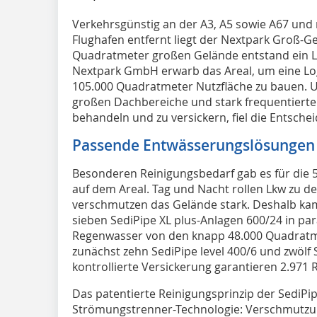
V
erkehrsgünstig an der A3, A5 sowie A67 und
Flughafen entfernt liegt der Nextpark Groß-
Quadratmeter großen Gelände entstand ein L
Nextpark GmbH erwarb das Areal, um eine Logi
105.000 Quadratmeter Nutzfläche zu bauen. 
großen Dachbereiche und stark frequentierten
behandeln und zu versickern, fiel die Entsche
Passende Entwässerungslösungen
Besonderen Reinigungsbedarf gab es für die
auf dem Areal. Tag und Nacht rollen Lkw zu de
verschmutzen das Gelände stark. Deshalb k
sieben SediPipe XL plus-Anlagen 600/24 in pa
Regenwasser von den knapp 48.000 Quadratm
zunächst zehn SediPipe level 400/6 und zwölf 
kontrollierte Versickerung garantieren 2.971 R
Das patentierte Reinigungsprinzip der SediPip
Strömungstrenner-Technologie: Verschmutzu