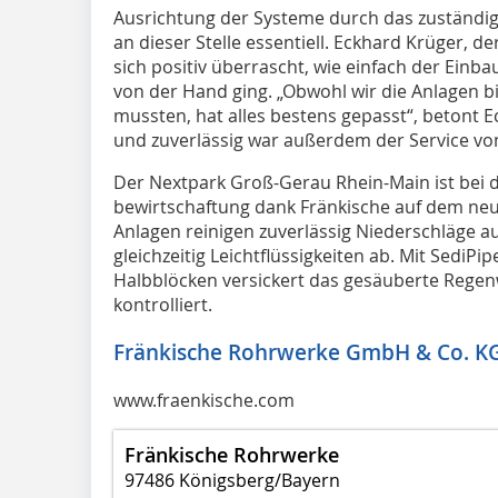
Ausrichtung der Systeme durch das zuständ
an dieser Stelle essentiell. Eckhard Krüger, d
sich positiv überrascht, wie einfach der Einb
von der Hand ging. „Obwohl wir die Anlagen b
mussten, hat alles bestens gepasst“, betont E
und zuverlässig war außerdem der Service von
Der Nextpark Groß-Gerau Rhein-Main ist bei
bewirtschaftung dank Fränkische auf dem neue
Anlagen reinigen zuverlässig Niederschläge a
gleichzeitig Leichtflüssigkeiten ab. Mit SediPip
Halbblöcken versickert das gesäuberte Rege
kontrolliert.
Fränkische Rohrwerke GmbH & Co. K
www.fraenkische.com
Fränkische Rohrwerke
97486 Königsberg/Bayern