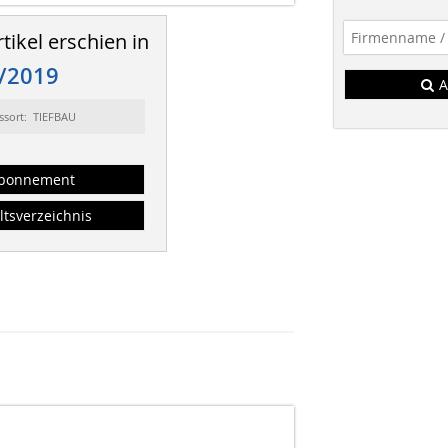
tikel erschien in
/2019
A
ssort: TIEFBAU
bonnement
ltsverzeichnis