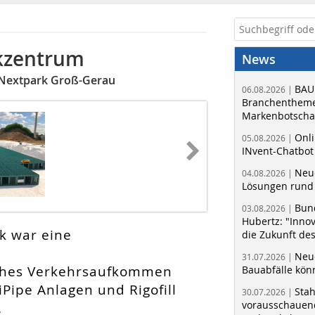
ikzentrum
News
 Nextpark Groß-Gerau
BAU
06.08.2026 |
Branchentheme
Markenbotschaf
Onli
05.08.2026 |
INvent-Chatbot
Neue
04.08.2026 |
Lösungen rund 
Bun
03.08.2026 |
Hubertz: "Inno
k war eine
die Zukunft de
Neue
31.07.2026 |
 hohes Verkehrsaufkommen
Bauabfälle kö
Pipe Anlagen und Rigofill
Sta
30.07.2026 |
vorausschauend
.