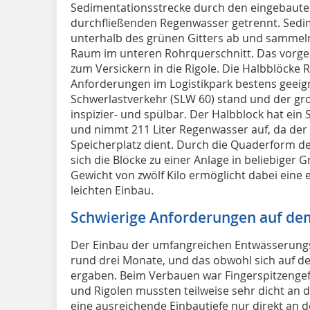
Sedimentationsstrecke durch den eingebaut
durchfließenden Regenwasser getrennt. Sedi
unterhalb des grünen Gitters ab und sammel
Raum im unteren Rohrquerschnitt. Das vorger
zum Versickern in die Rigole. Die Halbblöcke Ri
Anforderungen im Logistikpark bestens geeigne
Schwerlastverkehr (SLW 60) stand und der gr
inspizier- und spülbar. Der Halbblock hat ei
und nimmt 211 Liter Regenwasser auf, da der
Speicherplatz dient. Durch die Quaderform de
sich die Blöcke zu einer Anlage in beliebige
Gewicht von zwölf Kilo ermöglicht dabei ein
leichten Einbau.
Schwierige Anforderungen auf dem
Der Einbau der umfangreichen Entwässerung
rund drei Monate, und das obwohl sich auf d
ergaben. Beim Verbauen war Fingerspitzengef
und Rigolen mussten teilweise sehr dicht an d
eine ausreichende Einbautiefe nur direkt an