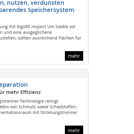
n, nutzen, verdunsten
zsparendes Speichersystem
ng mit Rigofill inspect Um Städte vor
en und eine ausgeglichene
stellen, sollten ausreichend Flächen für
mehr
eparation
ür mehr Effizienz
gstrenner-Technologie reinigt
ektiv von Schmutz sowie Schadstoffen.
imentationsraum mit Strömungstrenner
mehr