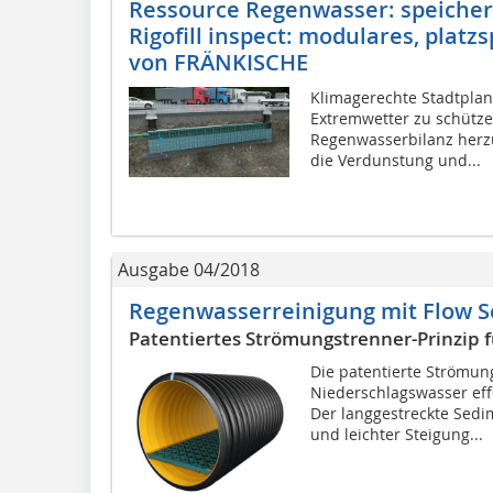
Ressource Regenwasser: speicher
Rigofill inspect: modulares, plat
von FRÄNKISCHE
Klimagerechte Stadtplanu
Extremwetter zu schütz
Regenwasserbilanz herzu
die Verdunstung und...
Ausgabe 04/2018
Regenwasserreinigung mit Flow S
Patentiertes Strömungstrenner-Prinzip f
Die patentierte Strömun
Niederschlagswasser eff
Der langgestreckte Sed
und leichter Steigung...