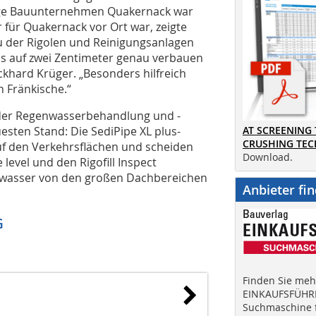
ige Bauunternehmen Quakernack war
er für Quakernack vor Ort war, zeigte
au der Rigolen und Reinigungsanlagen
is auf zwei Zentimeter genau verbauen
ckhard Krüger. „Besonders hilfreich
 Fränkische.“
 der Regenwasserbehandlung und -
sten Stand: Die SediPipe XL plus-
AT SCREENING
CRUSHING TE
uf den Verkehrsflächen und scheiden
Download.
e level und den Rigofill Inspect
nwasser von den großen Dachbereichen
Anbieter fi
G
Finden Sie mehr
EINKAUFSFÜHRE
Suchmaschine f