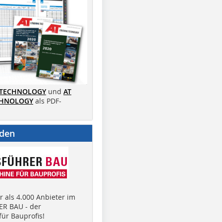
 TECHNOLOGY
und
AT
CHNOLOGY
als PDF-
nden
 als 4.000 Anbieter im
R BAU - der
ür Bauprofis!