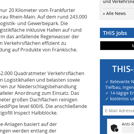
und Verkehrsn
 nur 20 Kilometer vom Frankfurter
» Alle News
Gerau Rhein-Main. Auf dem rund 243.000
ogistik- und Gewerbepark. Die
stikfläche inklusive Hallen auf rund
THIS Jobs
Um das anfallende Regenwasser der
 Verkehrsflächen effizient zu
idung auf Produkte von Fränkische.
THIS-
 52.000 Quadratmeter Verkehrsflächen
n Logistikhallen und belasten sowie
✓ Relevante 
amen zur Niederschlagsbehandlung
Tiefbau, Inge
ralleler Anordnung zum Einsatz. Das
✓ 14-tägige E
✓ kostenlos u
eter großen Dachflächen reinigen
SediPipe level 600/6. Die anschließende
igofill Inspect Halbblöcke.
e-Anlagen basiert auf der
Anti-R
ngen werden entlang der