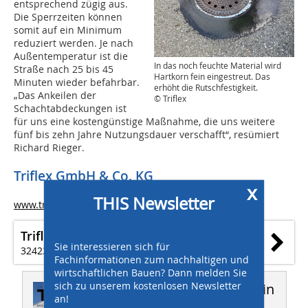
entsprechend zügig aus.
Die Sperrzeiten können
somit auf ein Minimum
reduziert werden. Je nach
Außentemperatur ist die
In das noch feuchte Material wird
Straße nach 25 bis 45
Hartkorn fein eingestreut. Das
Minuten wieder befahrbar.
erhöht die Rutschfestigkeit.
„Das Ankeilen der
© Triflex
Schachtabdeckungen ist
für uns eine kostengünstige Maßnahme, die uns weitere
fünf bis zehn Jahre Nutzungsdauer verschafft“, resümiert
Richard Rieger.
Triflex GmbH & Co. KG
x
THIS Newsletter
www.triflex.com
Triflex GmbH & Co.KG
Sie interessieren sich für
32423 Minden
Fachinformationen zum nachhaltigen und
wirtschaftlichen Bauen? Dann melden Sie
sich zu unserem kostenlosen Newsletter
Dieser Artikel erschien in
an!