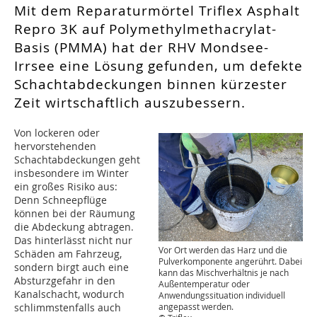
Mit dem Reparaturmörtel Triflex Asphalt
Repro 3K auf Polymethylmethacrylat-
Basis (PMMA) hat der RHV Mondsee-
Irrsee eine Lösung gefunden, um defekte
Schachtabdeckungen binnen kürzester
Zeit wirtschaftlich auszubessern.
Von lockeren oder
hervorstehenden
Schachtabdeckungen geht
insbesondere im Winter
ein großes Risiko aus:
Denn Schneepflüge
können bei der Räumung
die Abdeckung abtragen.
Das hinterlässt nicht nur
Vor Ort werden das Harz und die
Schäden am Fahrzeug,
Pulverkomponente angerührt. Dabei
sondern birgt auch eine
kann das Mischverhältnis je nach
Absturzgefahr in den
Außentemperatur oder
Kanalschacht, wodurch
Anwendungssituation individuell
schlimmstenfalls auch
angepasst werden.