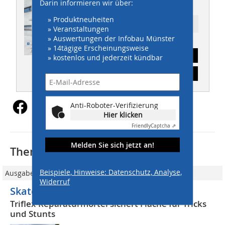
THIS 03/2023
Darin informieren wir über:
» Produktneuheiten
Ressort: TIEFBAU
» Veranstaltungen
» Auswertungen der Infobau Münster
» 14tägige Erscheinungsweise
Abonnement
» kostenlos und jederzeit kündbar
Inhaltsverzeichnis
Anti-Roboter-Verifizierung
Hier klicken
Friendly
Captcha ⇗
Melden Sie sich jetzt an!
Thematisch passende Artikel:
Beispiele, Hinweise: Datenschutz, Analyse,
Ausgabe 04/2025
Widerruf
Skatepark nachhaltig ausgebessert
Triflex-Reparaturmörtel sichert Fläche für Tricks
und Stunts