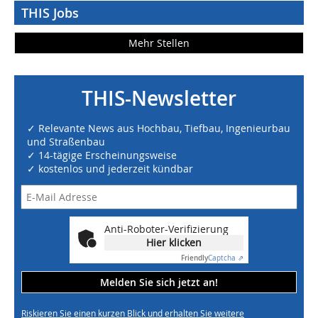
THIS Jobs
Mehr Stellen
THIS-Newsletter
✓ Relevante News aus Hochbau, Tiefbau, Ingenieurbau
und Straßenbau
✓ 14-tägige Erscheinungsweise
✓ kostenlos und jederzeit kündbar
Anti-Roboter-Verifizierung
Hier klicken
Friendly
Captcha ⇗
Melden Sie sich jetzt an!
Riskieren Sie einen kurzen Blick und erhalten Sie weitere