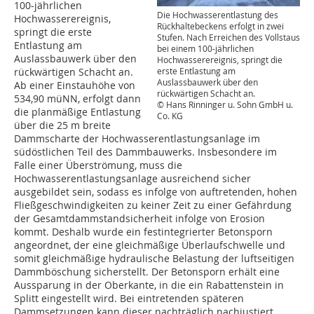
100-jährlichen
Die Hochwasserentlastung des
Hochwasserereignis,
Rückhaltebeckens erfolgt in zwei
springt die erste
Stufen. Nach Erreichen des Vollstaus
Entlastung am
bei einem 100-jährlichen
Auslassbauwerk über den
Hochwasserereignis, springt die
rückwärtigen Schacht an.
erste Entlastung am
Auslassbauwerk über den
Ab einer Einstauhöhe von
rückwärtigen Schacht an.
534,90 müNN, erfolgt dann
© Hans Rinninger u. Sohn GmbH u.
die planmäßige Entlastung
Co. KG
über die 25 m breite
Dammscharte der Hochwasserentlastungsanlage im
südöstlichen Teil des Dammbauwerks. Insbesondere im
Falle einer Überströmung, muss die
Hochwasserentlastungsanlage ausreichend sicher
ausgebildet sein, sodass es infolge von auftretenden, hohen
Fließgeschwindigkeiten zu keiner Zeit zu einer Gefährdung
der Gesamtdammstandsicherheit infolge von Erosion
kommt. Deshalb wurde ein festintegrierter Betonsporn
angeordnet, der eine gleichmäßige Überlaufschwelle und
somit gleichmäßige hydraulische Belastung der luftseitigen
Dammböschung sicherstellt. Der Betonsporn erhält eine
Aussparung in der Oberkante, in die ein Rabattenstein in
Splitt eingestellt wird. Bei eintretenden späteren
Dammsetzungen kann dieser nachträglich nachjustiert