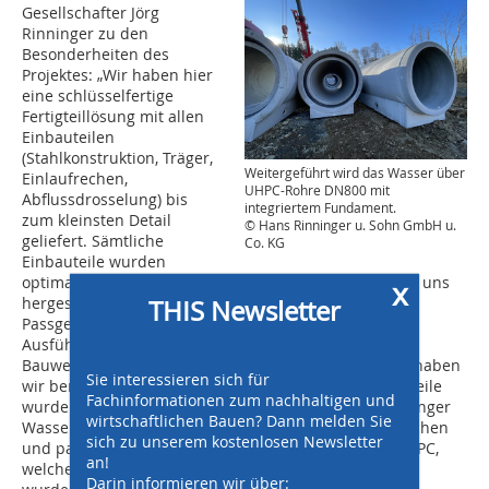
Gesellschafter Jörg
Rinninger zu den
Besonderheiten des
Projektes: „Wir haben hier
eine schlüsselfertige
Fertigteillösung mit allen
Einbauteilen
(Stahlkonstruktion, Träger,
Weitergeführt wird das Wasser über
Einlaufrechen,
UHPC-Rohre DN800 mit
Abflussdrosselung) bis
integriertem Fundament.
zum kleinsten Detail
© Hans Rinninger u. Sohn GmbH u.
geliefert. Sämtliche
Co. KG
Einbauteile wurden
optimal aufeinander abgestimmt und größtenteils bei uns
x
hergestellt. Dadurch erreichen wir eine hohe
THIS Newsletter
Passgenauigkeit und eine sehr hochwertige
Ausführungsqualität. Auch das statische Konzept des
Bauwerks, sowie die spezielle Gründung auf Pfählen, haben
Sie interessieren sich für
wir bereits von der Planung an mit begleitet. Die Bauteile
Fachinformationen zum nachhaltigen und
wurden aus Hochleistungsbeton C 60/75 mit sehr geringer
wirtschaftlichen Bauen? Dann melden Sie
Wassereindringtiefe, hochwertigen Sichtbetonoberflächen
sich zu unserem kostenlosen Newsletter
und passend zu den speziellen Fußrohren DN 800 UHPC,
an!
welche ebenfalls auf eine Pfahlgründung aufgelagert
Darin informieren wir über: