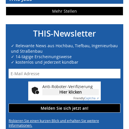
Mehr Stellen
THIS-Newsletter
✓ Relevante News aus Hochbau, Tiefbau, Ingenieurbau
und Straßenbau
✓ 14-tägige Erscheinungsweise
✓ kostenlos und jederzeit kündbar
Anti-Roboter-Verifizierung
Hier klicken
Friendly
Captcha ⇗
Melden Sie sich jetzt an!
Riskieren Sie einen kurzen Blick und erhalten Sie weitere
Informationen.