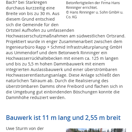
Bach“ bei Starkregen
Betonfertigteilen der Firma Hans
Rinninger errichtet.
durchaus kurzzeitig eine
© Hans Rinninger u. Sohn GmbH u.
Breite von bis zu 30 m. Aus
Co. KG
diesem Grund entschied
sich die Gemeinde für den
Ortsteil Aufhofen zu umfassenden
Hochwasserschutzmaßnahmen am südwestlichen Ortsrand.
Projektiert wurde in enger Zusammenarbeit zwischen dem
Ingenieurbüro Rapp + Schmid Infrastrukturplanung GmbH
aus Ummendorf und dem Betonwerk Rinninger ein
Hochwasserrückhaltebecken mit einem ca. 125 m langen
und bis zu 5,5 m hohen Dammbauwerk mit einem
integrierten Auslassbauwerk und einer überströmbaren
Hochwasserentlastungsanlage. Diese Anlage schließt den
natürlichen Talraum ab. Durch die Realisierung des
überströmbaren Damms ohne Freibord und flachen sich in
die Umgebung gut einbindenden Böschungen konnte die
Dammhöhe reduziert werden.
Bauwerk ist 11 m lang und 2,55 m breit
Uwe Sturm von der