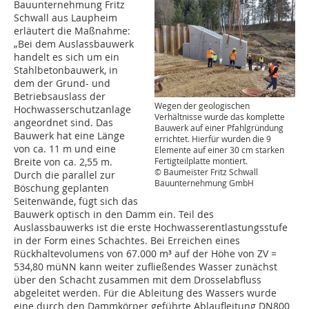
Bauunternehmung Fritz
Schwall aus Laupheim
erläutert die Maßnahme:
„Bei dem Auslassbauwerk
handelt es sich um ein
Stahlbetonbauwerk, in
dem der Grund- und
Betriebsauslass der
Wegen der geologischen
Hochwasserschutzanlage
Verhältnisse wurde das komplette
angeordnet sind. Das
Bauwerk auf einer Pfahlgründung
Bauwerk hat eine Länge
errichtet. Hierfür wurden die 9
von ca. 11 m und eine
Elemente auf einer 30 cm starken
Breite von ca. 2,55 m.
Fertigteilplatte montiert.
© Baumeister Fritz Schwall
Durch die parallel zur
Bauunternehmung GmbH
Böschung geplanten
Seitenwände, fügt sich das
Bauwerk optisch in den Damm ein. Teil des
Auslassbauwerks ist die erste Hochwasserentlastungsstufe
in der Form eines Schachtes. Bei Erreichen eines
Rückhaltevolumens von 67.000 m³ auf der Höhe von ZV =
534,80 müNN kann weiter zufließendes Wasser zunächst
über den Schacht zusammen mit dem Drosselabfluss
abgeleitet werden. Für die Ableitung des Wassers wurde
eine durch den Dammkörper geführte Ablaufleitung DN800