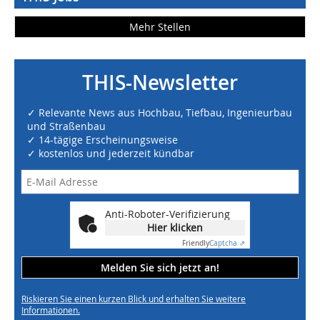
Mehr Stellen
THIS-Newsletter
✓ Relevante News aus Hochbau, Tiefbau, Ingenieurbau
und Straßenbau
✓ 14-tägige Erscheinungsweise
✓ kostenlos und jederzeit kündbar
Anti-Roboter-Verifizierung
Hier klicken
Friendly
Captcha ⇗
Melden Sie sich jetzt an!
Riskieren Sie einen kurzen Blick und erhalten Sie weitere
Informationen.