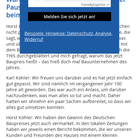
Friendly
Captcha ⇗
Pause von mehreren Jahren, wieder
beim Baupreis beworben?
Melden Sie sich jetzt an!
Horst Köhler: Wir sind eher analoge Menschen und suchen
nicht proaktiv im Netz. Bei uns gibt es keine Stabsstelle, die
Beispiele, Hinweise: Datenschutz, Analyse,
sagt, welche Preise ausgeschrieben sind. Wir lesen etwas
Widerruf
und überlegen uns, da machen wir mit. Und so war es mit
dem Baupreis bestimmt auch. Wahrscheinlich habe ich die
THIS durchgeblättert und mich gefragt, warum das jetzt
Baupreis heißt – das hieß doch mal Bauunternehmen des
Jahres.
Karl Köhler: Wir freuen uns darüber und es hat jetzt einfach
gut gepasst. Wir sind nämlich im vergangenen Jahr 100
Jahre alt geworden. Das war auch ein Anlass, um darüber
nachzudenken, was man alles so tut und macht. Daher
hatten wir ohnehin ein paar Sachen aufbereitet, so dass wir
alles gut umsetzen konnten.
Horst Köhler: Wir haben den Gewinn des Deutschen
Baupreises jetzt auch vermarket. In den lokalen Zeitungen
haben wir jeweils einen Bericht bekommen, die wir unseren
Kunden und Freunden des Hauses mit einem kleinen