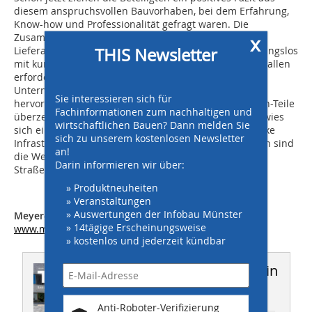
diesem anspruchsvollen Bauvorhaben, bei dem Erfahrung,
Know-how und Professionalität gefragt waren. Die
Zusammenarbeit aller – vom Bauherrn, über Planer,
x
THIS Newsletter
Lieferanten und Bausauführenden funktionierte reibungslos
mit kurzen Wegen und schnellen Entscheidungen bei allen
erforderlichen Absprachen und Planungen. Das
Unternehmen meyer-Polycrete konnte mit der
Sie interessieren sich für
hervorragenden Qualität der gelieferten Polymerbeton-Teile
Fachinformationen zum nachhaltigen und
überzeugen und die Echterhoff Bau GmbH Dessau erwies
wirtschaftlichen Bauen? Dann melden Sie
sich einmal mehr als verlässlicher Partner für komplexe
sich zu unserem kostenlosen Newsletter
Infrastrukturprojekte. Nach Fertigstellung der Arbeiten sind
an!
die Weichen für die Realisierung der neuen
Darin informieren wir über:
Straßenbahntrasse gestellt.
» Produktneuheiten
» Veranstaltungen
» Auswertungen der Infobau Münster
Meyer-Polycrete GmbH
» 14tägige Erscheinungsweise
www.meyer-polycrete.com
» kostenlos und jederzeit kündbar
Dieser Artikel erschien in
THIS 6-7/2026
Anti-Roboter-Verifizierung