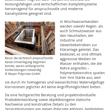
leistungsfähigen und wirtschaftlichen Komplettsysteme
hervorragend für anspruchsvolle und moderne
Kanalsysteme geeignet sind.
In Mischwasserkanälen
werden sowohl Regen- als
auch Schmutzwasser aus
den Haushalten, der
Industrie und
Gewerbebetrieben zur
Kläranlage geleitet. Das
bedeutet, es sind oftmals
Bevor die technisch anspruchsvolle
aggressive Medien im
Kanal-Umverlegung beginnen
Wasser enthalten, die die
konnte, waren umfangreiche
Rohre angreifen –
Vorbereitungen notwendig
Polymerbetonrohre spielen
© Meyer-Polycrete GmbH
hier ihre Stärke aus, weil
sie durch ihr homogenes und wasserdichtes Materialgefüge
Korrosionen jeglicher Art keine Angriffsmöglichkeit bieten.
Da eine fachgerechte Beratung und projektindividuelle
Produktentwicklung sowie objektbezogene statische
Nachweise und konstruktive Details zu den
Serviceleistungen von meyer-Polycrete gehören, begleiteten