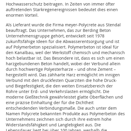
Hochwasserschutz beitragen. In Zeiten von immer öfter
auftretenden Starkregenereignissen bedeutet dies einen
enormen Vorteil.
Als Lieferant wurde die Firma meyer-Polycrete aus Stendal
beauftragt. Das Unternehmen, das zur Berding Beton
Unternehmensgruppe gehört, entwickelt seit 1978
zukunftsfähige Ideen für die Abwasserentsorgung und ist
auf Polymerbeton spezialisiert. Polymerbeton ist ideal für
den Kanalbau, weil der Werkstoff chemisch und mechanisch
hoch belastbar ist. Das Besondere ist, dass es sich um einen
harzgebundenen Beton handelt, wobei der Verbund allein
durch hochwertige Polyester­harze – und ohne Zement –
hergestellt wird. Das zähharte Harz ermöglicht im innigen
Verbund mit den druckfesten Quarziten die hohe Druck-
und Biegefestigkeit, die den weiten Einsatzbereich der
Rohre unter Erd- und Verkehrslasten ermöglicht. Die
moderne Gießtechnik gewährleistet glatte Oberflächen und
eine präzise Einhaltung der für die Dichtheit
entscheidenden Verbindungsmaße. Die auch unter dem
Namen Polycrete bekannten Produkte aus Polymerbeton des
Unternehmens zeichnen sich durch ihre extrem hohe
Widerstandsfähigkeit und Langlebigkeit aus. Die
Lebensdauer liegt bei über 100 Jahren, weshalb die