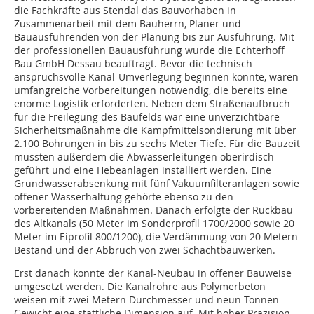
die Fachkräfte aus Stendal das Bauvorhaben in
Zusammenarbeit mit dem Bauherrn, Planer und
Bauausführenden von der Planung bis zur Ausführung. Mit
der professionellen Bauausführung wurde die Echterhoff
Bau GmbH Dessau beauftragt. Bevor die technisch
anspruchsvolle Kanal-Umverlegung beginnen konnte, waren
umfangreiche Vorbereitungen notwendig, die bereits eine
enorme Logistik erforderten. Neben dem Straßenaufbruch
für die Freilegung des Baufelds war eine unverzichtbare
Sicherheitsmaßnahme die Kampfmittelsondierung mit über
2.100 Bohrungen in bis zu sechs Meter Tiefe. Für die Bauzeit
mussten außerdem die Abwasserleitungen oberirdisch
geführt und eine Hebeanlagen installiert werden. Eine
Grundwasserabsenkung mit fünf Vakuumfilteranlagen sowie
offener Wasserhaltung gehörte ebenso zu den
vorbereitenden Maßnahmen. Danach erfolgte der Rückbau
des Altkanals (50 Meter im Sonderprofil 1700/2000 sowie 20
Meter im Eiprofil 800/1200), die Verdämmung von 20 Metern
Bestand und der Abbruch von zwei Schachtbauwerken.
Erst danach konnte der Kanal-Neubau in offener Bauweise
umgesetzt werden. Die Kanalrohre aus Polymerbeton
weisen mit zwei Metern Durchmesser und neun Tonnen
Gewicht eine stattliche Dimension auf. Mit hoher Präzision