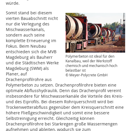
würde.
Somit stand bei diesem
vierten Bauabschnitt nicht
nur die Verlegung des
Mischwasserkanals,
sondern auch seine
komplette Erneuerung im
Fokus. Beim Neubau
entschieden sich die MVB
Polymerbeton ist ideal für den
Magdeburg als Bauherr
Kanalbau, weil der Werkstoff
und die Städtischen Werke
chemisch und mechanisch hoch
Magdeburg (SWM) als
belastbar ist
Planer, auf
© Meyer-Polycrete GmbH
Drachenprofilrohre aus
Polymerbeton zu setzen. Drachenprofilrohre bieten eine
optimale Abflusshydraulik. Denn das Drachenprofil vereint
insbesondere für Mischwasserkanäle die Vorteile des Kreis-
und des Eiprofils. Bei diesem Rohrquerschnitt wird bei
Trockenwetterabfluss gegenüber dem Kreisquerschnitt eine
höhere Fließgeschwindigkeit und somit eine bessere
Selbstreinigung erreicht. Gleichzeitig können
Drachenprofilrohre bei Starkregen große Wassermengen
aufnehmen und ableiten, wodurch sie zum