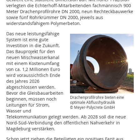
verlegten die Echterhoff-Mitarbeitenden fachmännisch 900
Meter Drachenprofilrohre DN 2000, neun Rechteckbauwerke
sowie fünf Rohrkrümmer DN 2000, jeweils aus
widerstandsfähigem Polymerbeton.
Das neue leistungsfähige
System ist eine gute
Investition in die Zukunft.
Das Bauprojekt für den
neuen Mischwasserkanal
mit einem Kostenumfang
von ca. 1,2 Millionen Euro
wird voraussichtlich Ende
des Jahres 2026
abgeschlossen werden.
Bevor die Gleisbauarbeiten
Drachenprofilrohre bieten eine
beginnen, müssen noch
optimale Abflusshydraulik
Leitungen für Strom,
© Meyer-Polycrete GmbH
Wasser und
Telekommunikation gelegt werden. Ab 2028 soll die neue
Nord-Süd-Verbindung den öffentlichen Nahverkehr in
Magdeburg verstärken.
Schon jetzt ziehen die Beteiligten ein positives Fazit aus